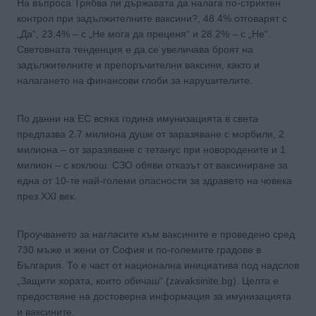
На въпроса Трябва ли държавата да налага по-стриктен
контрол при задължителните ваксини?, 48.4% отговарят с
„Да“, 23.4% – с „Не мога да преценя“ и 28.2% – с „Не“.
Световната тенденция е да се увеличава броят на
задължителните и препоръчителни ваксини, както и
налагането на финансови глоби за нарушителите.
По данни на ЕС всяка година имунизацията в света
предпазва 2.7 милиона души от заразяване с морбили, 2
милиона – от заразяване с тетанус при новородените и 1
милион – с коклюш. СЗО обяви отказът от ваксиниране за
една от 10-те най-големи опасности за здравето на човека
през XXI век.
Проучването за нагласите към ваксините е проведено сред
730 мъже и жени от София и по-големите градове в
България. То е част от национална инициатива под надслов
„Защити хората, които обичаш“ (zavaksinite.bg). Целта е
предоствяне на достоверна информация за имунизацията
и ваксините.