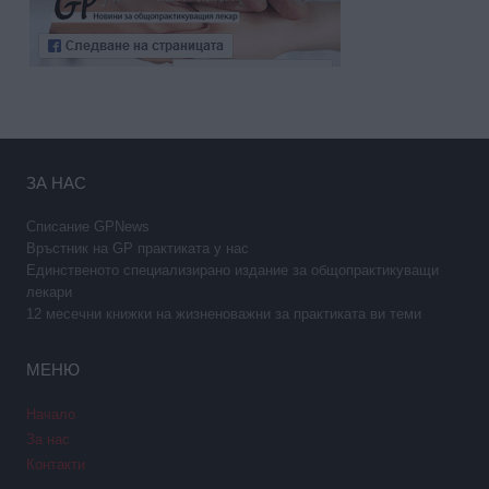
ЗА НАС
Списание GPNews
Връстник на GP практиката у нас
Единственото специализирано издание за общопрактикуващи
лекари
12 месечни книжки на жизненоважни за практиката ви теми
МЕНЮ
Начало
За нас
Контакти