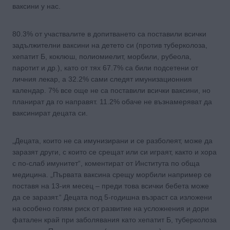
ваксини у нас.
80.3% от участвалите в допитването са поставили всички
задължителни ваксини на детето си (против туберколоза,
хепатит Б, коклюш, полиомиелит, морбили, рубеола,
паротит и др.), като от тях 67.7% са били подсетени от
личния лекар, а 32.2% сами следят имунизационния
календар. 7% все още не са поставили всички ваксини, но
планират да го направят. 11.2% обаче не възнамеряват да
ваксинират децата си.
„Децата, които не са имунизирани и се разболеят, може да
заразят други, с които се срещат или си играят, както и хора
с по-слаб имунитет“, коментират от Института по обща
медицина. „Първата ваксина срещу морбили например се
поставя на 13-ия месец – преди това всички бебета може
да се заразят.“ Децата под 5-годишна възраст са изложени
на особено голям риск от развитие на усложнения и дори
фатален край при заболявания като хепатит Б, туберколоза