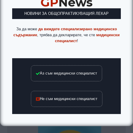
GP
News
НОВИНИ ЗА ОБЩОПРАКТИКУВАЩИЯ ЛЕКАР
За да може
да виждате специализирано медицинско
съдържание
, трябва да декларирате, че сте
медицински
специалист
!
Аз съм медицински специалист
Не съм медицински специалист