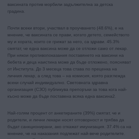
ваксината против морбили задължителна за детска
градина.
Почти всеки втори, участвал в проучването (48.6%), е на
мнение, че ваксината се прави, когато детето, семейството
му и хората, които се грижат за него, са здрави. 45.3%
смятат, че една ваксина може да се отложи само от лекар.
При някои противопоказания поставянето на ваксини на
бебета и деца наистина може да бъде отложено, поясняват
от Института. До 3 месеца това става по преценка на
личния лекар, а след това – на комисия, която разглежда
всеки случай индивидуално. Световната здравна
организация (СЗО) публикува препоръки за това кога най-
късно може да бъде поставена всяка една ваксина2.
Най-голям процент от анкетираните (39%) смятат, че и
родители, и лични лекари носят отговорност и трябва да
бъдат санкционирани, ако откажат имунизация. 37.4% са на
мнение, че на наказания подлежат най-вече родителите.