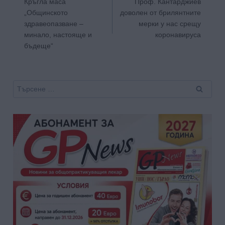
Кръгла маса
Проф. Кантарджиев
„Общинското
доволен от брилянтните
здравеопазване –
мерки у нас срещу
минало, настояще и
коронавируса
бъдеще“
Търсене
за: