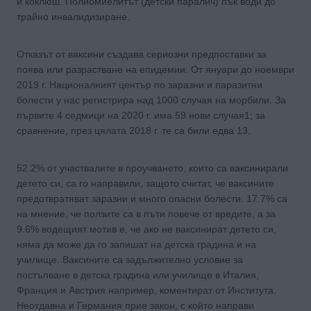
и коклюш. Полиомиелитът (детски паралич) пък води до
трайно инвалидизиране.
Отказът от ваксини създава сериозни предпоставки за
поява или разрастване на епидемии. От януари до ноември
2019 г. Националният център по заразни и паразитни
болести у нас регистрира над 1000 случая на морбили. За
първите 4 седмици на 2020 г. има 59 нови случая1; за
сравнение, през цялата 2018 г. те са били едва 13.
52.2% от участвалите в проучването, които са ваксинирали
детето си, са го направили, защото считат, че ваксините
предотвратяват заразни и много опасни болести. 17.7% са
на мнение, че ползите са в пъти повече от вредите, а за
9.6% водещият мотив е, че ако не ваксинират детето си,
няма да може да го запишат на детска градина и на
училище. Ваксините са задължително условие за
постъпване в детска градина или училище в Италия,
Франция и Австрия например, коментират от Института.
Неотдавна и Германия прие закон, с който направи