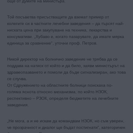
още от думите на министъра.
Той посъветва присъстващите да вземат пример от
колегите си в частните лечебни заведения – да търсят най-
ниската цена при закупуване на техника, лекарства и
консумативи. „Хубаво е, когато пазарувате, да имате мярка
единица за сравнение“, уточни проф. Петров.
Никой директор на болнично заведение не трябва да се
поддава на натиск от който и да било, заяви министърът на
здравеопазването и помоли да бъде сигнализиран, ако това
се случва.
От Сдружението на областните болници поискаха по-
голяма яснота относно механизма, по който НЗОК,
респективно – РЗОК, определя бюджетите на лечебните
заведения.
„Не мога, а и не искам да командвам НЗОК, но съм уверен,
че прозрачност и диалог ще бъдат постигнати“, категоричен