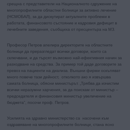
срещна с представители на Националното сдружение на
многопрофилните областни болници за активно лечение
(НСМОБАЛ), за да дискутират актуалните проблеми в
работата, финансовото състояние и кадровия дефицит в
лечебните заведения, съобщиха от пресцентъра на МЗ.
Професор Петров апелира директорите на областните
болници да преразгледат всички договори, които са
сключвани, и да търсят възможно най-ефективния начин за
разходване на средства. За пример той даде договорите за
превоз на пациенти на диализа. Външни фирми оскъпяват
много повече тази дейност, отколкото ако я извършва
самата болница, обясни министърът. „Трябва да изчистим
всички неразумни харчения, за да поискам от министър –
председателя и финансовия министър увеличение на
бюджета“, посочи проф. Петров.
Усилията на здравно министерство са насочени към
оздравяване на многопрофилните болници, стана ясно