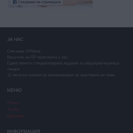
ЗА НАС
Списание GPNews
Връстник на GP практиката у нас
Единственото специализирано издание за общопрактикуващи
лекари
12 месечни книжки на жизненоважни за практиката ви теми
МЕНЮ
Начало
За нас
Контакти
ИНФОРМАЦИЯ