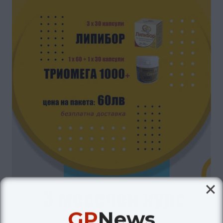
GP
News