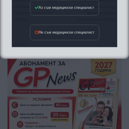
депресиите, българите
НЦЗПБ за разработване
Аз съм медицински специалист
сме най-
на ваксина срещу
неудовлетворени от
Кримска-Конго
живота
хеморагична треска
Не съм медицински специалист
Търсене
за: