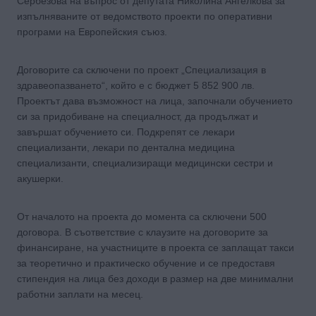
Сербезова на въпрос от депутата Николина Ангелкова за
изпълняваните от ведомството проекти по оперативни
програми на Европейския съюз.
Договорите са сключени по проект „Специализация в
здравеопазването“, който е с бюджет 5 852 900 лв.
Проектът дава възможност на лица, започнали обучението
си за придобиване на специалност, да продължат и
завършат обучението си. Подкрепят се лекари
специализанти, лекари по дентална медицина
специализанти, специализиращи медицински сестри и
акушерки.
От началото на проекта до момента са сключени 500
договора. В съответствие с клаузите на договорите за
финансиране, на участниците в проекта се заплащат такси
за теоретично и практическо обучение и се предоставя
стипендия на лица без доходи в размер на две минимални
работни заплати на месец.