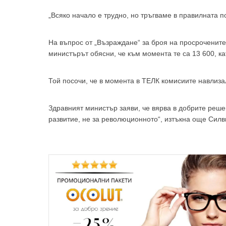
„Всяко начало е трудно, но тръгваме в правилната п
На въпрос от „Възраждане“ за броя на просроченит
министърът обясни, че към момента те са 13 600, к
Той посочи, че в момента в ТЕЛК комисиите навлиза
Здравният министър заяви, че вярва в добрите реш
развитие, не за революционното“, изтъкна още Силв