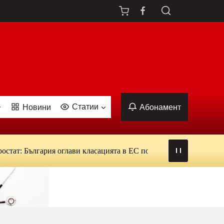
Статии
Новини
Абонамент
 България оглави класацията в ЕС по ежедневна употреба на тют