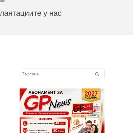
нас
плантациите у нас
Търсене
за: