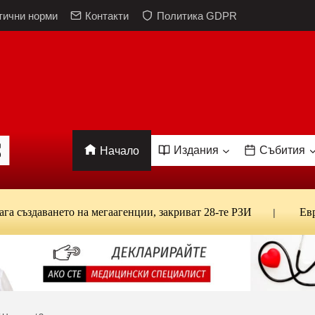
тични норми
Контакти
Политика GDPR
Издания
Събития
Начало
аването на мегаагенции, закриват 28-те РЗИ
Евростат: