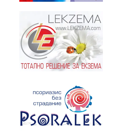
ябва да
алист