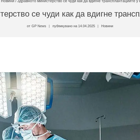
/
Новини
/
Здравното министерство се чуди как да вдигне трансплантациите у 
ерство се чуди как да вдигне транс
от
GP News
публикувано на
14.04.2025
Новини