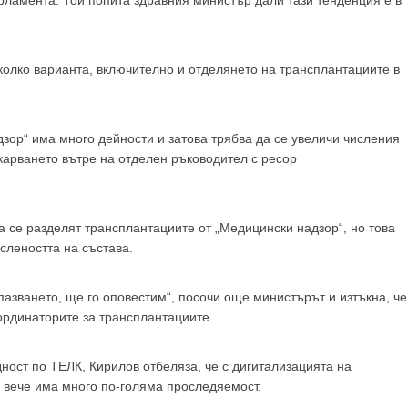
рламента. Той попита здравния министър дали тази тенденция е в
GP
News
колко варианта, включително и отделянето на трансплантациите в
НОВИНИ ЗА ОБЩОПРАКТИКУВАЩИЯ ЛЕКАР
 може
да виждате специализирано медицинско съдържание
, тр
зор“ има много дейности и затова трябва да се увеличи числения
декларирате, че сте
медицински специалист
!
вкарването вътре на отделен ръководител с ресор
а се разделят трансплантациите от „Медицински надзор“, но това
слеността на състава.
 съм медицински специалист
Не съм медицински специ
азването, ще го оповестим“, посочи още министърът и изтъкна, че
ординаторите за трансплантациите.
ност по ТЕЛК, Кирилов отбеляза, че с дигитализацията на
 вече има много по-голяма проследяемост.