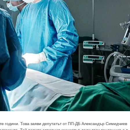
е години. Това заяви депутатът от ПП-ДБ Александър Симидчиев