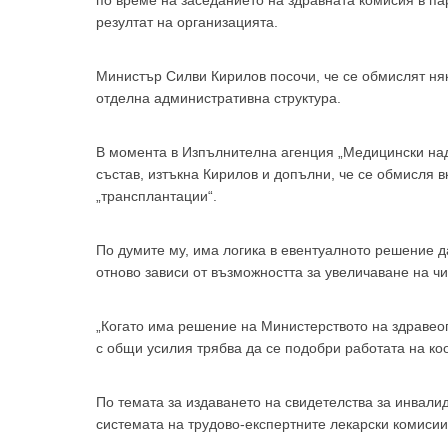
по време на заседанието на здравната комисия в па
резултат на организацията.
Министър Силви Кирилов посочи, че се обмислят ня
отделна административна структура.
За да
В момента в Изпълнителна агенция „Медицински над
състав, изтъкна Кирилов и допълни, че се обмисля 
„трансплантации“.
По думите му, има логика в евентуалното решение д
отново зависи от възможността за увеличаване на чи
Аз
„Когато има решение на Министерството на здравеоп
с общи усилия трябва да се подобри работата на ко
По темата за издаването на свидетелства за инвалид
системата на трудово-експертните лекарски комисии