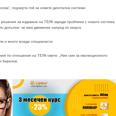
осока“, подчерта той за новите дигитални системи.
е решения за издаване на ТЕЛК заради проблеми с новата система,
ато допълни, че има движение напред по казуса.
ли и много млади специалисти.
ения по отношения на ТЕЛК-овете. „Ние сме за еволюционното
и Кирилов.