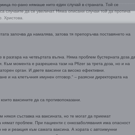
дмица по-рано нямаше нито един случай в страната. Той се
са случаите да се увеличат. Няма описани случаи той да протича
ф. Христова.
тата започва да намалява, затова тя препоръчва поставянето на
е в разгара на четвъртата вълна. Няма проблем бустерната доза д
. Към момента е разрешена тази на Pfizer за трета доза, но и на
торен орган. И двете ваксини са високо ефективни.
ане и на клетъчния имунен отговор.“ – разясни директорката на
 които ваксините да са противопоказани.
м някоя съставка на ваксината, но те могат да приемат
а нямат проблем. При пациенти с онкозаболявания има опасност
о не и реакция към самата ваксина. А хората с автоимунни