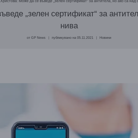
 Христова: Може да се въведе „зелен сертификат“ за антитела, но ако са над
ъведе „зелен сертификат“ за антител
нива
от
GP News
публикувано на
05.11.2021
Новини