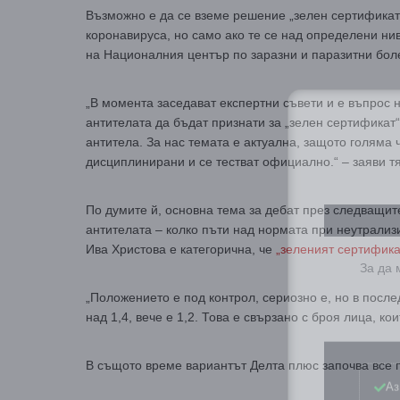
Възможно е да се вземе решение „зелен сертификат“
коронавируса, но само ако те се над определени ни
на Националния център по заразни и паразитни бол
„В момента заседават експертни съвети и е въпрос н
антителата да бъдат признати за „зелен сертификат
антитела. За нас темата е актуална, защото голяма ч
дисциплинирани и се тестват официално.“ – заяви тя
По думите й, основна тема за дебат през следващит
антителата – колко пъти над нормата при неутрализ
За да
Ива Христова е категорична, че
„зеленият сертифика
„Положението е под контрол, сериозно е, но в посл
над 1,4, вече е 1,2. Това е свързано с броя лица, к
Аз
В същото време вариантът Делта плюс започва все п