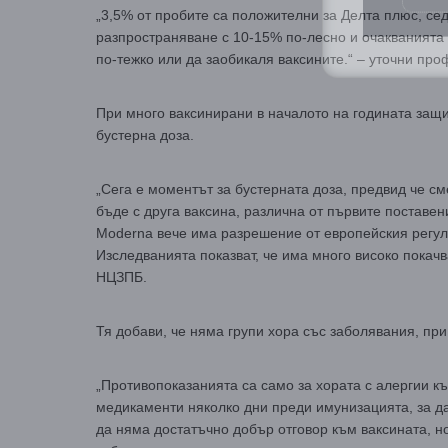
„3,5% от пробите са положителни за Делта плюс, се
разпространяване с 10-15% по-лесно и очакванията 
по-тежко или да заобикаля ваксините.“ – уточни про
При много ваксинирани в началото на годината защи
бустерна доза.
„Сега е моментът за бустерната доза, предвид че см
бъде с друга ваксина, различна от първите поставени
Moderna вече има разрешение от европейския регула
Изследванията показват, че има много високо покачв
НЦЗПБ.
Тя добави, че няма групи хора със заболявания, при
„Противопоказанията са само за хората с алергии къ
медикаменти няколко дни преди имунизацията, за д
да няма достатъчно добър отговор към ваксината, н