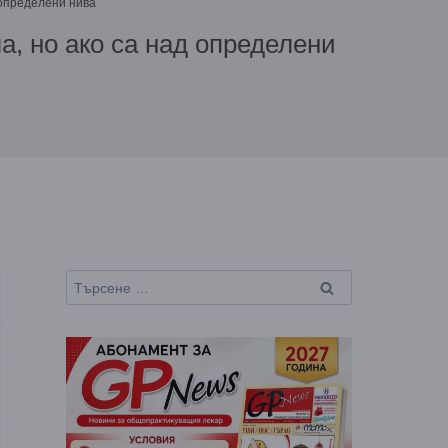
 определени нива
а, но ако са над определени
Търсене
за: