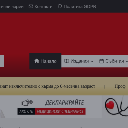
тични норми
Контакти
Политика GDPR
Издания
Събития
Начало
лючително с кърма до 6-месечна възраст
Проф. Кантард