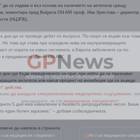
 да се издава и въз основа на наличието на антитела срещу
ва, коментира пред Bulgaria ON AIR проф. Ива Христова – директор
ести (НЦЗПБ).
а дни да се проведе дебат по въпроса. По-скоро се върви към това
GP
News
“. Но това ще става при определи нива на неутрализиращите
аст от хората са извън системата, в Европа заболелите са по-
 в предаването „Денят ON AIR“.
НОВИНИ ЗА ОБЩОПРАКТИКУВАЩИЯ ЛЕКАР
е дни ще бъде определянето на праг, при който да се признават
иращите антитела или какъв процент на инхибиция ще се въведе.
 може
да виждате специализирано медицинско съдържание
, тр
т“ действа
.
декларирате, че сте
медицински специалист
!
едните 5 дни има намаление в базовото репродуктивно число. Беше
оито един болен заразява.“ – добави събеседничката.
 съм медицински специалист
Не съм медицински специ
овече да навлиза в страната.