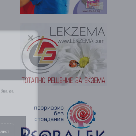
ябва да
алист