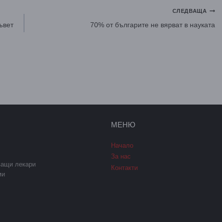
СЛЕДВАЩА
ъвет
70% от българите не вярват в науката
МЕНЮ
Начало
За нас
ващи лекари
Контакти
ми