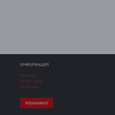
ИНФОРМАЦИЯ
За автори
Етични норми
За реклама
Абонамент