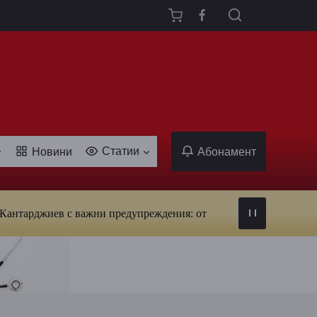
Статии
Новини
Абонамент
жиев с важни предупреждения: от вируси и ухапвания от комари