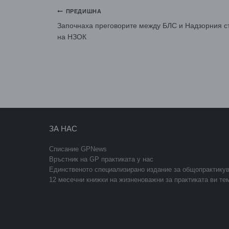
Навигация
ПРЕДИШНА
Започнаха преговорите между БЛС и Надзорния с
на НЗОК
ЗА НАС
Списание GPNews
Връстник на GP практиката у нас
Единственото специализирано издание за общопрактику
12 месечни книжки на жизненоважни за практиката ви те