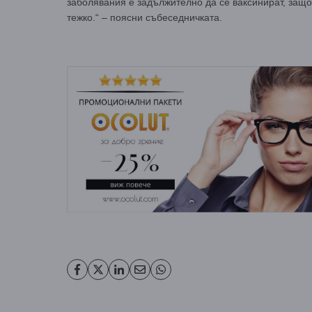
заболявания е задължително да се ваксинират, защо
тежко.“ – поясни събеседничката.