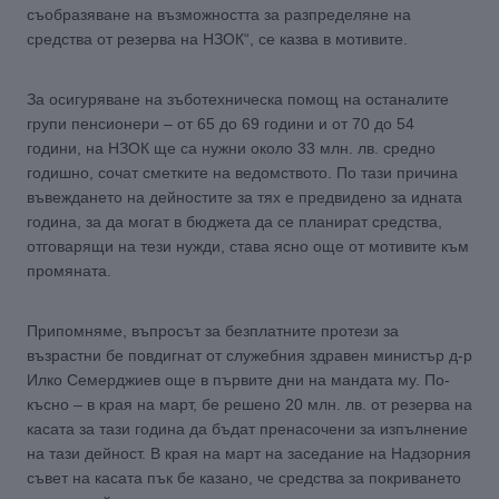
съобразяване на възможността за разпределяне на
средства от резерва на НЗОК“, се казва в мотивите.
За осигуряване на зъботехническа помощ на останалите
групи пенсионери – от 65 до 69 години и от 70 до 54
години, на НЗОК ще са нужни около 33 млн. лв. средно
годишно, сочат сметките на ведомството. По тази причина
въвеждането на дейностите за тях е предвидено за идната
година, за да могат в бюджета да се планират средства,
отговарящи на тези нужди, става ясно още от мотивите към
промяната.
Припомняме, въпросът за безплатните протези за
възрастни бе повдигнат от служебния здравен министър д-р
Илко Семерджиев още в първите дни на мандата му. По-
късно – в края на март, бе решено 20 млн. лв. от резерва на
касата за тази година да бъдат пренасочени за изпълнение
на тази дейност. В края на март на заседание на Надзорния
съвет на касата пък бе казано, че средства за покриването