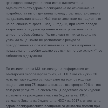
кръг здравноосигурени лица извън системата на
задължителното здравно осигуряване по отношение на
потребността им от дентална помощ с цел възстановяване
на дъвкателния апарат. Най-тежко засегнати са пациентите
на пенсионна възраст – над 65 години, при които поради
възрастови или други промени е налице частично или
цялостно обеззъбяване. Голяма част от тях са социално
уязвими лица, които не разполагат с ресурс за
преодоляване на обеззъбяването си, а това е пречка за
поддържане на добро здраве във всички негови аспекти“, се
отбелязва в документа.
По изчисления на МЗ, стъпващи на информация от
Българския зъболекарски съюз, на НЗОК ще са нужни 20
млн. лв. тази година за покриване на този разход при
пациентите над 75-годишна възраст, ако средно 20% от тях
потърсят услугите на системата. „Средствата са осигурени
в рамките на разходната част на бюджета на НЗОК,
съгласно Закона за бюджета на НЗОК за 2017 г. в частта на
здравноосигурителните плащания за дентална помощ при