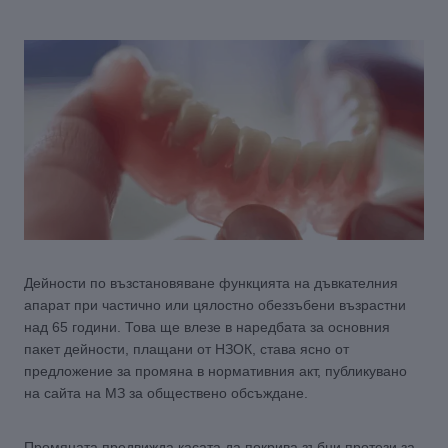
Дейности по възстановяване функцията на дъвкателния
апарат при частично или цялостно обеззъбени възрастни
над 65 години. Това ще влезе в наредбата за основния
пакет дейности, плащани от НЗОК, става ясно от
предложение за промяна в нормативния акт, публикувано
на сайта на МЗ за обществено обсъждане.
Промяната предвижда касата да покрива зъбни протези за