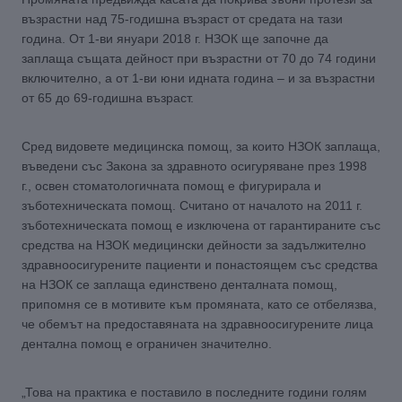
възрастни над 75-годишна възраст от средата на тази
година. От 1-ви януари 2018 г. НЗОК ще започне да
заплаща същата дейност при възрастни от 70 до 74 години
включително, а от 1-ви юни идната година – и за възрастни
от 65 до 69-годишна възраст.
Сред видовете медицинска помощ, за които НЗОК заплаща,
въведени със Закона за здравното осигуряване през 1998
г., освен стоматологичната помощ е фигурирала и
зъботехническата помощ. Считано от началото на 2011 г.
зъботехническата помощ е изключена от гарантираните със
средства на НЗОК медицински дейности за задължително
здравноосигурените пациенти и понастоящем със средства
на НЗОК се заплаща единствено денталната помощ,
припомня се в мотивите към промяната, като се отбелязва,
че обемът на предоставяната на здравноосигурените лица
дентална помощ е ограничен значително.
„Това на практика е поставило в последните години голям