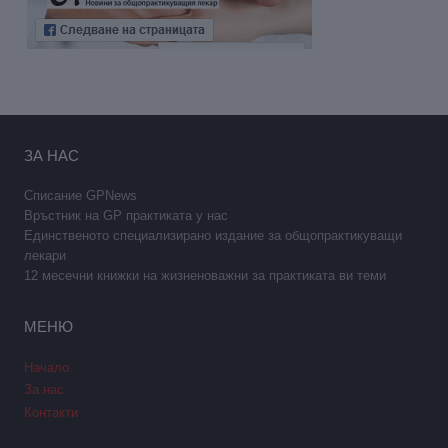
ЗА НАС
Списание GPNews
Връстник на GP практиката у нас
Единственото специализирано издание за общопрактикуващи
лекари
12 месечни книжки на жизненоважни за практиката ви теми
МЕНЮ
Начало
За нас
Контакти