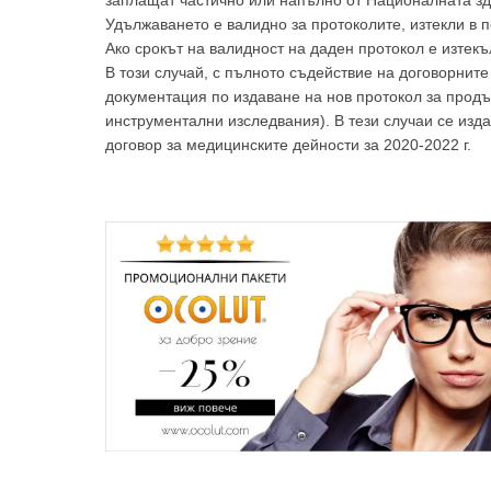
заплащат частично или напълно от Националната зд
Удължаването е валидно за протоколите, изтекли в п
Ако срокът на валидност на даден протокол е изтекъ
В този случай, с пълното съдействие на договорнит
документация по издаване на нов протокол за продъл
инструментални изследвания). В тези случаи се изд
За да
договор за медицинските дейности за 2020-2022 г.
Аз