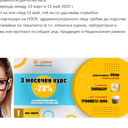
GP
News
равноосигурителна каса.
ериода между 13 март и 13 май 2020 г.
л на или след 14 май, той не се удължава служебно.
НОВИНИ ЗА ОБЩОПРАКТИКУВАЩИЯ ЛЕКАР
е партньори на НЗОК, здравноосигуреното лице трябва да подготви
жаване на терапията (в т.ч. клинична оценка, лабораторни и
ава нов протокол по общия ред, предвиден в Националния рамков
 може
да виждате специализирано медицинско съдържание
, тр
декларирате, че сте
медицински специалист
!
 съм медицински специалист
Не съм медицински специ