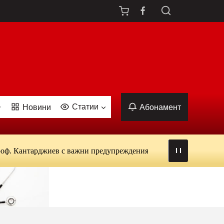
Статии
Новини
Абонамент
тарджиев с важни предупреждения: от вируси и ухапвания от ко