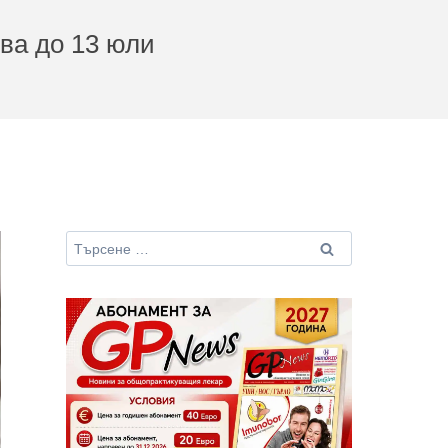
тва до 13 юли
Търсене
за: