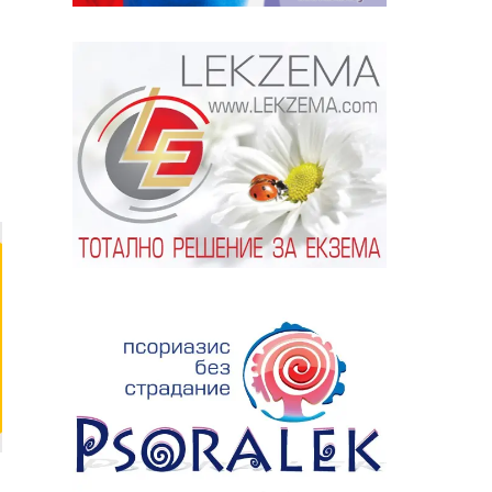
ябва да
алист