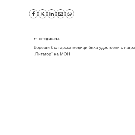
Навигация
ПРЕДИШНА
Водещи български медици бяха удостоени с нагр
„Питагор“ на МОН