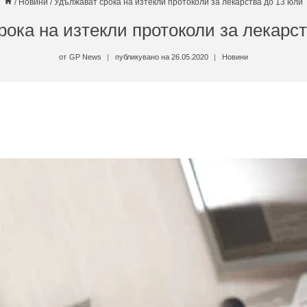
/
Новини
/
Удължават срока на изтекли протоколи за лекарства до 13 юли
ока на изтекли протоколи за лекарс
от
GP News
публикувано на
26.05.2020
Новини