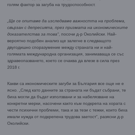
голям фактор за загуба на трудоспособност.
„Ще се опитаме да изследваме важността на проблема,
свързан с депресията, през призмата на икономическите
доказателства за това“
, посочи д-р Околийски. Най-
вероятно подобен анализ ще залегне в следващото
двугодишно споразумение между страната ни и най-
голямата международна организация, занимаваща се със
здравеопазването, което се очаква да влезе в сила през
2018 г.
Какви са икономическите загуби за България все още не е
ясно. „След като данните за страната ни бъдат събрани, те
биха могли да бъдат използвани и за набелязване на
конкретни мерки, насочени както към подкрепа на хората с
чести психични проблеми, така и за тези с тежки, които биха
имали нужда от подкрепена трудова заетост“, разясни д-р
Околийски.