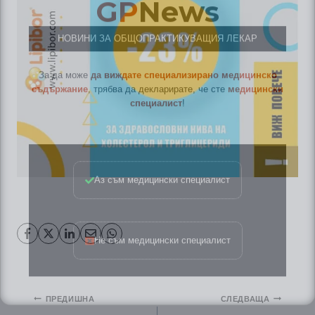
НОВИНИ ЗА ОБЩОПРАКТИКУВАЩИЯ ЛЕКАР
За да може
да виждате специализирано медицинско
съдържание
, трябва да декларирате, че сте
медицински
специалист
!
Аз съм медицински специалист
Не съм медицински специалист
Навигация
ПРЕДИШНА
СЛЕДВАЩА