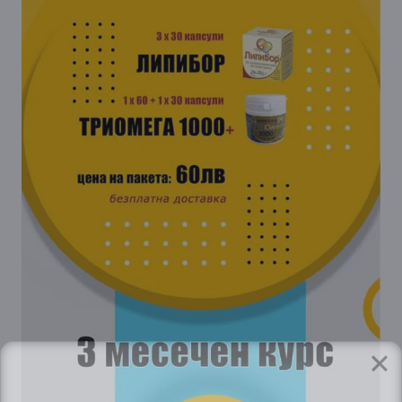
GP
News