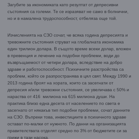
Загубите за икономиката като резултат от депресивни
състояния са големи. Те се изразяват не само в болнични,
но и в намалена трудоспособност, отбеляза още той.
Изчисленията на СЗО сочат, че всяка година депресията и
тревожните състояния струват на глобалната икономика
един трилион долара. В същото време всеки долар, вложен
в превенция и лечение на подобни проблеми, води до
възвръщаемост от четири долара, вследствие на добро
здраве и работоспособност. Психичните разстройства са
проблем, който се разпространява в цял свят. Между 1990 и
2013 година броят на хората, които са засегнати от
депресия и/или тревожни състояния, се увеличава с 50% и
нараства от 416 милиона на 615 милиона души. На
практика близо една десета от населението по света е
засегнато от някакъв тип подобни проблеми, сочат данните
на СЗО. Въпреки това, инвестициите в психичното здраве
остават по-малки от нужното. По данни на организацията
правителствата отделят средно по 3% от бюджетите си за
грижи в тази насока.