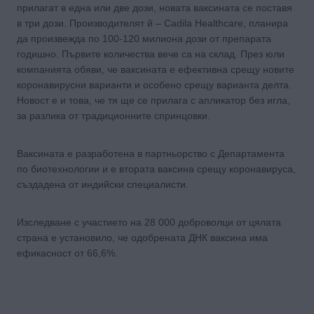
прилагат в една или две дози, новата ваксината се поставя
в три дози. Производителят й – Cadila Healthcare, планира
да произвежда по 100-120 милиона дози от препарата
годишно. Първите количества вече са на склад. През юли
компанията обяви, че ваксината е ефективна срещу новите
коронавирусни варианти и особено срещу варианта делта.
Новост е и това, че тя ще се прилага с апликатор без игла,
за разлика от традиционните спринцовки.
Ваксината е разработена в партньорство с Департамента
по биотехнологии и е втората ваксина срещу коронавируса,
създадена от индийски специалисти.
Изследване с участието на 28 000 доброволци от цялата
страна е установило, че одобрената ДНК ваксина има
ефикасност от 66,6%.