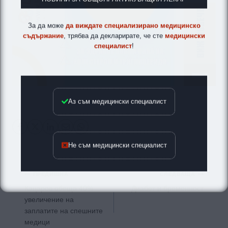
За да може
да виждате специализирано медицинско
съдържание
, трябва да декларирате, че сте
медицински
специалист
!
Аз съм медицински специалист
Не съм медицински специалист
Навигация
ПРЕДИШНА
СЛЕДВАЩА
Кацаров обеща 40%
Диабет и бременност
увеличение на
заплатите на спешните
медици