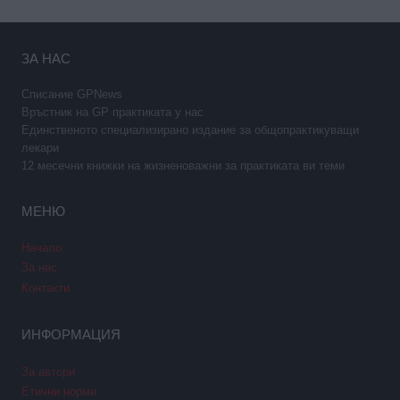
ЗА НАС
Списание GPNews
Връстник на GP практиката у нас
Единственото специализирано издание за общопрактикуващи
лекари
12 месечни книжки на жизненоважни за практиката ви теми
МЕНЮ
Начало
За нас
Контакти
ИНФОРМАЦИЯ
За автори
Етични норми