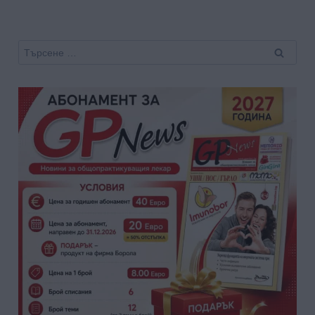
Търсене
за: