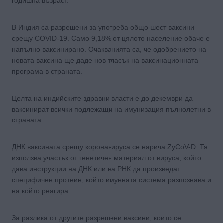
годишна възраст.
В Индия са разрешени за употреба общо шест ваксини
срещу COVID-19. Само 9,18% от цялото население обаче е
напълно ваксинирано. Очакванията са, че одобрението на
новата ваксина ще даде нов тласък на ваксинационната
програма в страната.
Целта на индийските здравни власти е до декември да
ваксинират всички подлежащи на имунизация пълнолетни в
страната.
ДНК ваксината срещу коронавируса се нарича ZyCoV-D. Тя
използва участък от генетичен материал от вируса, който
дава инструкции на ДНК или на РНК да произведат
специфичен протеин, който имунната система разпознава и
на който реагира.
За разлика от другите разрешени ваксини, които се