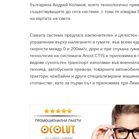
българина Андрей Колаков, която технологично пре
съществуващите до сега системи, с това тя изкарва
на картата на света.
За да
Самата система предлага изключителен и цялостен 
управление върху налягането в гумите, във всеки ед
скорости между 0 и 200км/ч, дори и при спукана гум
технология на системата Ancol CTIS е приложима в 
видове сухопътен транспорт използван във военнат
техника, автобусните превози, товарните автомобил
трактори, комбайни и други специализирани машини
Аз
стопанство, като за първи път е приложима при Лек