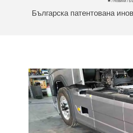
/
Новини
/
Бъ
Българска патентована инов