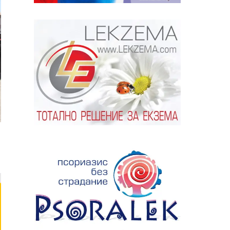
ябва да
алист