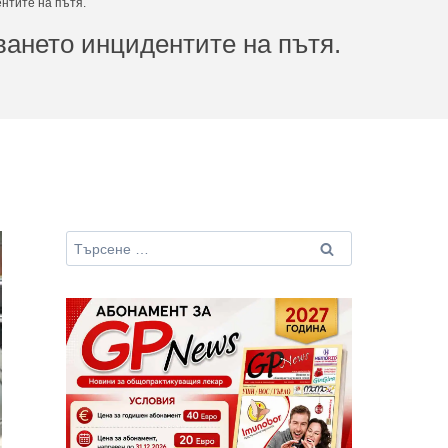
нтите на пътя.
ването инцидентите на пътя.
Търсене
за: