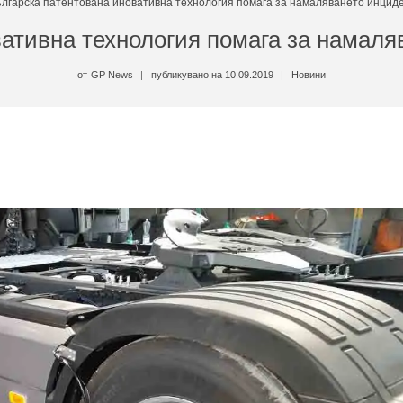
лгарска патентована иновативна технология помага за намаляването инциде
ативна технология помага за намаля
от
GP News
публикувано на
10.09.2019
Новини