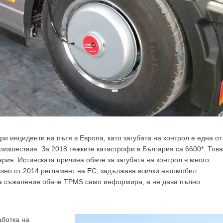
и инциденти на пътя в Европа, като загубата на контрол е една от
оизшествия. За 2018 тежките катастрофи в България са 6600*. Това
ария. Истинската причина обаче за загубата на контрол в много
азно от 2014 регламент на ЕС, задължава всички автомобил
За съжаление обаче TPMS само информира, а не дава пълно
ботка на