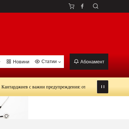
Статии
Новини
Абонамент
джиев с важни предупреждения: от вируси и ухапвания от комар