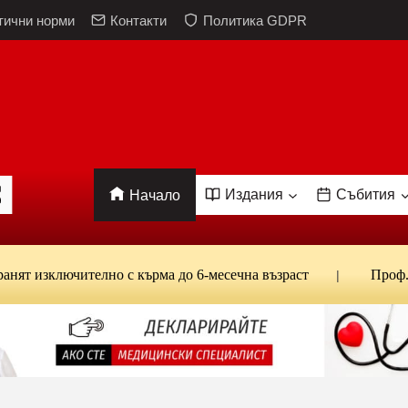
тични норми
Контакти
Политика GDPR
Издания
Събития
Начало
ключително с кърма до 6-месечна възраст
Проф. Кантар