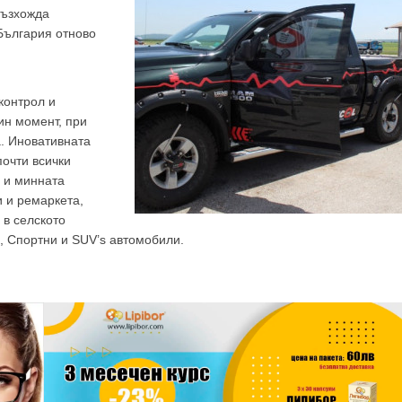
GP
News
възхожда
 България отново
НОВИНИ ЗА ОБЩОПРАКТИКУВАЩИЯ ЛЕКАР
 може
да виждате специализирано медицинско съдържание
, тр
контрол и
ин момент, при
декларирате, че сте
медицински специалист
!
а. Иновативната
почти всички
а и минната
и и ремаркета,
 в селското
 съм медицински специалист
Не съм медицински специ
и, Спортни и SUV’s автомобили.