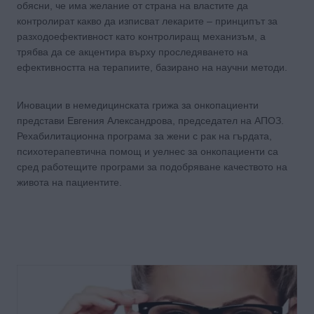
обясни, че има желание от страна на властите да
контролират какво да изписват лекарите – принципът за
разходоефективност като контролиращ механизъм, а
трябва да се акцентира върху проследяването на
ефективността на терапиите, базирано на научни методи.
Иновации в немедицинската грижа за онкопациенти
представи Евгения Александрова, председател на АПОЗ.
Рехабилитационна програма за жени с рак на гърдата,
психотерапевтична помощ и уелнес за онкопациенти са
сред работещите програми за подобряване качеството на
живота на пациентите.