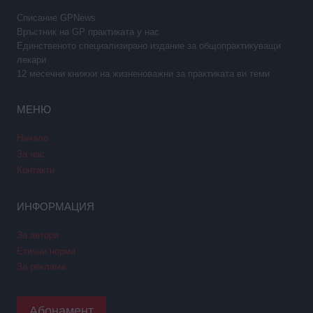
Списание GPNews
Връстник на GP практиката у нас
Единственото специализирано издание за общопрактикуващи
лекари
12 месечни книжки на жизненоважни за практиката ви теми
МЕНЮ
Начало
За нас
Контакти
ИНФОРМАЦИЯ
За автори
Етични норми
За реклама
Абонамент