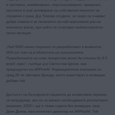
е системно, комбинирано, персонализирано, прицелно,
насочено и към активиране на собствения имунитет за
справяне с рака. Д-р Томова сподели, че скоро се очакват
добри новини и за лечението на най-агресивния рак на
млечната жлеза, при който се съчетават неблагоприятни
генни мутации.
„Над 5000 генни терапии се разработват в момента,
25% от тях са в областта на онкологията.
Разработката на ново лекарство може да стигне до 4,5
млрд. евро“
, съобщи д-р Светослав Ценов, зам.-
председател на ARPharM. Фармацевтични компании са
сред 20-те световни бранда, които инвестират в иновации,
добави той.
Достъпът на българските пациенти до иновитивни терапии
се затруднява, ако не се вземат необходимите регулаторни
решения, 2020 г. ще е тежка година без иновации, каза
Деян Денев, изпълнителен директор на ARPharM. Той