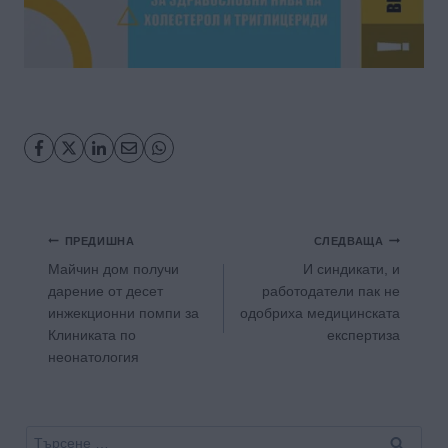
Навигация
ПРЕДИШНА
СЛЕДВАЩА
Майчин дом получи
И синдикати, и
дарение от десет
работодатели пак не
инжекционни помпи за
одобриха медицинската
Клиниката по
експертиза
неонатология
Търсене