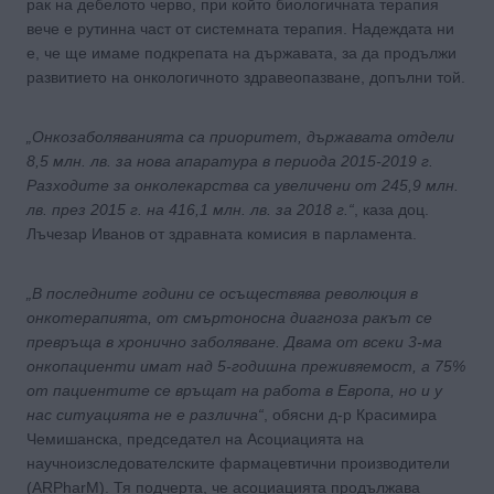
рак на дебелото черво, при който биологичната терапия
вече е рутинна част от системната терапия. Надеждата ни
е, че ще имаме подкрепата на държавата, за да продължи
развитието на онкологичното здравеопазване, допълни той.
„Онкозаболяванията са приоритет, държавата отдели
8,5 млн. лв. за нова апаратура в периода 2015-2019 г.
Разходите за онколекарства са увеличени от 245,9 млн.
лв. през 2015 г. на 416,1 млн. лв. за 2018 г.“
, каза доц.
Лъчезар Иванов от здравната комисия в парламента.
„В последните години се осъществява революция в
онкотерапията, от смъртоносна диагноза ракът се
превръща в хронично заболяване. Двама от всеки 3-ма
онкопациенти имат над 5-годишна преживяемост, а 75%
от пациентите се връщат на работа в Европа, но и у
нас ситуацията не е различна“
, обясни д-р Красимира
Чемишанска, председател на Асоциацията на
научноизследователските фармацевтични производители
(ARPharM). Тя подчерта, че асоциацията продължава