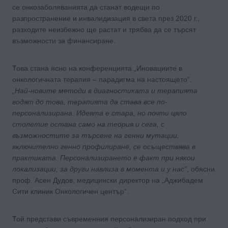
се онкозаболяванията да станат водещи по
разпространение и инвалидизация в света през 2020 г.,
разходите неизбежно ще растат и трябва да се търсят
възможности за финансиране.
Това стана ясно на конференцията „Иновациите в
онкологичната терапия – парадигма на настоящето“.
„Най-новите методи в диагностиката и терапията
водят до това, терапията да става все по-
персонализирана. Идеята е стара, но почти цяло
столетие остана само на теория и сега, с
възможностите за търсене на генни мутации,
включително генно профилиране, се осъществява в
практиката.
Персонализирането е факт при някои
локализации, за други навлиза в момента и у нас“
, обясни
проф. Асен Дудов, медицински директор на „Аджибадем
Сити клиник Онкологичен център“.
Той представи съвременния персонализиран подход при