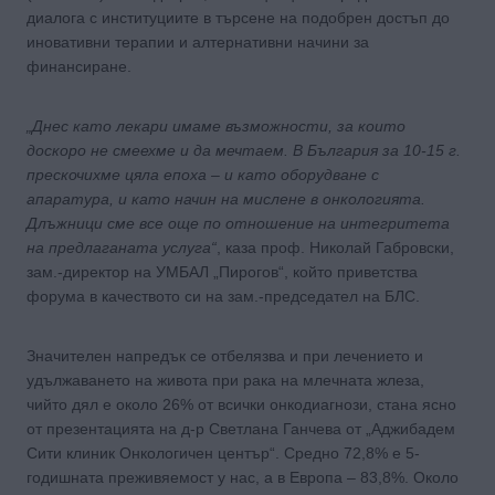
диалога с институциите в търсене на подобрен достъп до
иновативни терапии и алтернативни начини за
финансиране.
„Днес като лекари имаме възможности, за които
доскоро не смеехме и да мечтаем. В България за 10-15 г.
прескочихме цяла епоха – и като оборудване с
апаратура, и като начин на мислене в онкологията.
Длъжници сме все още по отношение на интегритета
на предлаганата услуга“
, каза проф. Николай Габровски,
зам.-директор на УМБАЛ „Пирогов“, който приветства
форума в качеството си на зам.-председател на БЛС.
Значителен напредък се отбелязва и при лечението и
удължаването на живота при рака на млечната жлеза,
чийто дял е около 26% от всички онкодиагнози, стана ясно
от презентацията на д-р Светлана Ганчева от „Аджибадем
Сити клиник Онкологичен център“. Средно 72,8% е 5-
годишната преживяемост у нас, а в Европа – 83,8%. Около