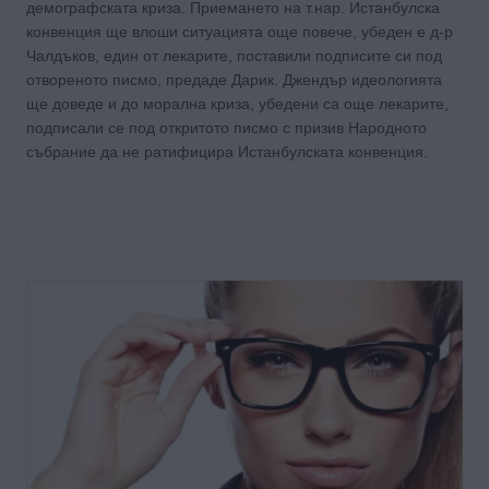
демографската криза. Приемането на т.нар. Истанбулска
конвенция ще влоши ситуацията още повече, убеден е д-р
Чалдъков, един от лекарите, поставили подписите си под
отвореното писмо, предаде Дарик. Джендър идеологията
ще доведе и до морална криза, убедени са още лекарите,
подписали се под откритото писмо с призив Народното
събрание да не ратифицира Истанбулската конвенция.