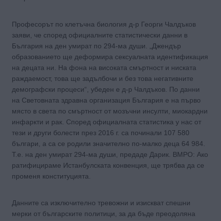
Професорът по клетъчна биология д-р Георги Чалдъков
заяви, че според официалните статистически данни в
България на ден умират по 294-ма души. „Джендър
образованието ще деформира сексуалната идентификация
на децата ни. На фона на високата смъртност и ниската
раждаемост, това ще задълбочи и без това негативните
демографски процеси“, убеден е д-р Чалдъков. По данни
на Световната здравна организация България е на първо
място в света по смъртност от мозъчни инсулти, миокардни
инфаркти и рак. Според официалната статистика у нас от
тези и други болести през 2016 г. са починали 107 580
българи, а са се родили значително по-малко деца 64 984.
Т.е. на ден умират 294-ма души, предаде Дарик. ВМРО: Ако
ратифицираме Истанбулската конвенция, ще трябва да се
променя конституцията.
Данните са изключително тревожни и изискват спешни
мерки от българските политици, за да бъде преодоляна