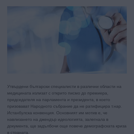
Утвърдени български специалисти в различни области на
медицината излизат с открито писмо до премиера,
председателя на парламента и президента, в което
призовават Народното събрание да не ратифицира т.нар.
Истанбулска конвенция. Основният им мотив е, че
навлизането на джендър идеологията, залегнала в
документа, ще задълбочи още повече демографската криза
в страната.