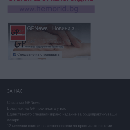
ЗА НАС
Списание GPNews
Връстник на GP практиката у нас
Единственото специализирано издание за общопрактикуващи
лекари
12 месечни книжки на жизненоважни за практиката ви теми