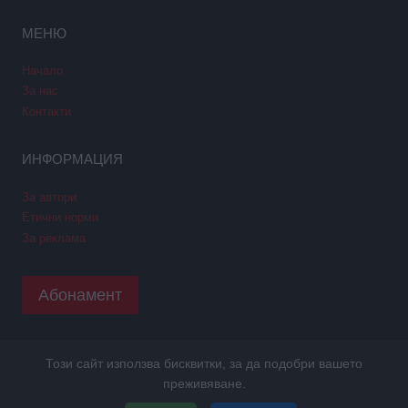
МЕНЮ
Начало
За нас
Контакти
ИНФОРМАЦИЯ
За автори
Етични норми
За реклама
Абонамент
Този сайт използва бисквитки, за да подобри вашето
Copyright © 2026 GPNews. Всички права запазени.
преживяване.
Уеб дизайн и SEO от Трибест