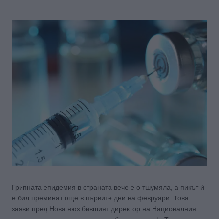
Грипната епидемия в страната вече е о тшумяла, а пикът ѝ
е бил преминат още в първите дни на февруари. Това
заяви пред Нова нюз бившият директор на Националния