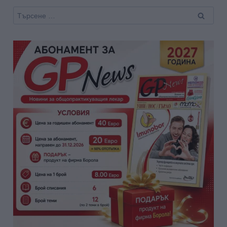
Търсене
за: