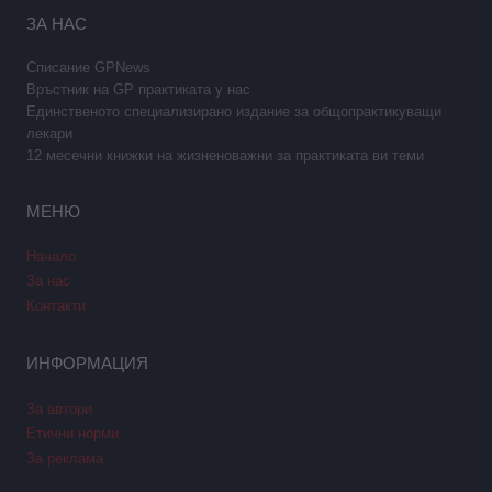
ЗА НАС
Списание GPNews
Връстник на GP практиката у нас
Единственото специализирано издание за общопрактикуващи
лекари
12 месечни книжки на жизненоважни за практиката ви теми
МЕНЮ
Начало
За нас
Контакти
ИНФОРМАЦИЯ
За автори
Етични норми
За реклама