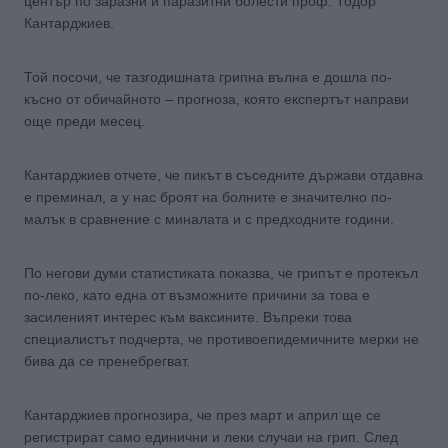
център по заразни и паразитни болести проф. Тодор
Кантарджиев.
Той посочи, че тазгодишната грипна вълна е дошла по-
късно от обичайното – прогноза, която експертът направи
още преди месец.
Кантарджиев отчете, че пикът в съседните държави отдавна
е преминал, а у нас броят на болните е значително по-
малък в сравнение с миналата и с предходните години.
По негови думи статистиката показва, че грипът е протекъл
по-леко, като една от възможните причини за това е
засиленият интерес към ваксините. Въпреки това
специалистът подчерта, че противоепидемичните мерки не
бива да се пренебрегват.
Кантарджиев прогнозира, че през март и април ще се
регистрират само единични и леки случаи на грип. След