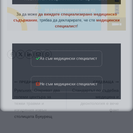
За да може
да виждате специализирано медицинско
съдържание
, трябва да декларирате, че сте
медицински
специалист
!
Аз съм медицински специалист
Не съм медицински специалист
Навигация
ПРЕДИШНА
СЛЕДВАЩА
Румъния: Откриват два
Стандартът по съдебна
големи центъра за
медицина и
тежки травми и
деонтология е вече
изгаряния извън
факт
столицата Букурещ