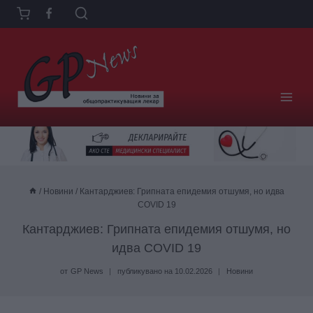
Към
съдържанието
/
Новини
/
Кантарджиев: Грипната епидемия отшумя, но идва
COVID 19
Кантарджиев: Грипната епидемия отшумя, но
идва COVID 19
от
GP News
публикувано на
10.02.2026
Новини