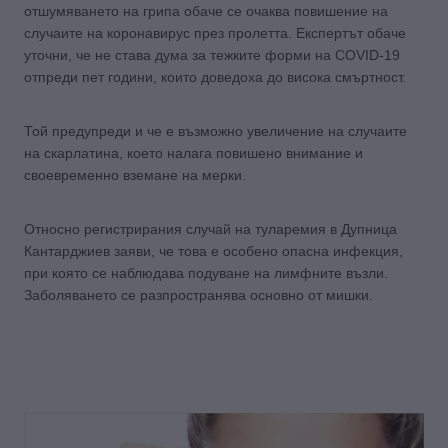
отшумяването на грипа обаче се очаква повишение на
случаите на коронавирус през пролетта. Експертът обаче
уточни, че не става дума за тежките форми на COVID-19
отпреди пет години, които доведоха до висока смъртност.
Той предупреди и че е възможно увеличение на случаите
на скарлатина, което налага повишено внимание и
своевременно вземане на мерки.
Относно регистрирания случай на туларемия в Дупница
Кантарджиев заяви, че това е особено опасна инфекция,
при която се наблюдава подуване на лимфните възли.
Заболяването се разпространява основно от мишки.