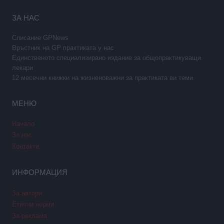
ЗА НАС
Списание GPNews
Връстник на GP практиката у нас
Единственото специализирано издание за общопрактикуващи
лекари
12 месечни книжки на жизненоважни за практиката ви теми
МЕНЮ
Начало
За нас
Контакти
ИНФОРМАЦИЯ
За автори
Етични норми
За реклама