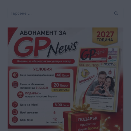
Търсене
за: