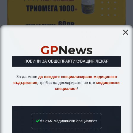
GP
News
НОВИНИ ЗА ОБЩОПРАКТИКУВАЩИЯ ЛЕКАР
За да може
да виждате специализирано медицинско
съдържание
, трябва да декларирате, че сте
медицински
специалист
!
Аз съм медицински специалист