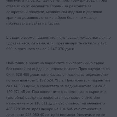
увеличила на 81 617 214.69 лв. през ноември 2021 г. Това
става ясно от месечните справки за разходите за
лекарствени продукти, медицински изделия и диетични
храни за домашно лечение и броя болни по месеци,
публикувана в сайта на Касата.
В същото време пациентите, получаващи лекарствата си по
Здравна каса, са намалели. През януари те са били 2 171
960, а през ноември са 2 147 370 души.
Най-голям е броят на пациентите с хипертонично сърце
без (застойна) сърдечна недостатъчност. През януари те са
били 628 499 души, като Касата е платила за медикаменти
по тази диагнози 3 192 524.79 лв. През ноември пациентите
са 614 663 души, а средствата за медикаментите им са 3
120 971.45 лв. При пациентите с хипертонично сърце със
(застойна) сърдечна недостатъчност също е отчетено
намаление – от 110 811 души със стойност на лечението
480 128.38 лв. през януари на 104 605 със стойност на
лечението 446 980.40 лв. през ноември. Увеличили са се