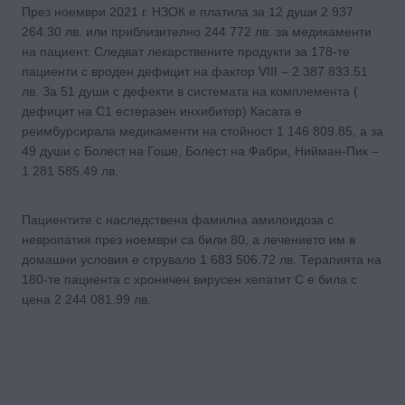
През ноември 2021 г. НЗОК е платила за 12 души 2 937
264.30 лв. или приблизително 244 772 лв. за медикаменти
на пациент. Следват лекарствените продукти за 178-те
пациенти с вроден дефицит на фактор VІІІ – 2 387 833.51
лв. За 51 души с дефекти в системата на комплемента (
дефицит на С1 естеразен инхибитор) Касата е
реимбурсирала медикаменти на стойност 1 146 809.85, а за
49 души с Болест на Гоше, Болест на Фабри, Нийман-Пик –
1 281 585.49 лв.
Пациентите с наследствена фамилна амилоидоза с
невропатия през ноември са били 80, а лечението им в
домашни условия е струвало 1 683 506.72 лв. Терапията на
180-те пациента с хроничен вирусен хепатит С е била с
цена 2 244 081.99 лв.