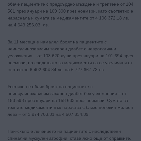
обаче пациентите с предсърдно мъждене и трептене от 104
561 през януари на 109 390 през ноември, като съответно е
нараснала и сумата за медикаментите от 4 106 372.18 лв.
на 4 643 256.03 лв.
За 11 месеца е намалял броят на пациентите с
неинсулинозависим захарен диабет с неврологични
усложнения – от 103 620 души през януари на 101 694 през
ноември, но средствата за медикаменти са се увеличили от
съответно 6 402 604.84 лв. на 6 727 667.73 лв.
Увеличен е обаче броят на пациентите с
неинсулинозависим захарен диабет без усложнения – от
153 598 през януари на 158 633 през ноември. Сумата за
техните медикаменти пък нараства с близо половин милион
лева – от 3 974 703.31 на 4 507 834.39.
Най-скъпо е лечението на пациентите с наследствени
спинални мускулни атрофии, става ясно още от справките.