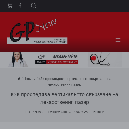
Към
съдържанието
/
Новини
/
КЗК проследява вертикалното свързване на
лекарствения пазар
КЗК проследява вертикалното свързване на
лекарствения пазар
от
GP News
публикувано на
14.08.2025
Новини