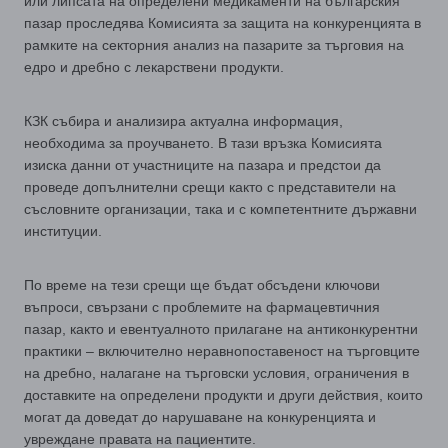
или липсата на определени медикаменти на българския
пазар проследява Комисията за защита на конкуренцията в
рамките на секторния анализ на пазарите за търговия на
едро и дребно с лекарствени продукти.
КЗК събира и анализира актуална информация,
необходима за проучването. В тази връзка Комисията
изиска данни от участниците на пазара и предстои да
проведе допълнителни срещи както с представители на
съсловните организации, така и с компетентните държавни
институции.
По време на тези срещи ще бъдат обсъдени ключови
въпроси, свързани с проблемите на фармацевтичния
пазар, както и евентуалното прилагане на антиконкурентни
практики – включително неравнопоставеност на търговците
на дребно, налагане на търговски условия, ограничения в
доставките на определени продукти и други действия, които
могат да доведат до нарушаване на конкуренцията и
увреждане правата на пациентите.