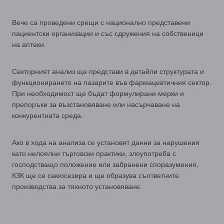
Вече са проведени срещи с национално представени
пациентски организации и със сдружения на собственици
на аптеки.
Секторният анализ ще представи в детайли структурата и
функционирането на пазарите във фармацевтичния сектор.
При необходимост ще бъдат формулирани мерки и
препоръки за възстановяване или насърчаване на
конкурентната среда.
Ако в хода на анализа се установят данни за нарушения
като нелоялни търговски практики, злоупотреба с
господстващо положение или забранени споразумения,
КЗК ще се самосезира и ще образува съответните
производства за тяхното установяване.