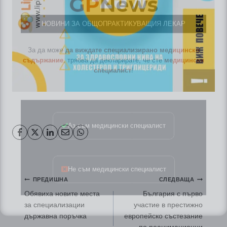
НОВИНИ ЗА ОБЩОПРАКТИКУВАЩИЯ ЛЕКАР
За да може
да виждате специализирано медицинско
съдържание
, трябва да декларирате, че сте
медицински
специалист
!
Аз съм медицински специалист
Не съм медицински специалист
Навигация
ПРЕДИШНА
СЛЕДВАЩА
Обявиха новите места
България с първо
за специализации
участие в престижно
държавна поръчка
европейско състезание