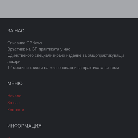
ЗА НАС
Списание GPNews
Връстник на GP практиката у нас
Единственото специализирано издание за общопрактикуващи
лекари
12 месечни книжки на жизненоважни за практиката ви теми
МЕНЮ
Начало
За нас
Контакти
ИНФОРМАЦИЯ