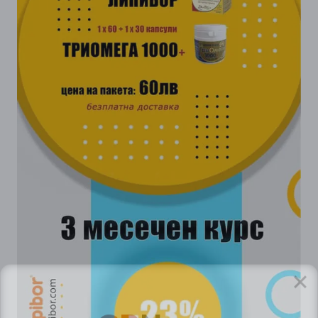
GP
News