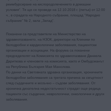
реимбурсиране на кислородолечението в домашни
условия“. Тя ще се проведе на 12.10.2018 г. (петък) от 12:00
ч., в сградата на Народното събрание, площад ‘’Народно
събрание’’ № 2, зала „Запад“.
Поканени са представители на Министерство на
здравеопазването, на НЗОК, директори на Клиники по
белодробни и кардиологични заболявания, пациентски
организации и асоциации. На форума са поканени
председателят на Комисията по здравеопазване Даниела
Дариткова и членовете на комисията, както и Омбудсманът
на Република България Мая Манолова.
По данни на Световната здравна организация, хроничните
белодробни заболявания са третата причина за смъртност
след сърдечните и мозъчно – съдови заболявания. От
хронична дихателна недостатъчност страдат още редица
пациенти със сърдечни, неврологични, онкологични и други
заболявания.