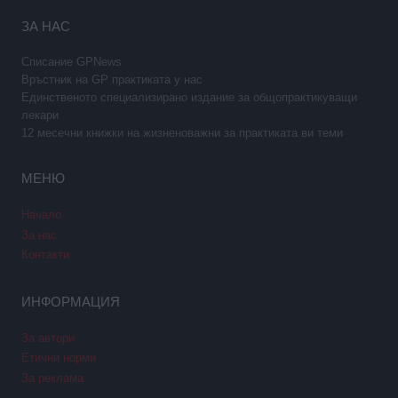
ЗА НАС
Списание GPNews
Връстник на GP практиката у нас
Единственото специализирано издание за общопрактикуващи
лекари
12 месечни книжки на жизненоважни за практиката ви теми
МЕНЮ
Начало
За нас
Контакти
ИНФОРМАЦИЯ
За автори
Етични норми
За реклама