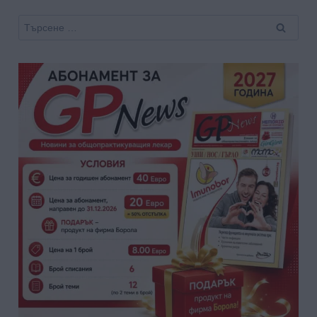
Търсене
за: