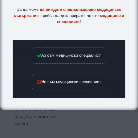
За да може
да виждате специализирано медицинско
съдържание
, трябва да декларирате, че сте
медицински
специалист
!
Аз съм медицински специалист
Навигация
Не съм медицински специалист
ПРЕДИШНА
СЛЕДВАЩА
Водещ европейски
3155 нови легла за
кардиохирург
активно лечение са
демонстрира сложна
открити през 2017 г.
оперативна техника
пред българските си
колеги