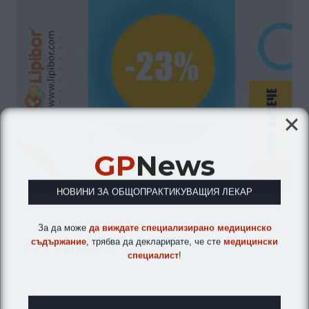
GP
News
НОВИНИ ЗА ОБЩОПРАКТИКУВАЩИЯ ЛЕКАР
За да може
да виждате специализирано медицинско
съдържание
, трябва да декларирате, че сте
медицински
специалист
!