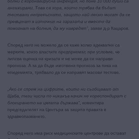
болни с коронавирусна инфекция, но поне 10 000 души са
ангажирани. Това са хора, които трябва да бъдат
тествани непрекъснато, защото най-лесно могат да се
превърнат в източник на заразата и вместо да
помогнат на болния, да му навредят”
, заяви д-р Кацаров.
Според него не можело да се каже колко адекватни са
мерките, които властите предприемат, при условие, че
липсва оценка на кризата и не може да се направи
прогноза. А за да бъде изготвена прогноза за пика на
епидемията, трябвало да се направят масови тестове.
„Ако се спрем на цифрите, които ни съобщават от
Щаба, тези числа по никакъв начин не кореспондират с
блокирането на цялата държава“
, коментира
председателят на Центъра за защита правата в
здравеопазването.
Според него има риск медицинските центрове да остават