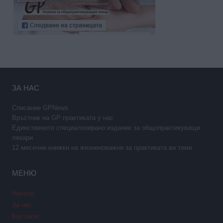
ЗА НАС
Списание GPNews
Връстник на GP практиката у нас
Единственото специализирано издание за общопрактикуващи
лекари
12 месечни книжки на жизненоважни за практиката ви теми
МЕНЮ
Начало
За нас
Контакти