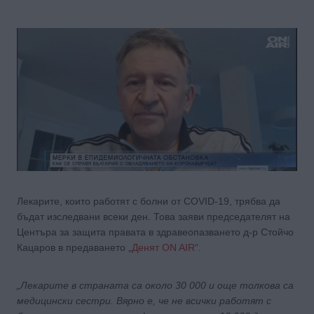
Лекарите, които работят с болни от COVID-19, трябва да
бъдат изследвани всеки ден. Това заяви председателят на
Центъра за защита правата в здравеопазването д-р Стойчо
Кацаров в предаването „
Денят ON AIR
“.
„Лекарите в страната са около 30 000 и още толкова са
медицински сестри. Вярно е, че не всички работят с