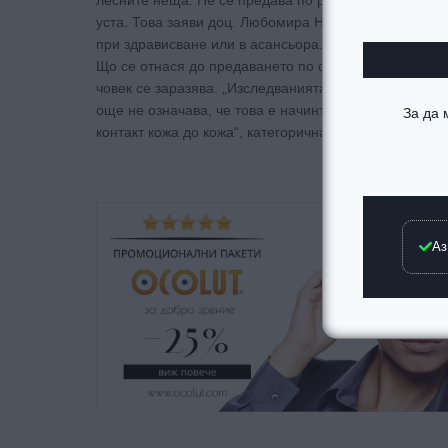
лесните неща. Не се предава по респираторен път, ка
уста. Това заяви доц. Любомира Николова-Гломб в е
при здрависване или в асансьора. Необходимо е дос
Що се отнася до предаването по сексуален път, доц. 
човек се заразява. „Изследванията показват, че от 
още не означава, че това е начинът на предаване н
За да
контакт кожа до кожа“, категорична беше тя.
Аз