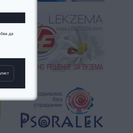
ябва да
алист