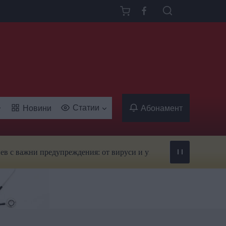
Статии
Новини
Абонамент
ажни предупреждения: от вируси и ухапвания от комари до трево