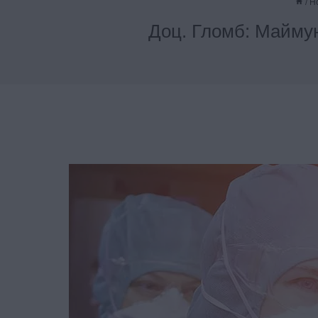
/
Н
Доц. Гломб: Маймун