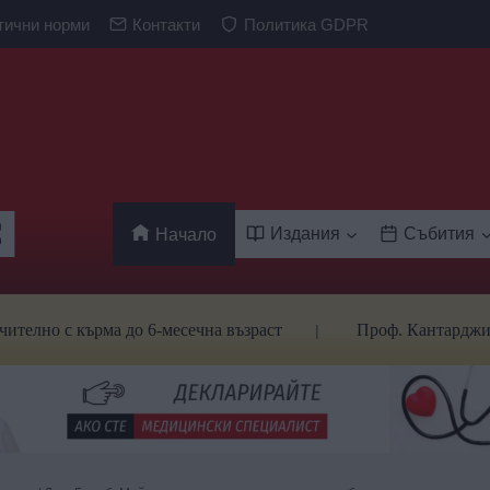
тични норми
Контакти
Политика GDPR
Издания
Събития
Начало
о с кърма до 6-месечна възраст
Проф. Кантарджиев с в