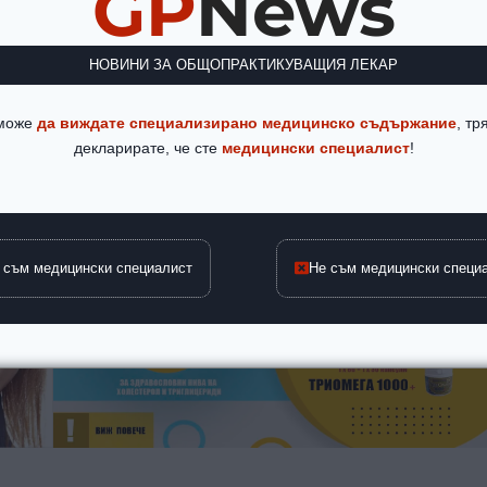
GP
News
кто е с COVID-19, а с контакт кожа до кожа, уста в кожа и кожа в
фира на Нова телевизия. Експертът обясни, че заразата не става
та интензивен, близък и малко по продължителен контакт.
НОВИНИ ЗА ОБЩОПРАКТИКУВАЩИЯ ЛЕКАР
Гломб обясни, че това означава, че с течностите, които се отделят,
17 изследвания 15 са изолирани с маймунска вариола, но това все
а инфекцията. Начинът на предаване на инфекцията е близкият
 може
да виждате специализирано медицинско съдържание
, тр
декларирате, че сте
медицински специалист
!
 съм медицински специалист
Не съм медицински специ