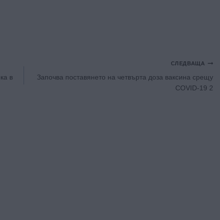
СЛЕДВАЩА
ка в
Започва поставянето на четвърта доза ваксина срещу
COVID-19 2