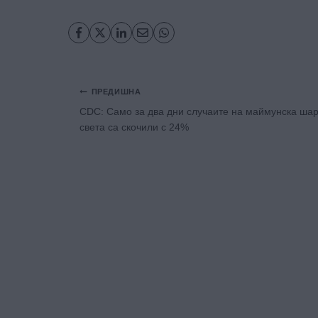
Навигация
ПРЕДИШНА
CDC: Само за два дни случаите на маймунска шар
света са скочили с 24%