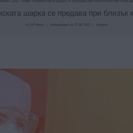
овини
/
Доц. Гломб: Маймунската шарка се предава при близък контакт кожа д
ската шарка се предава при близък к
от
GP News
публикувано на
27.06.2022
Новини