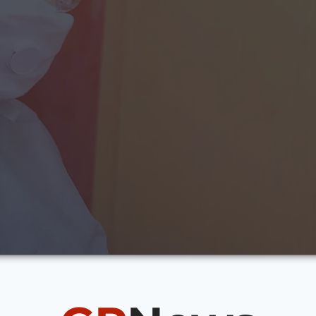
 има и никога не може да се сведе до нула. Предаването й не е от