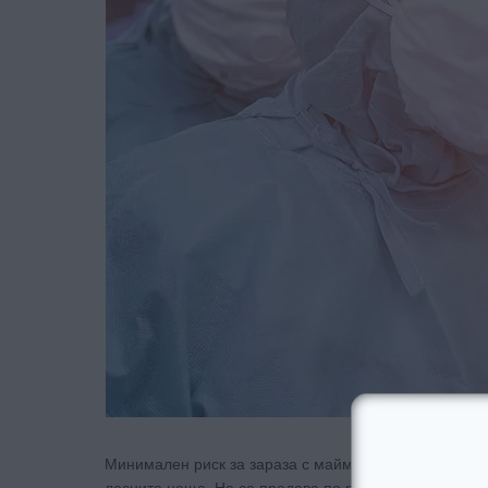
Минимален риск за зараза с маймунска шарка винаги