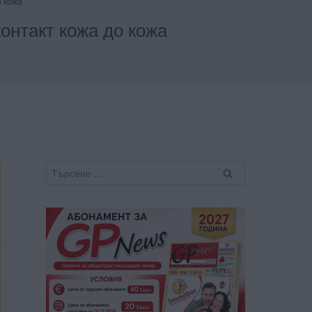
о кожа
онтакт кожа до кожа
Търсене
за: