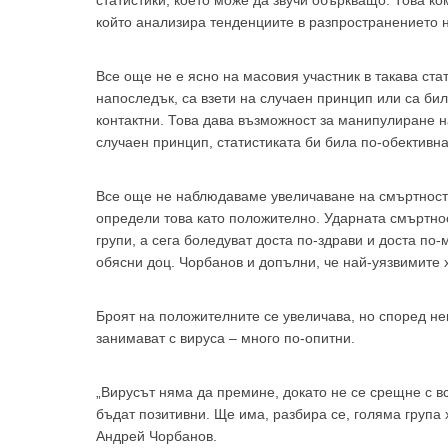
статистики, което може да звучи объркващо. Това к
който анализира тенденциите в разпространението 
Все още не е ясно на масовия участник в такава ста
напоследък, са взети на случаен принцип или са бил
контактни. Това дава възможност за манипулиране на
случаен принцип, статистиката би била по-обективна
Все още не наблюдаваме увеличаване на смъртността
определи това като положително. Ударната смъртнос
групи, а сега боледуват доста по-здрави и доста по
обясни доц. Чорбанов и допълни, че най-уязвимите 
Броят на положителните се увеличава, но според нег
За да
занимават с вируса – много по-опитни.
„Вирусът няма да премине, докато не се срещне с в
бъдат позитивни. Ще има, разбира се, голяма група 
Андрей Чорбанов.