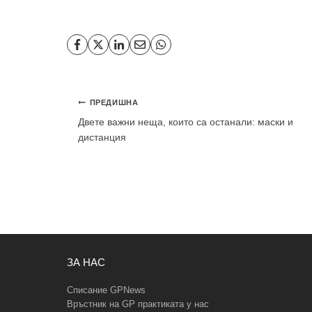
Навигация
ПРЕДИШНА
Двете важни неща, които са останали: маски и
дистанция
ЗА НАС
Списание GPNews
Връстник на GP практиката у нас