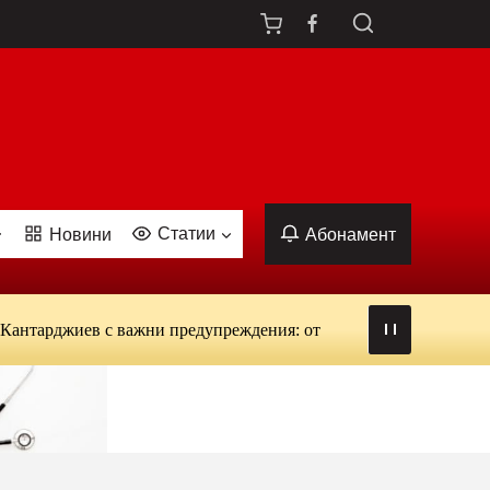
Статии
Новини
Абонамент
жиев с важни предупреждения: от вируси и ухапвания от комари