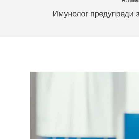
/
Нови
Имунолог предупреди з