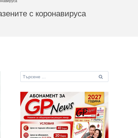
онавируса
азените с коронавируса
Търсене
за: