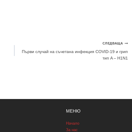
СЛЕДВАЩА
Първи случай на съчетана инфекция COVID-19 и грип
тип A – H1N1
МЕНЮ
Начало
За нас