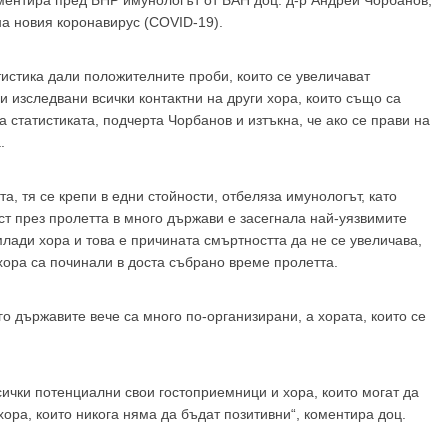
оментира пред БНР имунологът от БАН доц. д-р Андрей Чорбанов,
на новия коронавирус (COVID-19).
тистика дали положителните проби, които се увеличават
и изследвани всички контактни на други хора, които също са
 статистиката, подчерта Чорбанов и изтъкна, че ако се прави на
.
GP
News
, тя се крепи в едни стойности, отбеляза имунологът, като
т през пролетта в много държави е засегнала най-уязвимите
-млади хора и това е причината смъртността да не се увеличава,
хора са починали в доста събрано време пролетта.
НОВИНИ ЗА ОБЩОПРАКТИКУВАЩИЯ ЛЕКАР
о държавите вече са много по-организирани, а хората, които се
 може
да виждате специализирано медицинско съдържание
, тр
декларирате, че сте
медицински специалист
!
сички потенциални свои гостоприемници и хора, които могат да
хора, които никога няма да бъдат позитивни“, коментира доц.