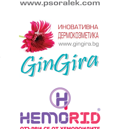
алист
а