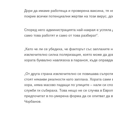
Аз
Дори да имаме работеща и проверена ваксина, тя н
покрие всички потенциални жертви на този вирус, до
Според него администрацията най-накрая е успяла да
само това работят и само от това разбират“.
„Като че ли се убедиха, че факторът със заплахите 
изключително силна поляризация, която може да до
хората буквално навлязоха в параноя, къде оправдан
„От друга страна изключително се повишава съпроти
стоят някакви реалности като заплаха. Хората сами
хора, няма масово падащи по улиците – нали си спо
служби ги събираха. Това нещо не се случва в Европ
предпочитат в по-умерена форма да се опитват да в
Чорбанов.