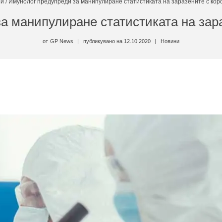
ни
/
Имунолог предупреди за манипулиране статистиката на заразените с кор
а манипулиране статистиката на зар
от
GP News
публикувано на
12.10.2020
Новини