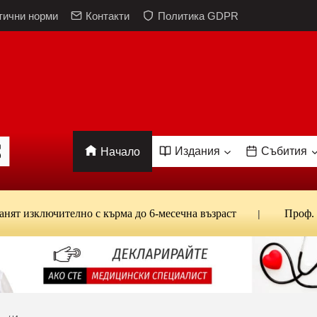
тични норми
Контакти
Политика GDPR
Издания
Събития
Начало
лючително с кърма до 6-месечна възраст
Проф. Кантард