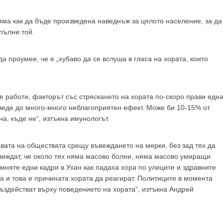
 съм медицински специалист
Не съм медицински специ
яма как да бъде произведена наведнъж за цялото население, за да
пълни той.
 проумее, че е „хубаво да се вслуша в гласа на хората, които
не работи, факторът със стряскането на хората по-скоро прави едн
веде до много-много неблагоприятен ефект. Може би 10-15% от
а, къде не“, изтъкна имунологът.
вата на обществата срещу въвеждането на мерки, без зад тях да
 виждат, че около тях няма масово болни, няма масово умиращи
мняте едни кадри в Ухан как падаха хора по улиците и здравните
а и това е причината хората да реагират. Политиците в момента
ъздействат върху поведението на хората“, изтъкна Андрей