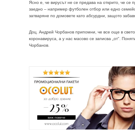
Ясно е, че вирусът не се предава на открито, че се 
заедно – например футболен отбор или едно семейс
затваряне по домовете като абсурдни, защото забавя
Доц. Андрей Чорбанов припомни, че все още в свето
коронавируса, а у нас масово се записва „от“. Понят
Чорбанов.