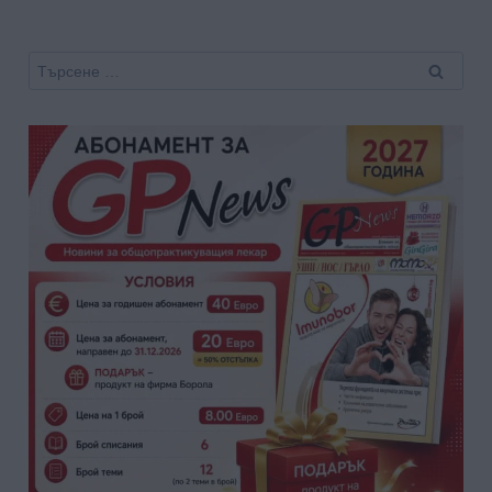
Търсене
за: