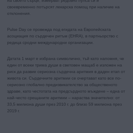
на своето сърце, измерват редовно пулса си и
своевременно потърсят лекарска помощ при наличие на
отклонения.
Pulse Day се провежда под егидата на Европейската
асоциация по сърдечен ритъм (EHRA), в партньорство с
редица сродни международни организации.
Датата 1 март е избрана символично, тъй като напомня, че
един от всеки трима души в световен мащаб е изложен на
риск да развие сериозна сърдечна аритмия в даден етап от
живота си. Сърдечните аритмии се очертават като все по-
сериозно глобално предизвикателство за общественото
здраве, като честотата на предсърдното мъждене – една от
най-често срещаните аритмии – нараства значително: от
33,5 милиона души през 2010 г. до близо 59 милиона през
2019 г.