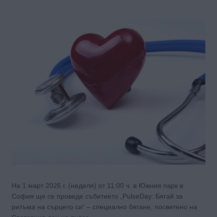
На 1 март 2026 г. (неделя) от 11:00 ч. в Южния парк в
София ще се проведе събитието „PulseDay: Бягай за
ритъма на сърцето си“ – специално бягане, посветено на