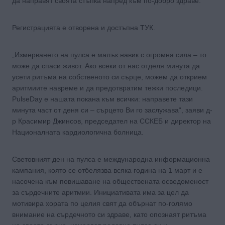
да направят своята стъпка напред към по-добро здраве.
Регистрацията е отворена и достъпна ТУК.
„Измерването на пулса е малък навик с огромна сила – то
може да спаси живот. Ако всеки от нас отделя минута да
усети ритъма на собственото си сърце, можем да открием
аритмиите навреме и да предотвратим тежки последици.
PulseDay е нашата покана към всички: направете тази
минута част от деня си – сърцето Ви го заслужава“, заяви д-
р Красимир Джинсов, председател на ССКЕБ и директор на
Националната кардиологична болница.
Световният ден на пулса е международна информационна
кампания, която се отбелязва всяка година на 1 март и е
насочена към повишаване на обществената осведоменост
за сърдечните аритмии. Инициативата има за цел да
мотивира хората по целия свят да обърнат по-голямо
внимание на сърдечното си здраве, като опознаят ритъма