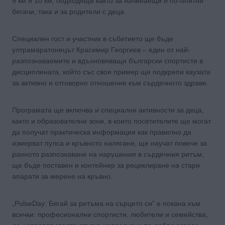
5 км и 10 км, подходящи както за начинаещи и по-опитни
бегачи, така и за родители с деца.
Специален гост и участник в събитието ще бъде
ултрамаратонецът Красимир Георгиев – един от най-
разпознаваемите и вдъхновяващи български спортисти в
дисциплината, който със своя пример ще подкрепи каузата
за активно и отговорно отношение към сърдечното здраве.
Програмата ще включва и специални активности за деца,
както и образователни зони, в които посетителите ще могат
да получат практическа информация как правилно да
измерват пулса и кръвното налягане, ще научат повече за
ранното разпознаване на нарушения в сърдечния ритъм,
ще бъде поставен и контейнер за рециклиране на стари
апарати за мерене на кръвно.
„PulseDay: Бягай за ритъма на сърцето си“ е покана към
всички: професионални спортисти, любители и семейства,