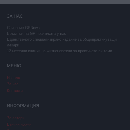
ЗА НАС
Списание GPNews
Връстник на GP практиката у нас
Единственото специализирано издание за общопрактикуващи
лекари
12 месечни книжки на жизненоважни за практиката ви теми
МЕНЮ
Начало
За нас
Контакти
ИНФОРМАЦИЯ
За автори
Етични норми