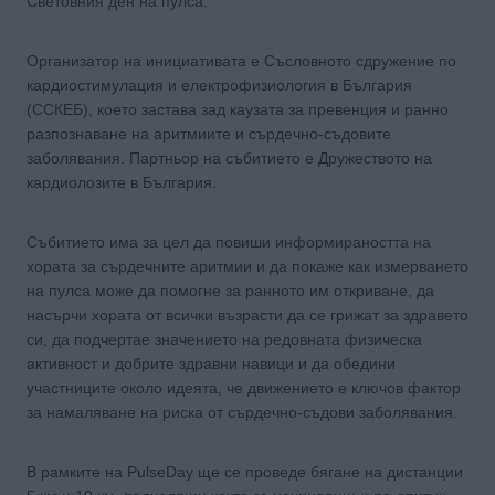
Световния ден на пулса.
Организатор на инициативата е Съсловното сдружение по
кардиостимулация и електрофизиология в България
(ССКЕБ), което застава зад каузата за превенция и ранно
разпознаване на аритмиите и сърдечно-съдовите
заболявания. Партньор на събитието е Дружеството на
кардиолозите в България.
Събитието има за цел да повиши информираността на
хората за сърдечните аритмии и да покаже как измерването
на пулса може да помогне за ранното им откриване, да
насърчи хората от всички възрасти да се грижат за здравето
си, да подчертае значението на редовната физическа
активност и добрите здравни навици и да обедини
участниците около идеята, че движението е ключов фактор
за намаляване на риска от сърдечно-съдови заболявания.
В рамките на PulseDay ще се проведе бягане на дистанции