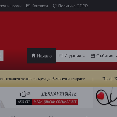
тични норми
Контакти
Политика GDPR
Издания
Събития
Начало
ючително с кърма до 6-месечна възраст
Проф. Кантардж