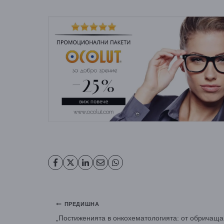
Навигация
ПРЕДИШНА
„Постиженията в онкохематологията: от обричаща