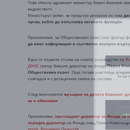
Това обясни здравният министър Кирил Ананиев пре
ведомството.
Министърът заяви, че предстои дискусия по това
да
орган, който да изпълнява неговите функции
.
Припомняме, че Общественият съвет към Център фо
да имат информация и съответно контрол върх
Една от първите стъпки на новото ръководство на
Фо
ДАНС
срещу бившия директор на фонда
Павел Алек
За да
Обществения съвет
. Още тогава участници аларми
съвпадна и с ротационна смяна на състава.
След многократно
връщане на делата бившият ди
не е обвиняем
.
Аз
Припомняме,
настоящият директор на Фонда за л
пореден директор
на Фонда след Павел Александро
проф. Владимир Пилософ
.