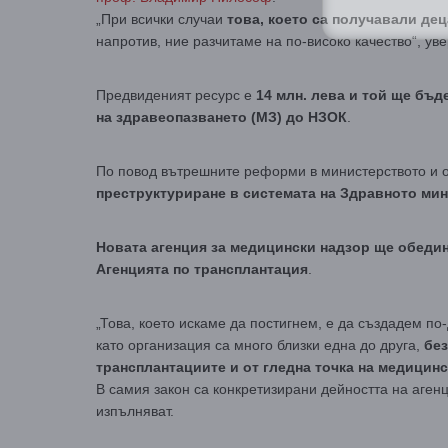
„При всички случаи
това, което са получавали дец
напротив, ние разчитаме на по-високо качество“, ув
Предвиденият ресурс е
14 млн. лева и той ще бъ
на здравеопазването (МЗ) до НЗОК
.
По повод вътрешните реформи в министерството и о
преструктуриране в системата на Здравното ми
Новата агенция за медицински надзор ще обедин
Агенцията по трансплантация
.
„Това, което искаме да постигнем, е да създадем по
като организация са много близки една до друга,
без
трансплантациите и от гледна точка на медицин
В самия закон са конкретизирани дейността на агенц
изпълняват.