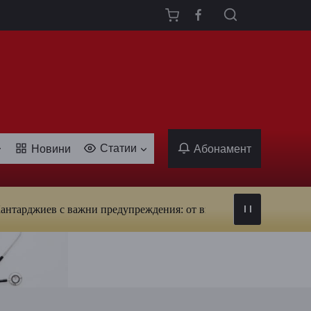
Статии
Новини
Абонамент
иев с важни предупреждения: от вируси и ухапвания от комари 