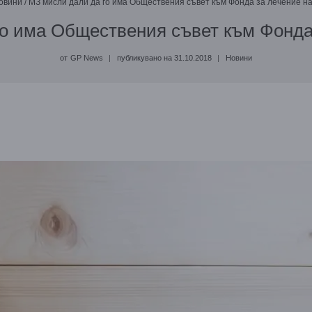
овини
/
МЗ мисли дали да го има Обществения съвет към Фонда за лечение н
о има Обществения съвет към Фонда
от
GP News
публикувано на
31.10.2018
Новини