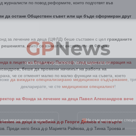
д журналисти по повод реформите, които подготвят във
ли да остане Обществен съвет или ще бъде сформиран друг
GP
News
нд за лечение на деца (ЦФЛД) беше съставен с цел
гражданите
у решенията
, които се взимат от експертите от Фонда.
НОВИНИ ЗА ОБЩОПРАКТИКУВАЩИЯ ЛЕКАР
нда в лицето на Владимир Пилософ, след шумната операция на
сандров, беше да промени начинът на работа на
 може
да виждате специализирано медицинско съдържание
, тр
раха, че се отменят малко по малко функции на съвета, което
декларирате, че сте
медицински специалист
!
ректор на Фонда за лечение на деца Павел Александров вече
 съм медицински специалист
Не съм медицински специ
ечение на деца в чужбина д-р Георги Деянов е четвърти
в. Преди него бяха д-р Мариета Райкова, д-р Тинка Троева и