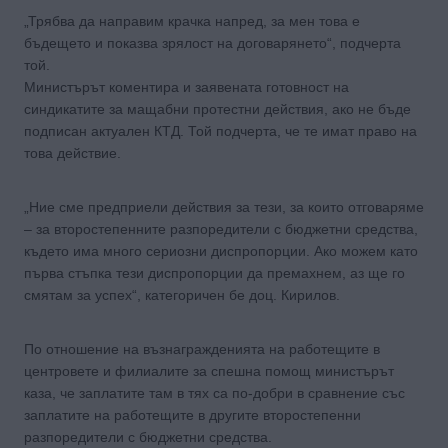
„Трябва да направим крачка напред, за мен това е
бъдещето и показва зрялост на договарянето“, подчерта
той.
Министърът коментира и заявената готовност на
синдикатите за мащабни протестни действия, ако не бъде
подписан актуален КТД. Той подчерта, че те имат право на
това действие.
„Ние сме предприели действия за тези, за които отговаряме
– за второстепенните разпоредители с бюджетни средства,
където има много сериозни диспропорции. Ако можем като
първа стъпка тези диспропорции да премахнем, аз ще го
смятам за успех“, категоричен бе доц. Кирилов.
По отношение на възнагражденията на работещите в
центровете и филиалите за спешна помощ министърът
каза, че заплатите там в тях са по-добри в сравнение със
заплатите на работещите в другите второстепенни
разпоредители с бюджетни средства.