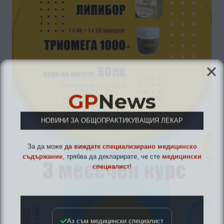
GP
News
НОВИНИ ЗА ОБЩОПРАКТИКУВАЩИЯ ЛЕКАР
За да може
да виждате специализирано медицинско
съдържание
, трябва да декларирате, че сте
медицински
специалист
!
Аз съм медицински специалист