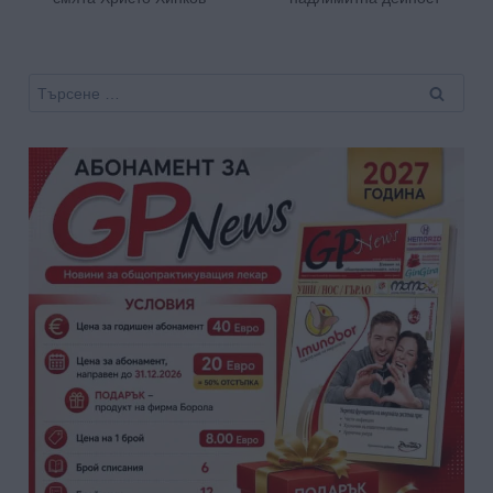
Търсене
за: