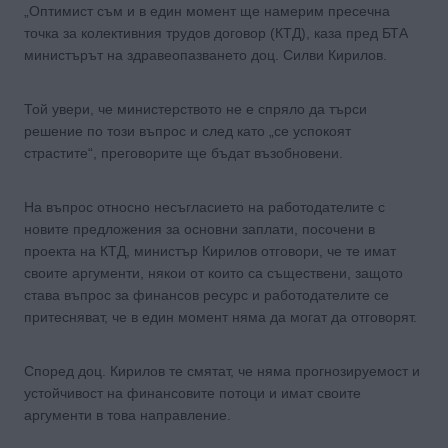
„Оптимист съм и в един момент ще намерим пресечна
точка за колективния трудов договор (КТД), каза пред БТА
министърът на здравеопазването доц. Силви Кирилов.
Той увери, че министерството не е спряло да търси
решение по този въпрос и след като „се успокоят
страстите“, преговорите ще бъдат възобновени.
На въпрос относно несъгласието на работодателите с
новите предложения за основни заплати, посочени в
проекта на КТД, министър Кирилов отговори, че те имат
своите аргументи, някои от които са съществени, защото
става въпрос за финансов ресурс и работодателите се
притесняват, че в един момент няма да могат да отговорят.
Според доц. Кирилов те смятат, че няма прогнозируемост и
устойчивост на финансовите потоци и имат своите
аргументи в това направление.