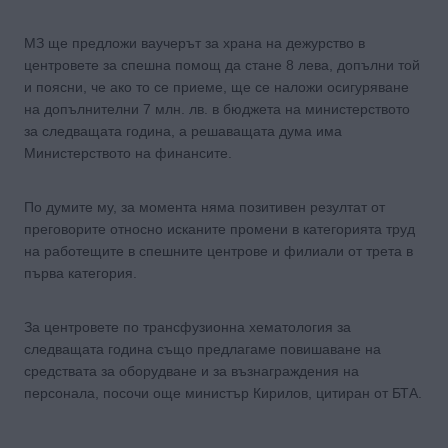
МЗ ще предложи ваучерът за храна на дежурство в
центровете за спешна помощ да стане 8 лева, допълни той
и поясни, че ако то се приеме, ще се наложи осигуряване
на допълнителни 7 млн. лв. в бюджета на министерството
за следващата година, а решаващата дума има
Министерството на финансите.
По думите му, за момента няма позитивен резултат от
преговорите относно исканите промени в категорията труд
на работещите в спешните центрове и филиали от трета в
първа категория.
За центровете по трансфузионна хематология за
следващата година също предлагаме повишаване на
средствата за оборудване и за възнаграждения на
персонала, посочи още министър Кирилов, цитиран от БТА.