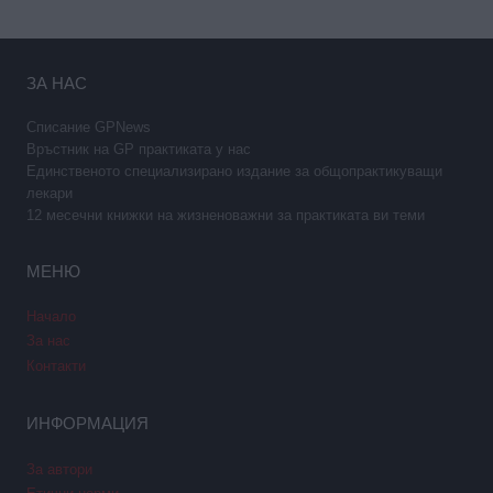
ЗА НАС
Списание GPNews
Връстник на GP практиката у нас
Единственото специализирано издание за общопрактикуващи
лекари
12 месечни книжки на жизненоважни за практиката ви теми
МЕНЮ
Начало
За нас
Контакти
ИНФОРМАЦИЯ
За автори