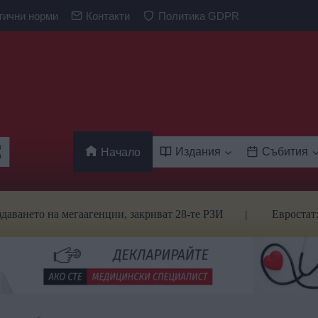
тични норми
Контакти
Политика GDPR
Издания
Събития
Начало
 на мегаагенции, закриват 28-те РЗИ
Евростат: Българ