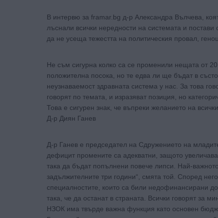
В интервю за framar.bg д-р Александра Вълчева, коят
лъснали всички нередности на системата и постави с
да не усеща тежестта на политическия провал, геноц
Не съм сигурна колко са се променили нещата от 20
положителна посока, но те едва ли ще бъдат в съст
неузнаваемост здравната система у нас. За това гов
говорят по темата, и изразяват позиция, но категорич
Това е сигурен знак, че въпреки желанието на всичк
Д-р Диян Ганев
Д-р Ганев е председател на Сдружението на младит
дефицит промените са адекватни, защото увеличава
така да бъдат попълнени повече липси. Най-важното
задължителните три години“, смята той. Според нег
специалностите, които са били недофинансирани до
така, че да останат в страната. Всички говорят за м
НЗОК има твърде важна функция като основен бюдже