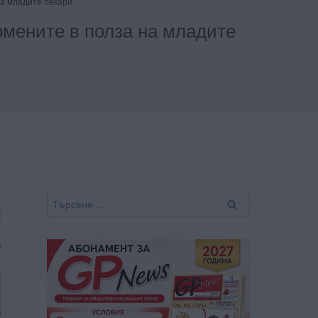
на младите лекари
омените в полза на младите
Търсене
за: