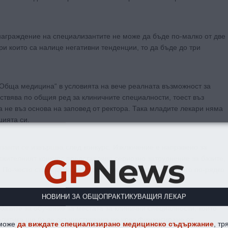
награждение на специализантите не може да бъде по-малко от две
и които са налице негативни тенденции, то да бъде до три
„Обща медицина“ в условията на вече реалната възможност за
ствява по общия ред за клиничните специалности, тоест въз
а не въз основа на заповед от ректора. Така младите лекари няма
цията си.
занти се извършва след конкурс. Изключение е направено за
GP
News
жителният конкурс представлява сериозно затруднение за базите,
 По-често става дума за индивидуални практики, а много по-рядко
НОВИНИ ЗА ОБЩОПРАКТИКУВАЩИЯ ЛЕКАР
азите за обучение за местата за клинични специалности, които
олитика ще бъде осъществявана не чрез финансиране от
 може
да виждате специализирано медицинско съдържание
, тр