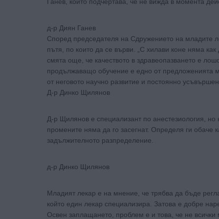
Ганев, който подчертава, че не вижда в момента де
д-р Диян Ганев
Според председателя на Сдружението на младите ле
пътя, по които да се върви. „С хилави коне няма как 
смята още, че качеството в здравеопазването е лош
продължаващо обучение е едно от предложенията му
от неговото научно развитие и постоянно усъвършен
Д-р Динко Щилянов
Д-р Щилянов е специализант по анестезиология, но 
промените няма да го засегнат. Определя ги обаче 
задължителното разпределение.
д-р Динко Щилянов
Младият лекар е на мнение, че трябва да бъде рег
който един лекар специализира. Затова е добре нар
Освен заплащането, проблем е и това, че не всички 