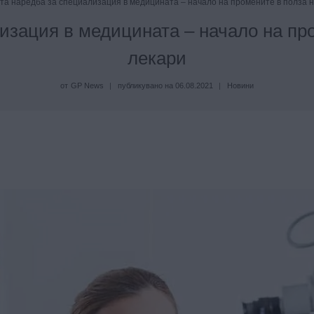
та наредба за специализация в медицината – начало на промените в полза 
изация в медицината – начало на пр
лекари
от
GP News
публикувано на
06.08.2021
Новини