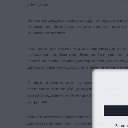
обсъждане.
В новата наредба е записано още, че трудовото въз
минимални работни заплати, а за специалностите, пр
минимални заплати.
Има промяна и в условията за специализацията по 
субсидиране на базите за обучение. Тя ще се осъще
основа на срочен трудов договор за специализанта, 
да бъдат лишени от доходи по време на специализа
С промените заемането на длъжностите за специали
специализантите по „Обща медицина“, защото задъл
тъй като кадровият им потенциал е силно ограничен.
за групови.
Министерството на здравеопазването ще субсидира б
държавата финансира. По този начин държавната п
За да