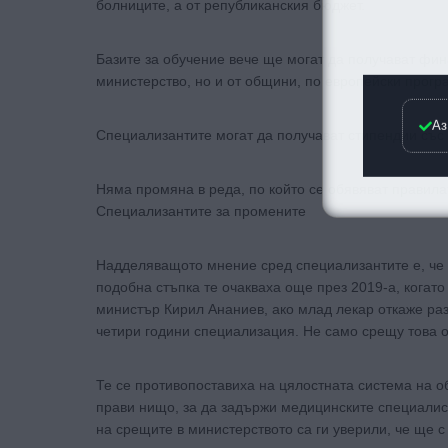
болниците, а от републиканския бюджет.
Базите за обучение вече ще могат да получават фин
министерство, но и от общини, по европейски прогр
Аз
Специализантите могат да получават стипендии със 
Няма промяна в реда, по който се обявяват правила
Специализантите за промените
Надделяващото мнение сред специализантите е, че 
подобна стъпка те очакваха още през 2019-а, когат
министър Кирил Ананиев, ако млад лекар откаже раз
четири години специализация. Не само срещу това о
Те се противопоставиха на цялостната система на о
прави нищо, за да задържи медицинските специалист
на срещите в министерството са ги уверили, че ще с