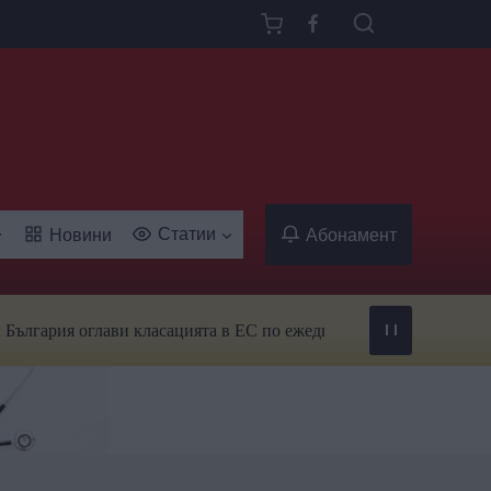
Статии
Новини
Абонамент
ия оглави класацията в ЕС по ежедневна употреба на тютюн