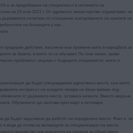
15-а за придобиване на специалност в системата на
ник на 23 юли 2021 г. От здравното министерство подчертават, че
 държавната политика по отношение осигуряването на нужните на
ребностите на болниците у нас.
ната
то предприе действия, насочени към промени както в наредбата за
иите за базите, в които те се обучават. По този начин, заяви
ексно проблемът, свързан с бъдещите специалисти, което е
ециализация да бъдат утвърждавани единствено места, към които
правилата интересът на младите лекари не беше взиман под
т обявените от държавата места, оставаха незаети. Вместо веднъж,
ината. Обучението ще започва през март и октомври.
а да бъдат задължени да работят на определено място. Факт е, че
о и води до отлив на желаещите за специализират на места,
равното ведомство при внасянето на проекта за обществено