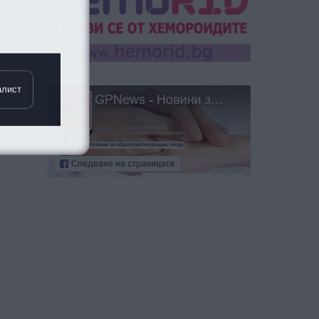
алист