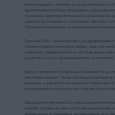
Новата наредба с промени на съществуващата от 20
здравеопазването беше обнародвана в Държавен вест
тя въвежда ефективен механизъм за реализиране на
страната ни специалисти, съобразено при това с пот
Промените в Наредбата за специализация в медици
През юни 2021 г. министерството на здравеопазване
специализациите за младите лекари, така и на критер
служебният здравен министър, ще бъде решен компл
съществена част от функционирането на системата.
Една от промените е свързана с възможността за сп
има заявен интерес. Преди настоящата корекция в 
внимание, а в резултат на това много голяма част о
утвърждаването на местата ще става два пъти в год
Завършилите обучението си специализанти вече ням
подобно условие не само отблъсква младите хора, н
финансирани от държавата, аргументираха се от зд