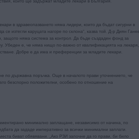
йствия, които ще задържат младите лекари в България.
кари в здравеопазването няма лидери, които да бъдат сигурни в
да се изтегли каруцата нагоре по склона“, казва той. Д-р Диян Гане
о, защото няма система за контрол. Да бъде създаден фонд за
. Убеден е, че няма нищо по-важно от квалификацията на лекаря,
стване. Добре е да има и преференции за младите лекари.
не по държавна поръчка. Още в началото прави уточнението, че
като безспорно положителни, особено по отношение на
ламентирано минимално заплащане, независимо от начина, по
едбата да зададе императивно за всички минимални заплати.
места биват обявявани. „Ако РЗИ започне да го прави, би било