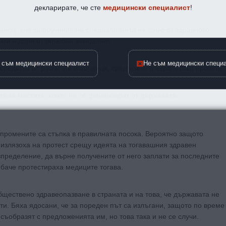
декларирате, че сте
медицински специалист
!
ансиране за обучение на специализанти не само от здравното
ами и дори от лечебни заведения.
 съм медицински специалист
Не съм медицински специ
средства от различни източници, сред които и европейски проекти.
та за местата, които не се финансират от държавата.
промените са стъпка в правилната посока. Вероятно защото
о излязоха на протест срещу идеята на тогавашния здравен
пределение, да върне получените от него заплати за последните
баче протестираха медиците тогава.
бществено здравеопазване в страната и на това, че държавата не
и. Бяха ядосани, че за пореден път са излъгани, защото по време
 съобразят с предложенията им, но това така и не се случи.