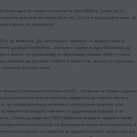
о беше едно от лицата на протеста през 2019-а, заяви, че са
ледната диагноза на обществото ни: „То е в и индуцирана кома, за
ида и краха на държавата!“
19-а до момента. Да, настоящите промени са добра стъпка в
ояние да решат проблеми, трупани с години и задълбочаващи до
ори и факта, че продължава да има млади лекари, които с охота
но отказват да застанат с името и лицето си, защото се страхуват.
и, промяна все още няма.
е лекари в столичната колегия на БЛС. „На фона на общия кадрови
т възможностите повече лечебни заведения да открият места и
 е, че отпаднаха някои негативни селекционни фактори като
о промените се отнасят най-вече за държавната поръчка и за
сега. „Искам да видя как НЗОК привлича младите лекари и прави
инистерството и министъра, но фиксацията върху тях е прекалена, а
тен разпоредител на средства за здравеопазване“, казва още д-р