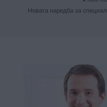
/
Новини
/
Нова
Новата наредба за специал