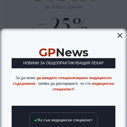
GP
News
НОВИНИ ЗА ОБЩОПРАКТИКУВАЩИЯ ЛЕКАР
За да може
да виждате специализирано медицинско
съдържание
, трябва да декларирате, че сте
медицински
специалист
!
Аз съм медицински специалист