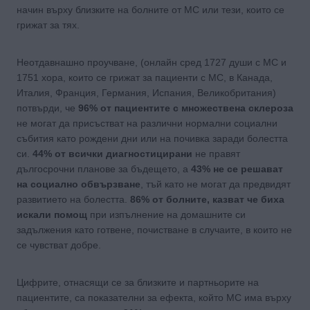
начин върху близките на болните от МС или тези, които се
грижат за тях.
Неотдавнашно проучване, (онлайн сред 1727 души с МС и
1751 хора, които се грижат за пациенти с МС, в Канада,
Италия, Франция, Германия, Испания, Великобритания)
потвърди, че
96% от пациентите с множествена склероза
не могат да присъстват на различни нормални социални
събития като рождени дни или на почивка заради болестта
си.
44% от всички диагностицирани
не правят
дългосрочни планове за бъдещето, а
43% не се решават
на социално обвързване
, тъй като не могат да предвидят
развитието на болестта.
86% от болните, казват че биха
искали помощ
при изпълнение на домашните си
задължения като готвене, почистване в случаите, в които не
се чувстват добре.
Цифрите, отнасящи се за близките и партньорите на
пациентите, са показателни за ефекта, който МС има върху