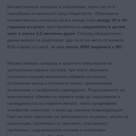
Множествената склероза е заболяване, което често е
неразбрано и непознато сред обществото. Обикновено
множествената склероза засяга млади хора
между 20 и 40-
годишна възраст
, като бройката на
пациентите в целия
свят е около 2.5 милиона души
. Според официалните
данни жените се разболяват два пъти по-често от мъжете.
В България се счита, че има
около 4000 пациенти с МС
.
Множествената склероза е хронично заболяване на
централната нервна система, при което имунната
системата атакува миелинова обвивка на мозъка,
гръбначния мозък и оптичните нерви, причинявайки
възпаление и необратими увреждания. Разрушаването на
миелиновата обвивка на нервите води до нарушаване в
проводимостта на нервния импулс, което предизвиква
множество симптоми, и може да причини инвалидизация.
Най-честите симптоми на заболяването са умора, загуба на
ориентация, проблеми със зрението, спастичност,
проблеми с отделителната система и когнитивни