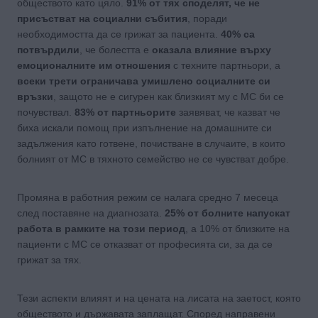
обществото като цяло.
91% от тях споделят, че не
присъстват на социални събития
, поради
необходимостта да се грижат за пациента.
40% са
потвърдили
, че болестта е
оказала влияние върху
емоционалните им отношения
с техните партньори, а
всеки трети ограничава умишлено социалните си
връзки
, защото не е сигурен как близкият му с МС би се
почувствал.
83% от партньорите
заявяват, че казват че
биха искали помощ при изпълнение на домашните си
задължения като готвене, почистване в случаите, в които
болният от МС в тяхното семейство не се чувстват добре.
Промяна в работния режим се налага средно 7 месеца
след поставяне на диагнозата.
25% от болните напускат
работа в рамките на този период
, а 10% от близките на
пациенти с МС се отказват от професията си, за да се
грижат за тях.
Тези аспекти влияят и на цената на лисата на заетост, която
обществото и държавата заплащат. Според направени