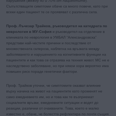
нарушения (
между 40 и 70% от пациентите
).
Съпътстващите симптоми обаче са много повече, като при
всеки един пациент те се проявяват с различна сила.
Проф. Лъчезар Трайков, ръководител на катедрата по
неврология в МУ-София
и ръководител на отделение в
клиниката по неврология в УМБАЛ “Александровска”
представи най-честите причини и последствие от
множествената склероза, наблегна на връзката между
заболяването и нарушението на когнитивните функции на
пациентите и как това се отразява на техния живот. МС не е
наследствено заболяване, но при някои хора вероятно има
повишен риск поради генетични фактори.
Проф. Трайков уточни, че симптомите оказват влияние
върху начина на живот на пациентите като променят не
само ежедневието им, но и това как те възприемат
социалните връзки, ежедневните ситуации и водят до
реакции, различни от очакваните. Това, което е малко
известно е, обаче, че болестта рефлектира по почти същия