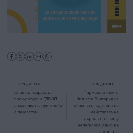
Навигация
ПРЕДИШНА
СЛЕДВАЩА
Специализираната
Фармацевтичният
прокуратура и ГДБОП
бизнес в България се
разследват злоупотреби
обявява в подкрепа на
с лекарства
действията на
държавата срещу
нелегалния износ на
лекарства