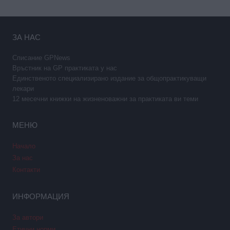
ЗА НАС
Списание GPNews
Връстник на GP практиката у нас
Единственото специализирано издание за общопрактикуващи
лекари
12 месечни книжки на жизненоважни за практиката ви теми
МЕНЮ
Начало
За нас
Контакти
ИНФОРМАЦИЯ
За автори
Етични норми