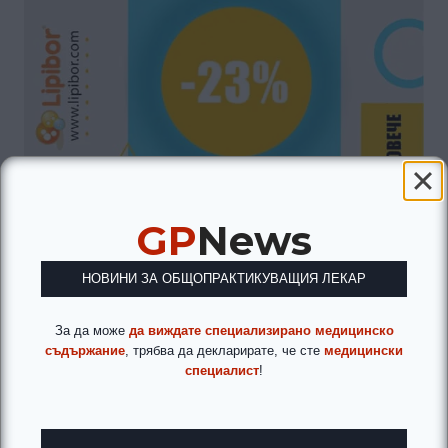
GP
News
НОВИНИ ЗА ОБЩОПРАКТИКУВАЩИЯ ЛЕКАР
За да може
да виждате специализирано медицинско
съдържание
, трябва да декларирате, че сте
медицински
специалист
!
Навигация
ПРЕДИШНА
СЛЕДВАЩА