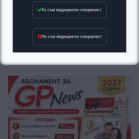
Край на хартиените
Живот без ограничения:
Аз съм медицински специалист
фактури: Новата
Хемофилията вече не е
система за контрол на
присъда, а
скъпите лекарства
контролирано
стартира през май
състояние
Не съм медицински специалист
Търсене
за: