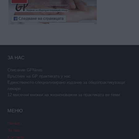
ЗА НАС
Списание GPNews
Връстник на GP практиката у нас
Единственото специализирано издание за общопрактикуващи
лекари
12 месечни книжки на жизненоважни за практиката ви теми
МЕНЮ
Начало
За нас
Контакти