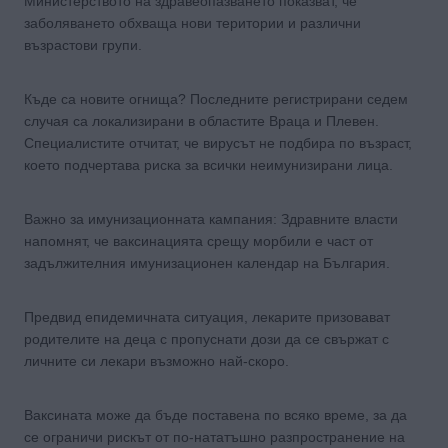
Министерството на здравеопазването показват, че
заболяването обхваща нови територии и различни
възрастови групи.
Къде са новите огнища? Последните регистрирани седем
случая са локализирани в областите Враца и Плевен.
Специалистите отчитат, че вирусът не подбира по възраст,
което подчертава риска за всички неимунизирани лица.
Важно за имунизационната кампания: Здравните власти
напомнят, че ваксинацията срещу морбили е част от
задължителния имунизационен календар на България.
Предвид епидемичната ситуация, лекарите призовават
родителите на деца с пропуснати дози да се свържат с
личните си лекари възможно най-скоро.
Ваксината може да бъде поставена по всяко време, за да
се ограничи рискът от по-нататъшно разпространение на