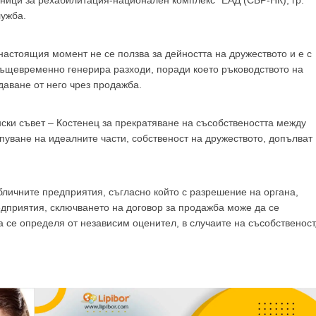
GP
News
ници за рехабилитация-национален комплекс“ ЕАД (СБР-НК), гр.
лужба.
НОВИНИ ЗА ОБЩОПРАКТИКУВАЩИЯ ЛЕКАР
настоящия момент не се ползва за дейността на дружеството и е с
ъщевременно генерира разходи, поради което ръководството на
 може
да виждате специализирано медицинско съдържание
, тр
аване от него чрез продажба.
декларирате, че сте
медицински специалист
!
ски съвет – Костенец за прекратяване на съсобствеността между
пуване на идеалните части, собственост на дружеството, допълват
 съм медицински специалист
Не съм медицински специ
личните предприятия, съгласно който с разрешение на органа,
дприятия, сключването на договор за продажба може да се
 се определя от независим оценител, в случаите на съсобственост