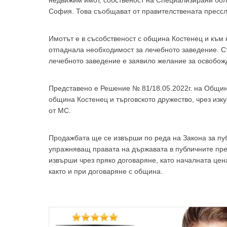
недвижим имот, собственост на Специализирани бол
София. Това съобщават от правителствената пресс
Имотът е в съсобственост с община Костенец и към 
отпаднала необходимост за лечебното заведение. С
За да
лечебното заведение е заявило желание за освобожд
Представено е Решение № 81/18.05.2022г. на Общин
община Костенец и търговското дружество, чрез изку
от МС.
Аз
Продажбата ще се извърши по реда на Закона за пуб
упражняващ правата на държавата в публичните пре
извърши чрез пряко договаряне, като началната цена
както и при договаряне с община.