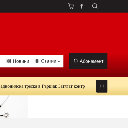
Статии
Новини
Абонамент
илска треска в Гърция: Затягат контрола над кръводаряването