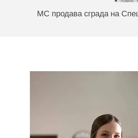
/
Новини
/
МС продава сграда на Спе