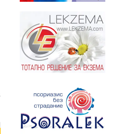
ябва да
алист
,