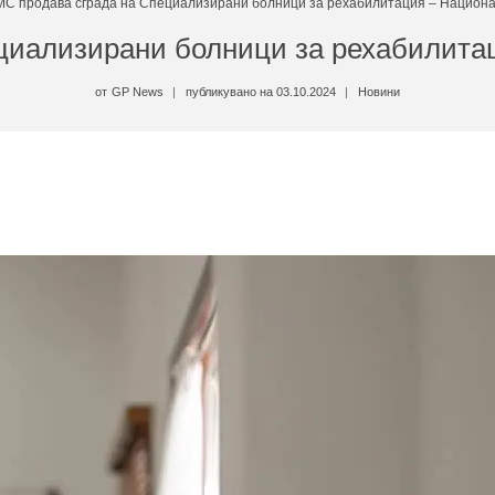
МС продава сграда на Специализирани болници за рехабилитация – Национа
циализирани болници за рехабилита
от
GP News
публикувано на
03.10.2024
Новини