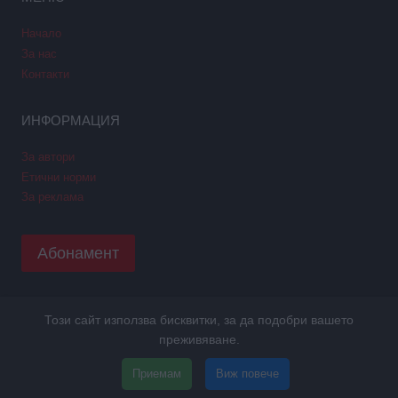
Начало
За нас
Контакти
ИНФОРМАЦИЯ
За автори
Етични норми
За реклама
Абонамент
Този сайт използва бисквитки, за да подобри вашето
Copyright © 2026 GPNews. Всички права запазени.
преживяване.
Уеб дизайн и SEO от Трибест
ПОЛИТИКА GDPR
Приемам
Виж повече