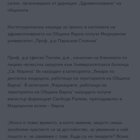
салон, организирано от дирекция „Здравеопазване“ на
общината.
Институционална награда за принос в системата на
здравеопазването на Община Варна получи Медицински
университет „Проф. д-р Параскев Стоянов“.
Проф. д-р Цветан Тончев, д.м., началник на Клиниката по
лицево-челюстна хирургия към Университетската болница
„Св. Марина“ бе награден в категорията „Лекари по
дентална медицина, работещи на територията на Община
Варна“. В категория „Фармацевти, работещи на
територията на Община Варна“ наградата получи
магистър-фармацевт Свобода Ралева, преподавател в
Медицински колеж – Варна.
„Много е тежко времето, в което живеем, защото сякаш
загубихме чувството си за достойнство, за уважение и най-
лошото е, че свикваме с това. Къде са ни лекарите? Всяка