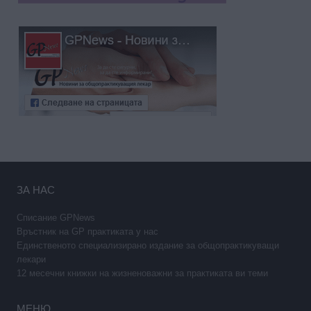
ЗА НАС
Списание GPNews
Връстник на GP практиката у нас
Единственото специализирано издание за общопрактикуващи
лекари
12 месечни книжки на жизненоважни за практиката ви теми
МЕНЮ