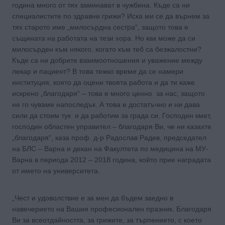
година много от тях заминават в чужбина. Къде са ни
специалистите по здравни грижи? Иска ми се да върнем за
тях старото име „милосърдна сестра“, защото това е
същината на работата на тези хора. Но как може да си
милосърден към някого, когато към теб са безжалостни?
Къде са ни добрите взаимоотношения и уважение между
лекар и пациент? В това тежко време да се намери
институция, която да оцени твоята работа и да ти каже
искрено „благодаря“ – това е много ценно за нас, защото
не го чуваме напоследък. А това е достатъчно и ни дава
сили да стоим тук и да работим за града си. Господин кмет,
господин областен управител – благодаря Ви, че ни казахте
„благодаря“, каза проф. д-р Радослав Радев, председател
на БЛС – Варна и декан на Факултета по медицина на МУ-
Варна в периода 2012 – 2018 година, който прие наградата
от името на университета.
„Чест и удоволствие е за мен да бъдем заедно в
навечерието на Вашия професионален празник. Благодаря
Ви за всеотдайността, за грижите, за търпението, с което