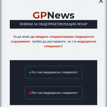
GP
News
НОВИНИ ЗА ОБЩОПРАКТИКУВАЩИЯ ЛЕКАР
За да може
да виждате специализирано медицинско
съдържание
, трябва да декларирате, че сте
медицински
специалист
!
Аз съм медицински специалист
Не съм медицински специалист