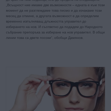
„Всъщност ние имаме две възможности – едната е към този
момент да не разглеждаме това писмо и да изчакаме този
месец да отмине, а другата възможност е да определим
временно изпълняващ длъжността управител до
избирането на нов. И съответно да подадем до Народното
събрание препоръка за избиране на нов управител. В общи
линии това са двете посоки“, обобщи Дамянов.