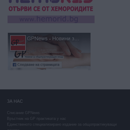
ЗА НАС
Списание GPNews
Връстник на GP практиката у нас
Единственото специализирано издание за общопрактикуващи