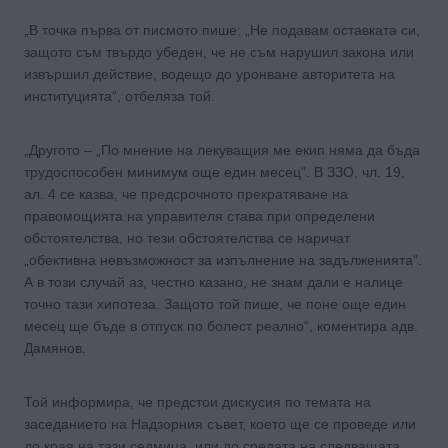
„В точка първа от писмото пише: „Не подавам оставката си,
защото съм твърдо убеден, че не съм нарушил закона или
извършил действие, водещо до уронване авторитета на
институцията“, отбеляза той.
„Другото – „По мнение на лекуващия ме екип няма да бъда
трудоспособен минимум още един месец“. В ЗЗО, чл. 19,
ал. 4 се казва, че предсрочното прекратяване на
правомощията на управителя става при определени
обстоятелства, но тези обстоятелства се наричат
„обективна невъзможност за изпълнение на задълженията“.
А в този случай аз, честно казано, не знам дали е налице
точно тази хипотеза. Защото той пише, че поне още един
месец ще бъде в отпуск по болест реално“, коментира адв.
Дамянов.
Той информира, че предстои дискусия по темата на
заседанието на Надзорния съвет, което ще се проведе или
до края на тази седмица, или до средата на следващата.