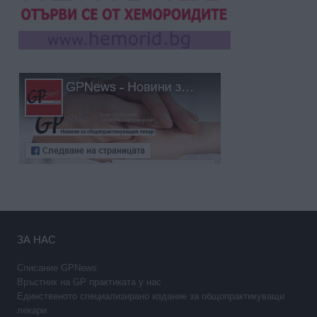
ЗА НАС
Списание GPNews
Връстник на GP практиката у нас
Единственото специализирано издание за общопрактикуващи
лекари