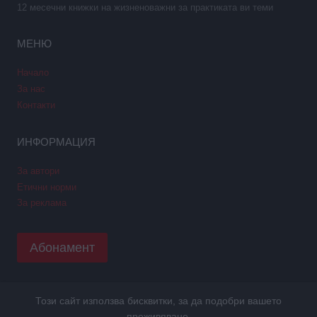
12 месечни книжки на жизненоважни за практиката ви теми
МЕНЮ
Начало
За нас
Контакти
ИНФОРМАЦИЯ
За автори
Етични норми
За реклама
Абонамент
Този сайт използва бисквитки, за да подобри вашето
Copyright © 2026 GPNews. Всички права запазени.
преживяване.