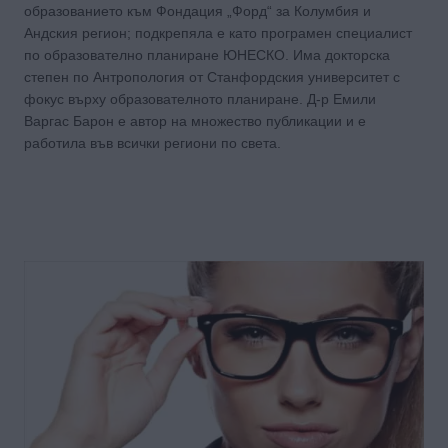
образованието към Фондация „Форд“ за Колумбия и
Андския регион; подкрепяла е като програмен специалист
по образователно планиране ЮНЕСКО. Има докторска
степен по Антропология от Станфордския университет с
фокус върху образователното планиране. Д-р Емили
Варгас Барон е автор на множество публикации и е
работила във всички региони по света.