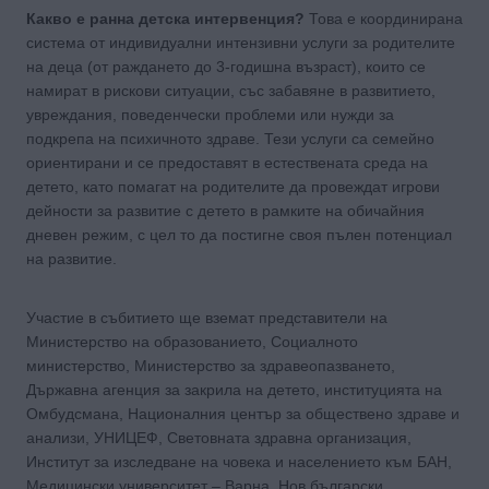
Какво е ранна детска интервенция?
Това е координирана
система от индивидуални интензивни услуги за родителите
на деца (от раждането до 3-годишна възраст), които се
намират в рискови ситуации, със забавяне в развитието,
увреждания, поведенчески проблеми или нужди за
подкрепа на психичното здраве. Тези услуги са семейно
ориентирани и се предоставят в естествената среда на
детето, като помагат на родителите да провеждат игрови
дейности за развитие с детето в рамките на обичайния
дневен режим, с цел то да постигне своя пълен потенциал
на развитие.
Участие в събитието ще вземат представители на
Министерство на образованието, Социалното
министерство, Министерство за здравеопазването,
Държавна агенция за закрила на детето, институцията на
Омбудсмана, Националния център за обществено здраве и
анализи, УНИЦЕФ, Световната здравна организация,
Институт за изследване на човека и населението към БАН,
Медицински университет – Варна, Нов български