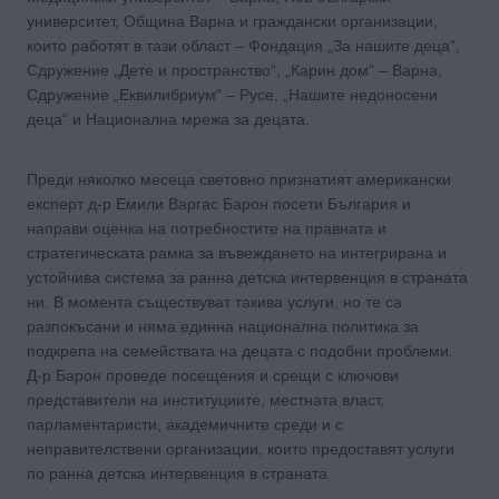
университет, Община Варна и граждански организации,
които работят в тази област – Фондация „За нашите деца“,
Сдружение „Дете и пространство“, „Карин дом“ – Варна,
Сдружение „Еквилибриум“ – Русе, „Нашите недоносени
деца“ и Национална мрежа за децата.
Преди няколко месеца световно признатият американски
експерт д-р Емили Варгас Барон посети България и
направи оценка на потребностите на правната и
стратегическата рамка за въвеждането на интегрирана и
устойчива система за ранна детска интервенция в страната
ни. В момента съществуват такива услуги, но те са
разпокъсани и няма единна национална политика за
подкрепа на семействата на децата с подобни проблеми.
Д-р Барон проведе посещения и срещи с ключови
представители на институциите, местната власт,
парламентаристи, академичните среди и с
неправителствени организации, които предоставят услуги
по ранна детска интервенция в страната.