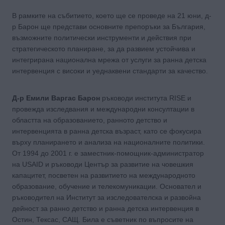
В рамките на събитието, което ще се проведе на 21 юни, д-
р Барон ще представи основните препоръки за България,
възможните политически инструменти и действия при
стратегическото планиране, за да развием устойчива и
интегрирана национална мрежа от услуги за ранна детска
интервенция с високи и уеднаквени стандарти за качество.
Д-р Емили Варгас Барон
ръководи института RISE и
провежда изследвания и международни консултации в
областта на образованието, ранното детство и
интервенцията в ранна детска възраст, като се фокусира
върху планирането и анализа на националните политики.
От 1994 до 2001 г. е заместник-помощник-администратор
на USAID и ръководи Център за развитие на човешкия
капацитет, посветен на развитието на международното
образование, обучение и телекомуникации. Основател и
ръководител на Институт за изследователска и развойна
дейност за ранно детство и ранна детска интервенция в
Остин, Тексас, САЩ. Била е съветник по въпросите на