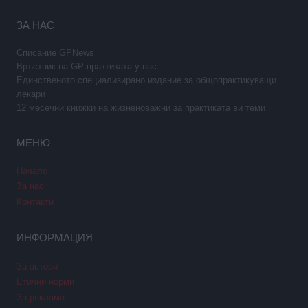
ЗА НАС
Списание GPNews
Връстник на GP практиката у нас
Единственото специализирано издание за общопрактикуващи
лекари
12 месечни книжки на жизненоважни за практиката ви теми
МЕНЮ
Начало
За нас
Контакти
ИНФОРМАЦИЯ
За автори
Етични норми
За реклама