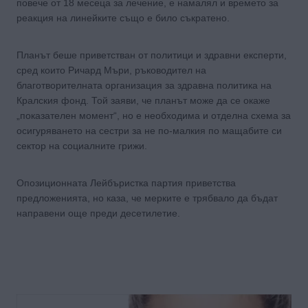
повече от 18 месеца за лечение, е намалял и времето за
реакция на линейките също е било съкратено.
Планът беше приветстван от политици и здравни експерти,
сред които Ричард Мъри, ръководител на
благотворителната организация за здравна политика на
Кралския фонд. Той заяви, че планът може да се окаже
„показателен момент“, но е необходима и отделна схема за
осигуряването на сестри за не по-малкия по мащабите си
сектор на социалните грижи.
Опозиционната Лейбъристка партия приветства
предложенията, но каза, че мерките е трябвало да бъдат
направени още преди десетилетие.