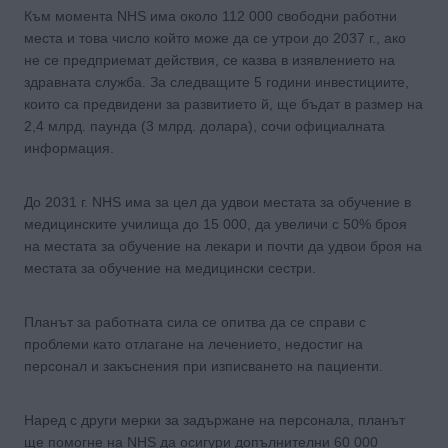
Към момента NHS има около 112 000 свободни работни
места и това число който може да се утрои до 2037 г., ако
не се предприемат действия, се казва в изявлението на
здравната служба. За следващите 5 години инвестициите,
които са предвидени за развитието й, ще бъдат в размер на
2,4 млрд. паунда (3 млрд. долара), сочи официалната
информация.
До 2031 г. NHS има за цел да удвои местата за обучение в
медицинските училища до 15 000, да увеличи с 50% броя
на местата за обучение на лекари и почти да удвои броя на
местата за обучение на медицински сестри.
Планът за работната сила се опитва да се справи с
проблеми като отлагане на лечението, недостиг на
персонал и закъснения при изписването на пациенти.
Наред с други мерки за задържане на персонала, планът
ще помогне на NHS да осигури допълнителни 60 000