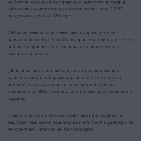
на Англия, насочен към справяне с недостига на медици,
който изложи системата на огромен натиск след COVID
пандемията, предаде Ройтерс.
NHS вече изживя една тежка зима на криза, по тази
причина премиерът Риши Сунак прие като един от петте си
най-важни приоритета съкращаването на листите на
чакащите пациенти.
„Днес обявяваме най-амбициозната трансформация в
начина, по който набираме персонал в NHS в нейната
история“, каза Сунак в реч в навечерието на 75-ата
годишнина на NHS, която ще се отбележи през следващата
седмица.
„Това е план, който не само облекчава натиска днес, но
защитава тази ценна национална институция в дългосрочна
перспектива“, категоричен бе премиерът.