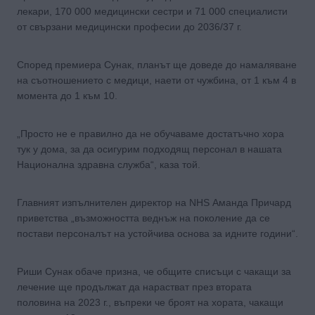
лекари, 170 000 медицински сестри и 71 000 специалисти
от свързани медицински професии до 2036/37 г.
Според премиера Сунак, планът ще доведе до намаляване
на съотношението с медици, наети от чужбина, от 1 към 4 в
момента до 1 към 10.
„Просто не е правилно да не обучаваме достатъчно хора
тук у дома, за да осигурим подходящ персонал в нашата
Национална здравна служба“, каза той.
Главният изпълнителен директор на NHS Аманда Причард
приветства „възможността веднъж на поколение да се
постави персоналът на устойчива основа за идните години“.
Риши Сунак обаче призна, че общите списъци с чакащи за
лечение ще продължат да нарастват през втората
половина на 2023 г., въпреки че броят на хората, чакащи