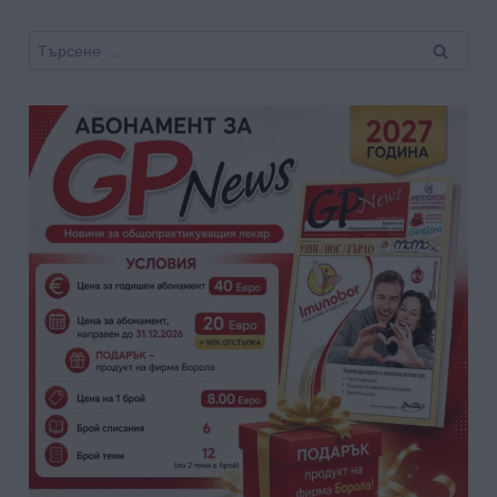
Търсене
за: