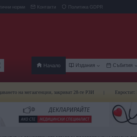
тични норми
Контакти
Политика GDPR
Издания
Събития
Начало
 на мегаагенции, закриват 28-те РЗИ
Евростат: Българ