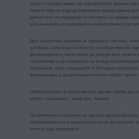
късното предоставяне на определените финансови с
Хинков това не води до ефективно изразходване дори
дейностите се определят от експерти на средно уп
изпълнението на програмите няма системен и устой
Друг съществен проблем за здравната система, койт
центрове, работещи в областта на общественото здр
финансирането, което може да доведе като начало 
перспектива и до наемането на млади високообразов
положение, през следващите 5-10 години системата
функционира и да изпълнява в пълен обхват своите 
„Инвестирането в общественото здраве трябва да се
цялото население“, заяви доц. Хинков.
Положителните промени на здравно-демографските п
заболeваемостта и смъртността могат да настъпят пр
отчитат още експертите.