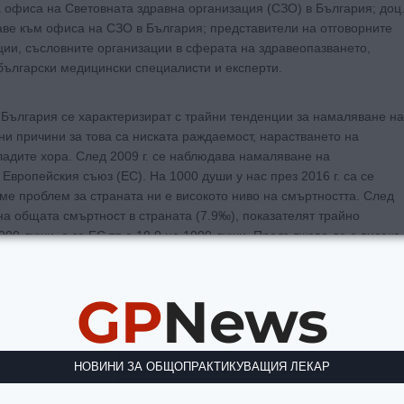
 офиса на Световната здравна организация (СЗО) в България; доц
аве към офиса на СЗО в България; представители на отговорните
ции, съсловните организации в сферата на здравеопазването,
ългарски медицински специалисти и експерти.
България се характеризират с трайни тенденции за намаляване на
ни причини за това са ниската раждаемост, нарастването на
ладите хора. След 2009 г. се наблюдава намаляване на
 Европейския съюз (ЕС). На 1000 души у нас през 2016 г. са се
еме проблем за страната ни е високото ниво на смъртността. След
 на общата смъртност в страната (7.9‰), показателят трайно
1000 души, а за ЕС тя е 10.0 на 1000 души. Продължава да е висока
нденция към снижаване с малки колебания. Въпреки това тя остава
ова са 6.5 на 1000 живородени деца у нас, а в ЕС – 3.6 на 1000
GP
News
е се увеличават през последните години, като разходите за
звънболнична помощ и медико-диагностични дейности. Според
НОВИНИ ЗА ОБЩОПРАКТИКУВАЩИЯ ЛЕКАР
тема е насочена изключително към лечебната дейност, но процесъ
ултати и липсва проследяване на пациента във всички етапи на