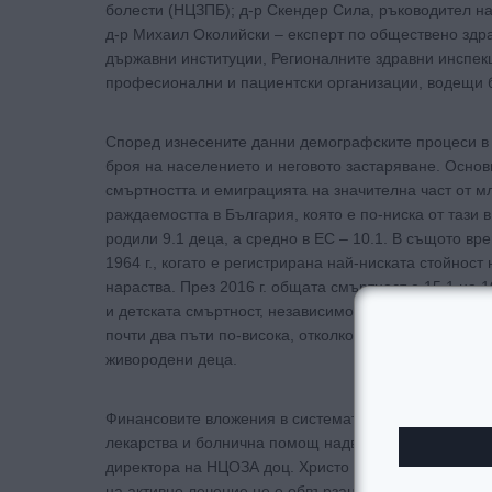
болести (НЦЗПБ); д-р Скендер Сила, ръководител на
д-р Михаил Околийски – експерт по обществено здр
държавни институции, Регионалните здравни инспек
професионални и пациентски организации, водещи б
Според изнесените данни демографските процеси в 
броя на населението и неговото застаряване. Основ
смъртността и емиграцията на значителна част от м
раждаемостта в България, която е по-ниска от тази в
родили 9.1 деца, а средно в ЕС – 10.1. В същото вр
1964 г., когато е регистрирана най-ниската стойност
нараства. През 2016 г. общата смъртност е 15.1 на 
и детската смъртност, независимо от изразената те
почти два пъти по-висока, отколкото в ЕС. В цифри т
живородени деца.
Финансовите вложения в системата на здравеопазван
лекарства и болнична помощ надвишават тези за и
директора на НЦОЗА доц. Христо Хинков цялата сис
на активно лечение не е обвързан с получените рез