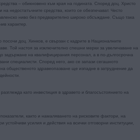
редства – обикновено към края на годината. Според доц. Христо
 на недостатъчните средства, които се обезпечават. Често
равленско ниво без предварително широко обсъждане. Също така
чив характер.
о посочи доц. Хинков, е свързан с кадрите в Националните
аве. Той настоя за изключително спешни мерки за увеличаване на
до задържане на квалифицирания персонал, а в по-дългосрочна
ани специалисти. Според него, ако се запази сегашното
 на общественото здравеопазване ще изпадне в затруднение да
дейности.
 разглежда като инвестиция в здравето и благосъстоянието на
оказатели, както и намаляването на рисковите фактори, на
и устойчиви усилия и действия на всички отговорни институции,