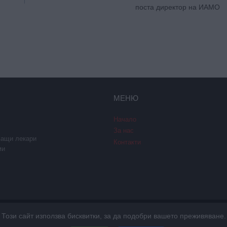
поста директор на ИАМО
МЕНЮ
Начало
За нас
ващи лекари
Контакти
ми
Този сайт използва бисквитки, за да подобри вашето преживяване.