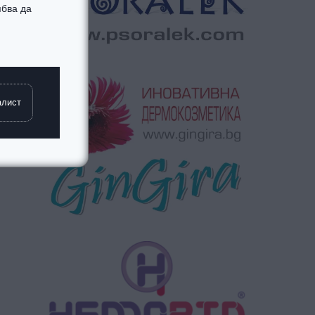
ябва да
алист