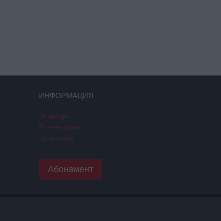
ИНФОРМАЦИЯ
За автори
Етични норми
За реклама
Абонамент
ПОЛИТИКА GDPR