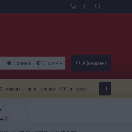
Статии
Новини
Абонамент
ия оглави класацията в ЕС по ежедневна употреба на тютюн