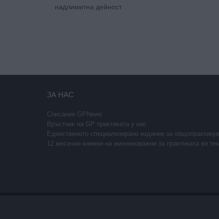
надлимитна дейност
ЗА НАС
Списание GPNews
Връстник на GP практиката у нас
Единственото специализирано издание за общопрактику
12 месечни книжки на жизненоважни за практиката ви те
Copyright © 2026 GPNews. Всички права запазени.