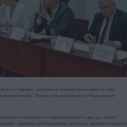
ъм 44-то Народно събрание се проведе кръгла маса на тема
предизвикателства“. Форумът бе организиран от Националния
едседател на Комисията по здравеопазването; доц. д-р Христо
арджиев – директор на Националния център по заразни и паразитн