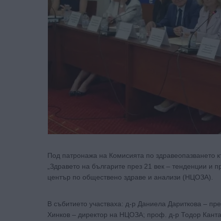
Под патронажа на Комисията по здравеопазването к
„Здравето на българите през 21 век – тенденции и 
център по обществено здраве и анализи (НЦОЗА).
В събитието участваха: д-р Даниела Дариткова – пр
Хинков – директор на НЦОЗА; проф. д-р Тодор Кант