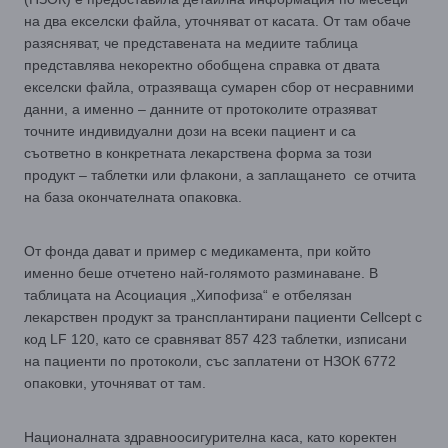
на два екселски файла, уточняват от касата. От там обаче
разясняват, че представената на медиите таблица
представлява некоректно обобщена справка от двата
екселски файла, отразяваща сумарен сбор от несравними
данни, а именно – данните от протоколите отразяват
точните индивидуални дози на всеки пациент и са
съответно в конкретната лекарствена форма за този
продукт – таблетки или флакони, а заплащането се отчита
на база окончателната опаковка.
От фонда дават и пример с медикамента, при който
именно беше отчетено най-голямото разминаване. В
таблицата на Асоциация „Хипофиза“ е отбелязан
лекарствен продукт за трансплантирани пациенти Cellcept с
код LF 120, като се сравняват 857 423 таблетки, изписани
на пациенти по протоколи, със заплатени от НЗОК 6772
опаковки, уточняват от там.
Националната здравноосигурителна каса, като коректен