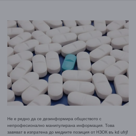
Не е редно да се дезинформира обществото с
непрофесионално манипулирана информация. Това
завяват в изпратена до медиите позиция от НЗОК въ kd ufrjf