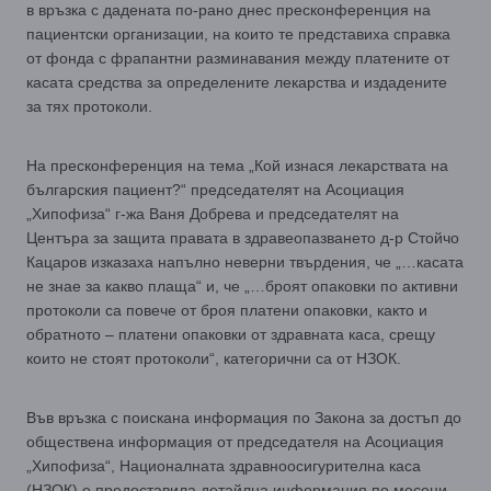
в връзка с дадената по-рано днес пресконференция на
пациентски организации, на които те представиха справка
от фонда с фрапантни разминавания между платените от
касата средства за определените лекарства и издадените
за тях протоколи.
На пресконференция на тема „Кой изнася лекарствата на
българския пациент?“ председателят на Асоциация
„Хипофиза“ г-жа Ваня Добрева и председателят на
Центъра за защита правата в здравеопазването д-р Стойчо
Кацаров изказаха напълно неверни твърдения, че „…касата
не знае за какво плаща“ и, че „…броят опаковки по активни
протоколи са повече от броя платени опаковки, както и
обратното – платени опаковки от здравната каса, срещу
които не стоят протоколи“, категорични са от НЗОК.
Във връзка с поискана информация по Закона за достъп до
обществена информация от председателя на Асоциация
„Хипофиза“, Националната здравноосигурителна каса
(НЗОК) е предоставила детайлна информация по месеци