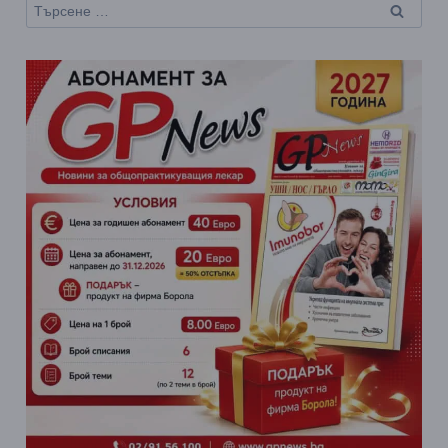
Търсене
за: