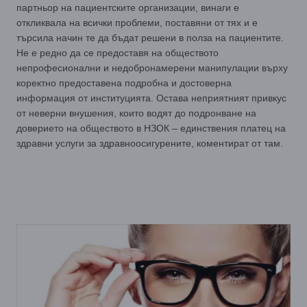
партньор на пациентските организации, винаги е
откликвала на всички проблеми, поставяни от тях и е
търсила начин те да бъдат решени в полза на пациентите.
Не е редно да се предоставя на обществото
непрофесионални и недобронамерени манипулации върху
коректно предоставена подробна и достоверна
информация от институцията. Остава неприятният привкус
от неверни внушения, които водят до подронване на
доверието на обществото в НЗОК – единствения платец на
здравни услуги за здравноосигурените, коментират от там.