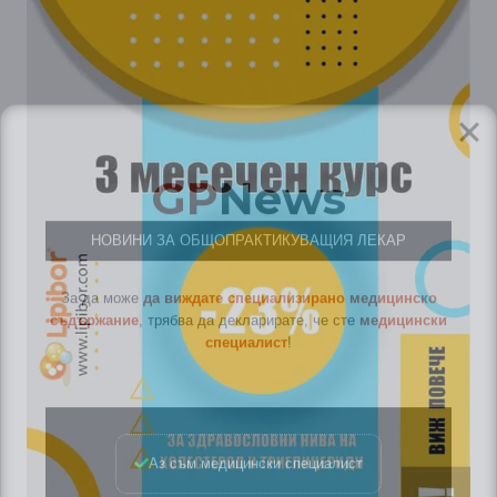
GP
News
НОВИНИ ЗА ОБЩОПРАКТИКУВАЩИЯ ЛЕКАР
За да може
да виждате специализирано медицинско
съдържание
, трябва да декларирате, че сте
медицински
специалист
!
Аз съм медицински специалист