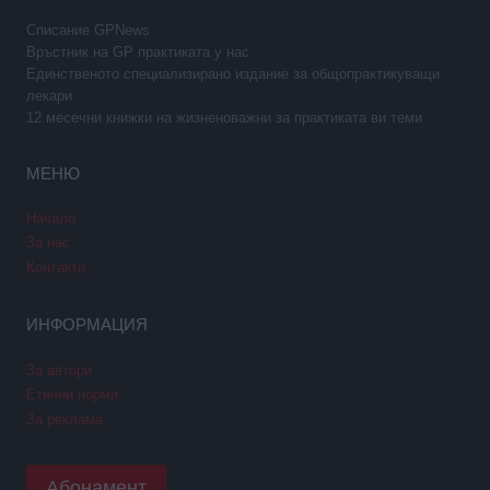
Списание GPNews
Връстник на GP практиката у нас
Единственото специализирано издание за общопрактикуващи
лекари
12 месечни книжки на жизненоважни за практиката ви теми
МЕНЮ
Начало
За нас
Контакти
ИНФОРМАЦИЯ
За автори
Етични норми
За реклама
Абонамент