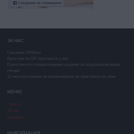
ЗА НАС
Списание GPNews
Връстник на GP практиката у нас
Единственото специализирано издание за общопрактикуващи
лекари
12 месечни книжки на жизненоважни за практиката ви теми
МЕНЮ
Начало
За нас
Контакти
ИНФОРМАЦИЯ