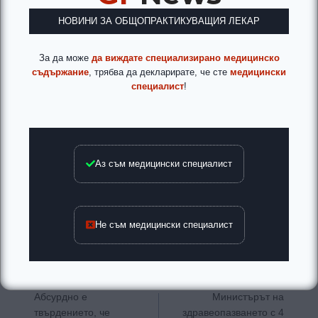
НОВИНИ ЗА ОБЩОПРАКТИКУВАЩИЯ ЛЕКАР
За да може
да виждате специализирано медицинско
съдържание
, трябва да декларирате, че сте
медицински
специалист
!
Аз съм медицински специалист
Не съм медицински специалист
Навигация
ПРЕДИШНА
СЛЕДВАЩА
Абсурдно е
Министърът на
твърдението, че
здравеопазването с 4