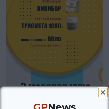
GP
News