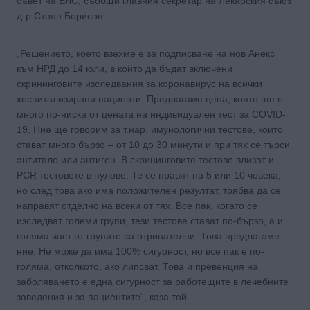
съвет на БЛС, съобщи главния секретар на Лекарския съюз
д-р Стоян Борисов.
„Решението, което взехме е за подписване на нов Анекс
към НРД до 14 юли, в който да бъдат включени
скрининговите изследвания за коронавирус на всички
хоспитализирани пациенти. Предлагаме цена, която ще е
много по-ниска от цената на индивидуален тест за COVID-
19. Ние ще говорим за т.нар. имунологични тестове, които
стават много бързо – от 10 до 30 минути и при тях се търси
антитяло или антиген. В скрининговите тестове влизат и
PCR тестовете в пулове. Те се правят на 5 или 10 човека,
но след това ако има положителен резултат, трябва да се
направят отделно на всеки от тях. Все пак, когато се
изследват големи групи, тези тестове стават по-бързо, а и
голяма част от групите са отрицателни. Това предлагаме
ние. Не може да има 100% сигурност, но все пак е по-
голяма, отколкото, ако липсват. Това и превенция на
заболяването е една сигурност за работещите в лечебните
заведения и за пациентите“, каза той.