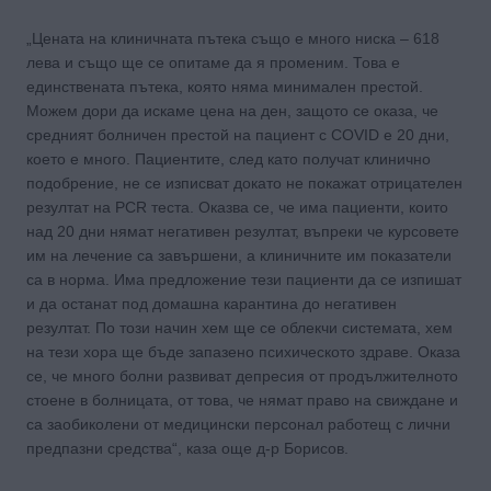
„Цената на клиничната пътека също е много ниска – 618
лева и също ще се опитаме да я променим. Това е
единствената пътека, която няма минимален престой.
Можем дори да искаме цена на ден, защото се оказа, че
средният болничен престой на пациент с COVID е 20 дни,
което е много. Пациентите, след като получат клинично
подобрение, не се изписват докато не покажат отрицателен
резултат на PCR теста. Оказва се, че има пациенти, които
над 20 дни нямат негативен резултат, въпреки че курсовете
им на лечение са завършени, а клиничните им показатели
са в норма. Има предложение тези пациенти да се изпишат
и да останат под домашна карантина до негативен
резултат. По този начин хем ще се облекчи системата, хем
на тези хора ще бъде запазено психическото здраве. Оказа
се, че много болни развиват депресия от продължителното
стоене в болницата, от това, че нямат право на свиждане и
са заобиколени от медицински персонал работещ с лични
предпазни средства“, каза още д-р Борисов.