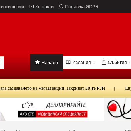
тични норми
Контакти
Политика GDPR
Издания
Събития
Начало
здаването на мегаагенции, закриват 28-те РЗИ
Евроста