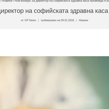
/
Новини
/
Нов конкурс за директор на софийската здравна каса провежда НЗ
 директор на софийската здравна кас
от
GP News
публикувано на
09.01.2018
Новини