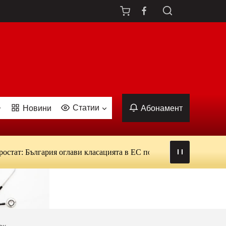
Статии
Новини
Абонамент
т: България оглави класацията в ЕС по ежедневна употреба на т