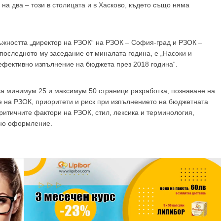
GP
News
на два – този в столицата и в Хасково, където също няма
лъжността „директор на РЗОК“ на РЗОК – София-град и РЗОК –
НОВИНИ ЗА ОБЩОПРАКТИКУВАЩИЯ ЛЕКАР
 последното му заседание от миналата година, е „Насоки и
ефективно изпълнение на бюджета през 2018 година“.
 може
да виждате специализирано медицинско съдържание
, тр
декларирате, че сте
медицински специалист
!
са минимум 25 и максимум 50 страници разработка, познаване на
е на РЗОК, приоритети и риск при изпълнението на бюджетната
ритичните фактори на РЗОК, стил, лексика и терминология,
шно оформление.
 съм медицински специалист
Не съм медицински специ