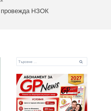
ОК
а провежда НЗОК
Търсене
за: