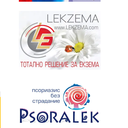
ябва да
алист