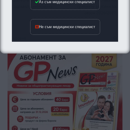
дълголетието и
EMA обяви състава на
здравата икономика
грипните ваксини за
сезон 2026/2027
Не съм медицински специалист
Търсене
за: