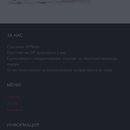
ЗА НАС
Списание GPNews
Връстник на GP практиката у нас
Единственото специализирано издание за общопрактикуващи
лекари
12 месечни книжки на жизненоважни за практиката ви теми
МЕНЮ
Начало
За нас
Контакти
ИНФОРМАЦИЯ