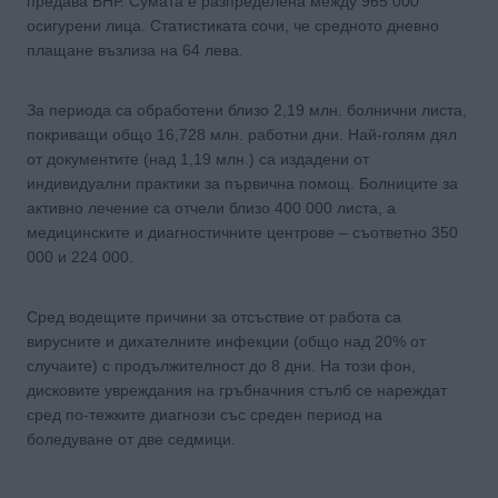
предава БНР. Сумата е разпределена между 965 000
осигурени лица. Статистиката сочи, че средното дневно
плащане възлиза на 64 лева.
За периода са обработени близо 2,19 млн. болнични листа,
покриващи общо 16,728 млн. работни дни. Най-голям дял
от документите (над 1,19 млн.) са издадени от
индивидуални практики за първична помощ. Болниците за
активно лечение са отчели близо 400 000 листа, а
медицинските и диагностичните центрове – съответно 350
000 и 224 000.
Сред водещите причини за отсъствие от работа са
вирусните и дихателните инфекции (общо над 20% от
случаите) с продължителност до 8 дни. На този фон,
дисковите увреждания на гръбначния стълб се нареждат
сред по-тежките диагнози със среден период на
боледуване от две седмици.