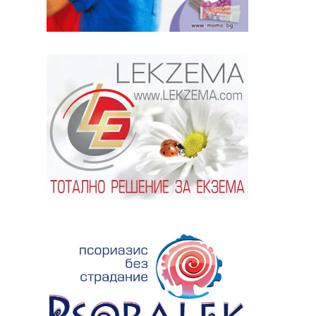
ябва да
алист