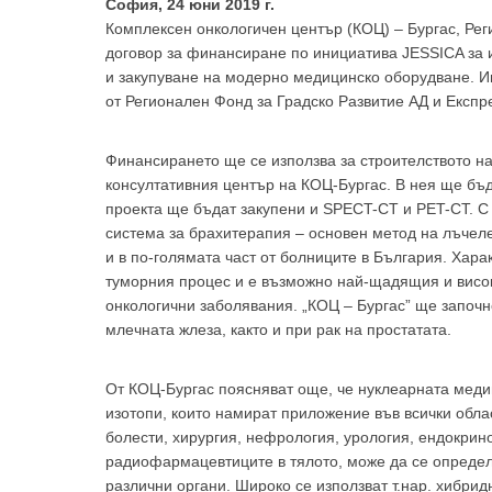
София, 24 юни 2019 г.
Комплексен онкологичен център (КОЦ) – Бургас, Рег
договор за финансиране по инициатива JESSICA за 
и закупуване на модерно медицинско оборудване. Ин
от Регионален Фонд за Градско Развитие АД и Експр
Финансирането ще се използва за строителството на
За да
консултативния център на КОЦ-Бургас. В нея ще бъ
проекта ще бъдат закупени и SPECT-CT и PET-CT. С
система за брахитерапия – основен метод на лъчеле
и в по-голямата част от болниците в България. Характ
туморния процес и е възможно най-щадящия и висок
онкологични заболявания. „КОЦ – Бургас” ще започн
Аз
млечната жлеза, както и при рак на простатата.
От КОЦ-Бургас поясняват още, че нуклеарната медиц
изотопи, които намират приложение във всички обла
болести, хирургия, нефрология, урология, ендокрин
радиофармацевтиците в тялото, може да се определ
различни органи. Широко се използват т.нар. хибр