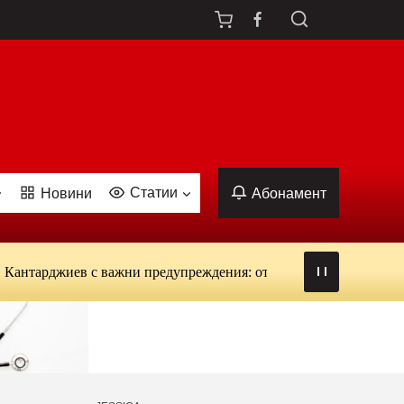
Статии
Новини
Абонамент
джиев с важни предупреждения: от вируси и ухапвания от комар