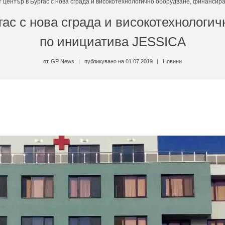
 център в Бургас с нова сграда и високотехнологично оборудване, финансир
гас с нова сграда и високотехнологи
по инициатива JESSICA
от
GP News
публикувано на
01.07.2019
Новини