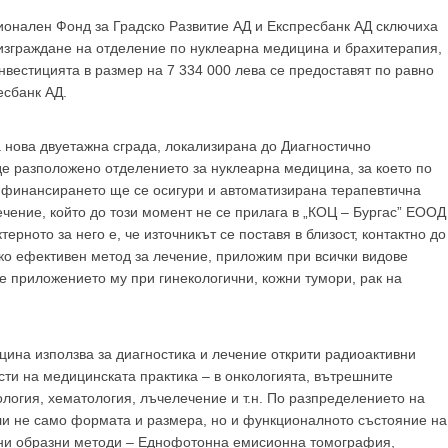
GP
News
ионален Фонд за Градско Развитие АД и Експресбанк АД сключиха
изграждане на отделение по нуклеарна медицина и брахитерапия,
вестицията в размер на 7 334 000 лева се предоставят по равно
есбанк АД.
НОВИНИ ЗА ОБЩОПРАКТИКУВАЩИЯ ЛЕКАР
 нова двуетажна сграда, локализирана до Диагностично
 може
да виждате специализирано медицинско съдържание
, тр
де разположено отделението за нуклеарна медицина, за което по
декларирате, че сте
медицински специалист
!
 финансирането ще се осигури и автоматизирана терапевтична
чение, който до този момент не се прилага в „КОЦ – Бургас” ЕООД
ерното за него е, че източникът се поставя в близост, контактно до
о ефективен метод за лечение, приложим при всички видове
е приложението му при гинекологични, кожни тумори, рак на
 съм медицински специалист
Не съм медицински специ
ина използва за диагностика и лечение открити радиоактивни
сти на медицинската практика – в онкологията, вътрешните
ология, хематология, лъчелечение и т.н. По разпределението на
и не само формата и размера, но и функционалното състояние на
идни образни методи – Еднофотонна емисионна томография,