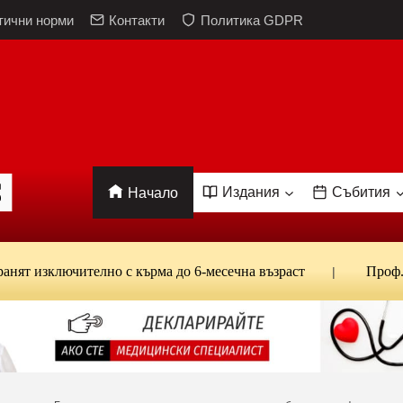
тични норми
Контакти
Политика GDPR
Издания
Събития
Начало
ключително с кърма до 6-месечна възраст
Проф. Кантар