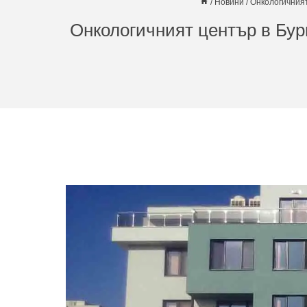
/
Новини
/
Онкологичният
Онкологичният център в Бур