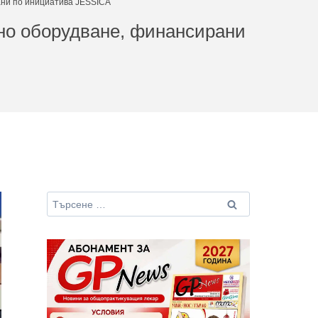
ани по инициатива JESSICA
чно оборудване, финансирани
Търсене
за: