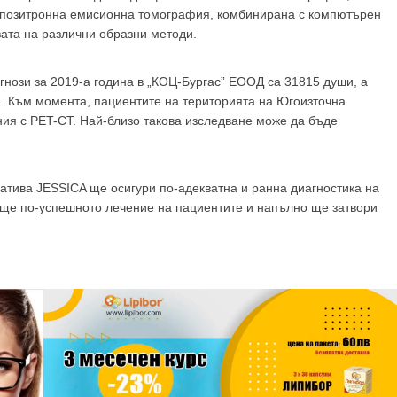
 позитронна емисионна томография, комбинирана с компютърен
вата на различни образни методи.
нози за 2019-а година в „КОЦ-Бургас” ЕООД са 31815 души, а
и. Към момента, пациентите на територията на Югоизточна
ия с PET-СТ. Най-близо такова изследване може да бъде
тива JESSICA ще осигури по-адекватна и ранна диагностика на
 още по-успешното лечение на пациентите и напълно ще затвори