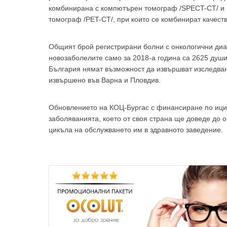
комбинирана с компютърен томограф /SPECT-CT/ и
томограф /PET-CT/, при които се комбинират качест
Общият брой регистрирани болни с онкологични диаг
новозаболелите само за 2018-а година са 2625 душ
България нямат възможност да извършват изследван
извършено във Варна и Пловдив.
Обновлението на КОЦ-Бургас с финансиране по ициа
заболяванията, което от своя страна ще доведе до
цикъла на обслужването им в здравното заведение.