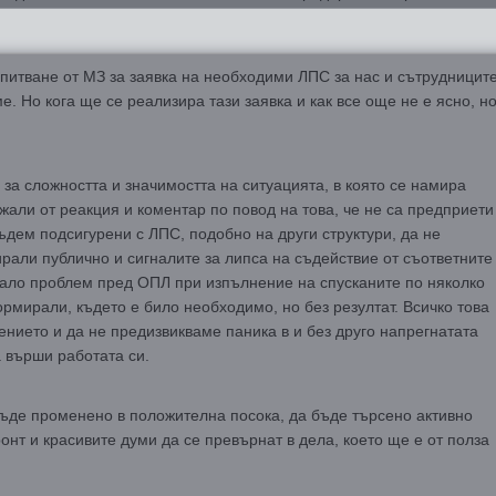
апитване от МЗ за заявка на необходими ЛПС за нас и сътрудницит
е. Но кога ще се реализира тази заявка и как все още не е ясно, н
за сложността и значимостта на ситуацията, в която се намира
али от реакция и коментар по повод на това, че не са предприети
ъдем подсигурени с ЛПС, подобно на други структури, да не
али публично и сигналите за липса на съдействие от съответните
имало проблем пред ОПЛ при изпълнение на спусканите по няколко
ормирали, където е било необходимо, но без резултат. Всичко това
нието и да не предизвикваме паника в и без друго напрегнатата
а върши работата си.
бъде променено в положителна посока, да бъде търсено активно
нт и красивите думи да се превърнат в дела, което ще е от полза