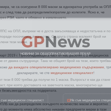
рмира, че са осигурени 8 000 маски за еднократна употреба за ОПЛ
с и след това да разпределим/изпратим до колегите. Ясно е, че
рез РЗИ, както е обявено в изявлението.
GP
News
 ЛПС на ОПЛ, въпреки че е доста закъсняваща и недостатъчна и по
оради посочените ѝ качества. От друга страна малкият брой ни
лени тези маски.
НОВИНИ ЗА ОБЩОПРАКТИКУВАЩИЯ ЛЕКАР
март 2019 г. Преобладаващата част от нас работят с 1 медицинска
че от двама сътрудници. Така че общият брой на тези, които трябва
 може
да виждате специализирано медицинско съдържание
, тр
декларирате, че сте
медицински специалист
!
т тези 8 000 трябва да получи по 1 маска. Въпросът е как да стане
ст, при която доставката на заветната маска, многократно ще
я безвъзмездността на подкрепата.
 съм медицински специалист
Не съм медицински специ
ПЛБ как да разпределим оскъдното количество маски и вероятно
оито до момента няма абсолютно никакви предприети мерки в тази