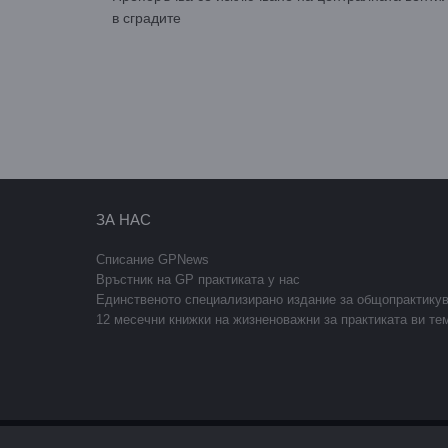
в сградите
ЗА НАС
Списание GPNews
Връстник на GP практиката у нас
Единственото специализирано издание за общопрактику
12 месечни книжки на жизненоважни за практиката ви те