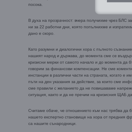
посока.
В духа на прозрачност: вчера получихме чрез БЛС з
ни за 22 работни дни, която попълнихме и изпратихм
дано е скоро.
Като разумни и диалогични хора с пълното съзнание 
нашият народ и държава, до момента сме се въздърж
кризисни мерки от самото начало и до момента да б
говорим за финансови компенсации. Не сме коментир
инстанции в различни части на страната, когато е 
пъти на ден указания за действие, за които сме инф
сме правили с желанието да не повишаваме напреже
ситуация, както и да не пречим на кризисния ЩАБ д
Считаме обаче, че отношението към нас трябва да 
нашето експертно становище на хора от предния фро
са нашите сънародници.