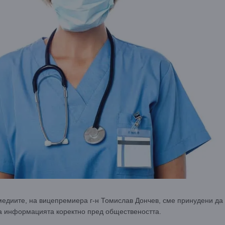
медиите, на вицепремиера г-н Томислав Дончев, сме принудени да
а информацията коректно пред обществеността.