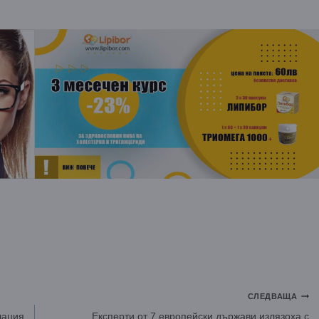
СЛЕДВАЩА
лация
Експерти от 7 европейски държави излязоха с