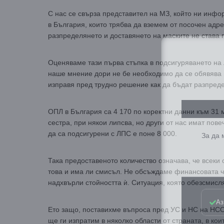
С нас се свърза представител на МЗ, който ни инфо
в България, които трябва да вземем от посочен адре
разпределянето и доставянето на маските не става п
Оценяваме тази първа стъпка в подсигуряването на
наше мнение дори не бе необходимо да се обявява п
изправя пред трудно решение как да бъдат разпреде
ОПЛ в България са 4 170 по коректни данни към 31 
сестра, при някои липсва, но други от нас имат пове
За да
да са подсигурени с ЛПС е поне 8 000.
Така предоставеното количество означава, че всеки о
това и има ли смисъл. Не обсъждаме финансовата ча
надхвърли стойността ѝ. Ситуация, която обезсмисл
Аз
Ето защо, поставихме въпроса пред УС и НС на НСО
ще ги изпратим в няколко области от страната, в к