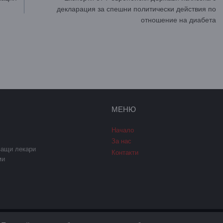
декларация за спешни политически действия по
отношение на диабета
МЕНЮ
Начало
За нас
ващи лекари
Контакти
ми