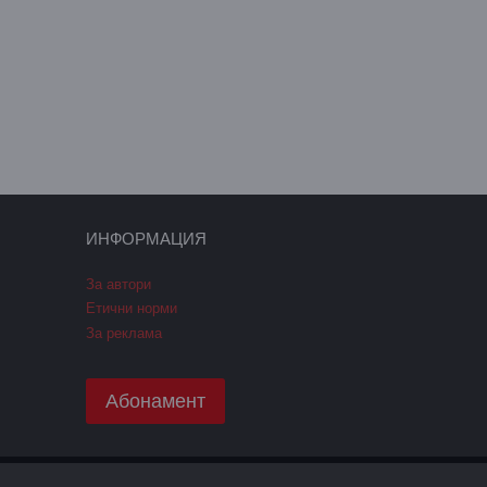
ИНФОРМАЦИЯ
За автори
Етични норми
За реклама
Абонамент