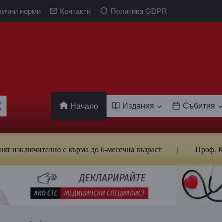
тични норми
Контакти
Политика GDPR
Издания
Събития
Начало
ючително с кърма до 6-месечна възраст
Проф. Кантард