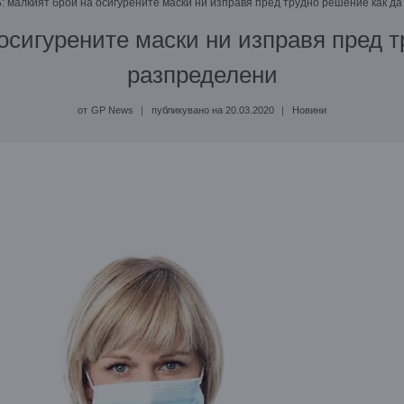
 малкият брой на осигурените маски ни изправя пред трудно решение как д
сигурените маски ни изправя пред т
разпределени
от
GP News
публикувано на
20.03.2020
Новини