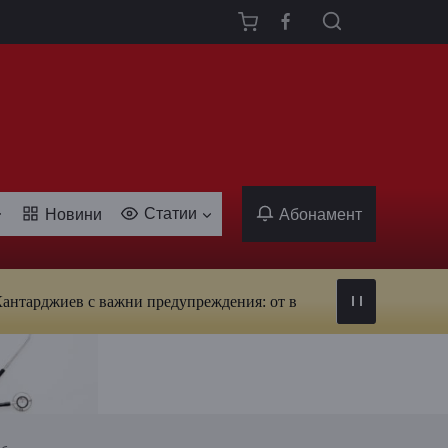
Статии
Новини
Абонамент
жиев с важни предупреждения: от вируси и ухапвания от комари 