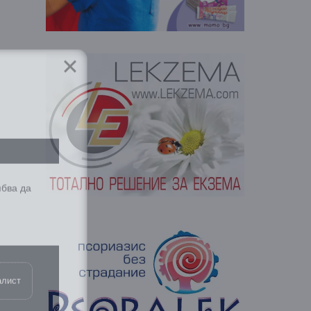
ябва да
алист