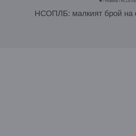
/
Новини
/
НСОПЛБ:
НСОПЛБ: малкият брой на о