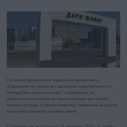
По повод Европейската седмица на донорството,
„Сдружение на пациенти с дихателна недостатъчност и
белодробна трансплантация“ с подкрепата на
Изпълнителна агенция по трансплантация ще открият
първата по рода си чешма-паметник, посветена на хората,
които чрез донорство спасяват живот.
Събитието ще се състои на 18 октомври 2018 г. от 14:00 ч.