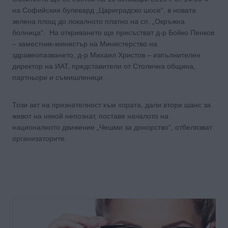
на Софийския булевард „Цариградско шосе“, в новата
зелена площ до локалното платно на сп. „Окръжна
болница“. На откриването ще присъстват д-р Бойко Пенков
– заместник-министър на Министерство на
здравеопазването, д-р Михаил Христов – изпълнителен
директор на ИАТ, представители от Столична община,
партньори и съмишленици.
Този акт на признателност към хората, дали втори шанс за
живот на някой непознат, поставя началото на
националното движение „Чешми за донорство“, отбелязват
организаторите.