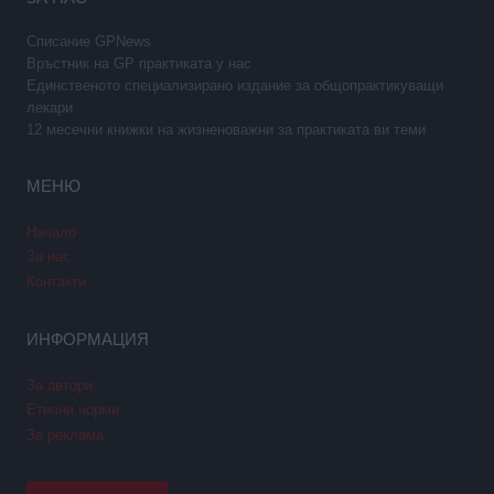
Списание GPNews
Връстник на GP практиката у нас
Единственото специализирано издание за общопрактикуващи
лекари
12 месечни книжки на жизненоважни за практиката ви теми
МЕНЮ
Начало
За нас
Контакти
ИНФОРМАЦИЯ
За автори
Етични норми
За реклама