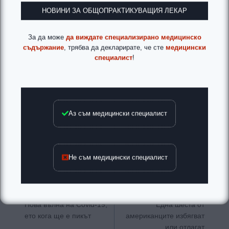
НОВИНИ ЗА ОБЩОПРАКТИКУВАЩИЯ ЛЕКАР
За да може
да виждате специализирано медицинско
съдържание
, трябва да декларирате, че сте
медицински
специалист
!
Аз съм медицински специалист
Не съм медицински специалист
Навигация
ПРЕДИШНА
СЛЕДВАЩА
Нова вълна на Covid-19,
Една шеста от
ето кога ще е пикът
американците избягват
или отлагат