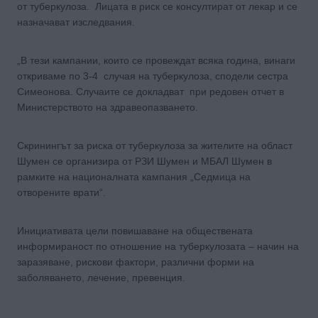
от туберкулоза. Лицата в риск се консултират от лекар и се
назначават изследвания.
„В тези кампании, които се провеждат всяка година, винаги
откриваме по 3-4 случая на туберкулоза, сподели сестра
Симеонова. Случаите се докладват при редовен отчет в
Министерството на здравеопазването.
Скринингът за риска от туберкулоза за жителите на област
Шумен се организира от РЗИ Шумен и МБАЛ Шумен в
рамките на националната кампания „Седмица на
отворените врати“.
Инициативата цели повишаване на обществената
информираност по отношение на туберкулозата – начин на
заразяване, рискови фактори, различни форми на
заболяването, лечение, превенция.