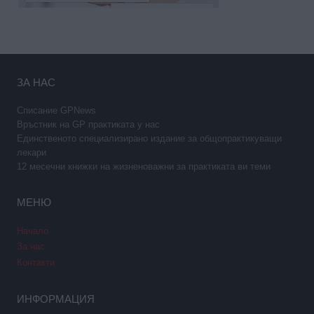
ЗА НАС
Списание GPNews
Връстник на GP практиката у нас
Единственото специализирано издание за общопрактикуващи
лекари
12 месечни книжки на жизненоважни за практиката ви теми
МЕНЮ
Начало
За нас
Контакти
ИНФОРМАЦИЯ