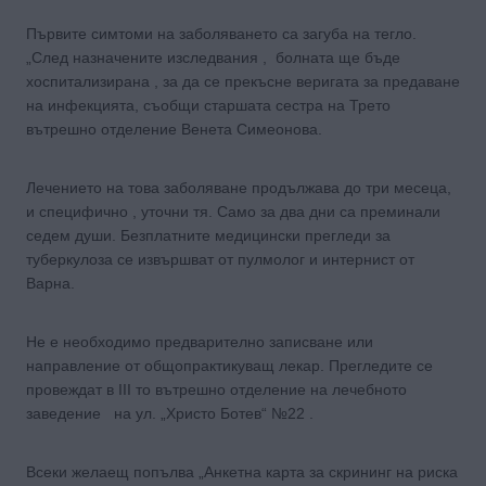
Първите симтоми на заболяването са загуба на тегло.
„След назначените изследвания , болната ще бъде
хоспитализирана , за да се прекъсне веригата за предаване
на инфекцията, съобщи старшата сестра на Трето
вътрешно отделение Венета Симеонова.
Лечението на това заболяване продължава до три месеца,
и специфично , уточни тя. Само за два дни са преминали
седем души. Безплатните медицински прегледи за
туберкулоза се извършват от пулмолог и интернист от
Варна.
Не е необходимо предварително записване или
направление от общопрактикуващ лекар. Прегледите се
провеждат в III то вътрешно отделение на лечебното
заведение на ул. „Христо Ботев“ №22 .
Всеки желаещ попълва „Анкетна карта за скрининг на риска