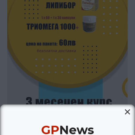
GP
News