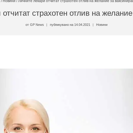
/
Новини
/
Личните лекари отчитат страхотен отлив на желание за ваксинира
 отчитат страхотен отлив на желание
от
GP News
публикувано на
14.04.2021
Новини