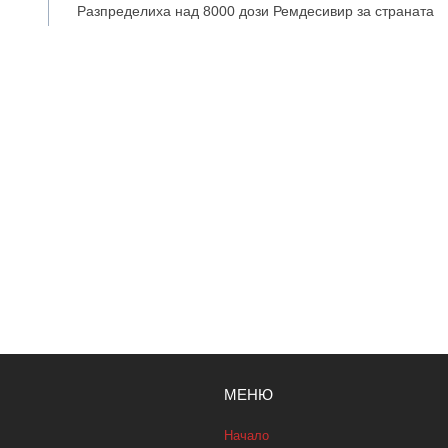
Разпределиха над 8000 дози Ремдесивир за страната
МЕНЮ
Начало