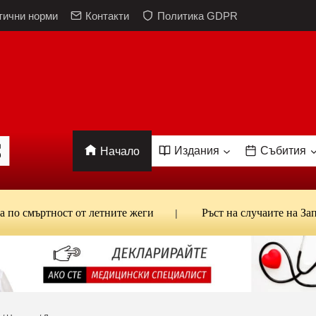
тични норми
Контакти
Политика GDPR
Издания
Събития
Начало
мъртност от летните жеги
Ръст на случаите на Западнон