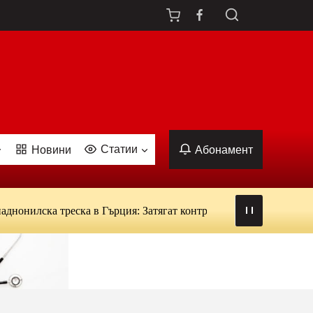
Статии
Новини
Абонамент
илска треска в Гърция: Затягат контрола над кръводаряването