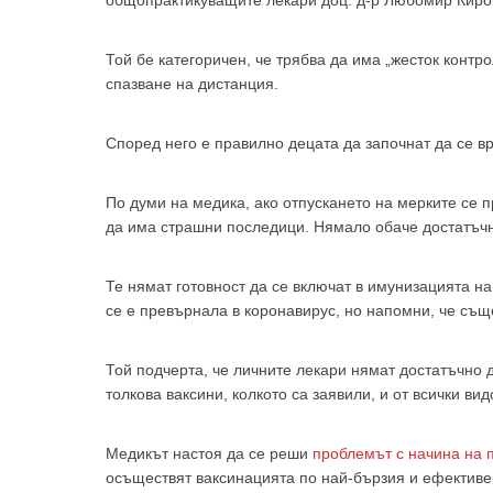
общопрактикуващите лекари доц. д-р Любомир Киро
Той бе категоричен, че трябва да има „жесток конт
спазване на дистанция.
За да
Според него е правилно децата да започнат да се в
По думи на медика, ако отпускането на мерките се 
да има страшни последици. Нямало обаче достатъч
Аз
Те нямат готовност да се включат в имунизацията н
се е превърнала в коронавирус, но напомни, че съще
Той подчерта, че личните лекари нямат достатъчно 
толкова ваксини, колкото са заявили, и от всички вид
Медикът настоя да се реши
проблемът с начина на 
осъществят ваксинацията по най-бързия и ефективе