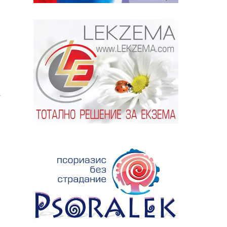
ябва да
а
алист