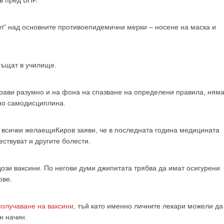
GP
News
в пред БНР.
рол“ над основните противоепидемични мерки – носене на маска и
НОВИНИ ЗА ОБЩОПРАКТИКУВАЩИЯ ЛЕКАР
 може
да виждате специализирано медицинско съдържание
, тр
ръщат в училище.
декларирате, че сте
медицински специалист
!
прави разумно и на фона на спазване на определени правила, ням
но самодисциплина.
 съм медицински специалист
Не съм медицински специ
а всички желаещиКиров заяви, че в последната година медицината
ствуват и другите болести.
дози ваксини. По негови думи джипитата трябва да имат осигурени
ове.
получаване на ваксини
, тъй като именно личните лекари можели да
н начин.