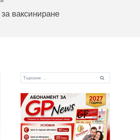
не
 за ваксиниране
Търсене
за: