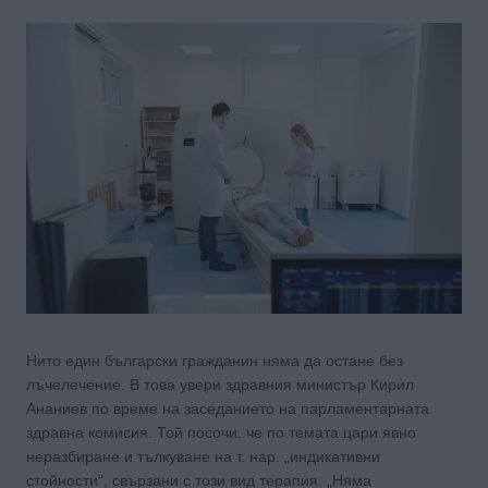
Нито един български гражданин няма да остане без
лъчелечение. В това увери здравния министър Кирил
Ананиев по време на заседанието на парламентарната
здравна комисия. Той посочи, че по темата цари явно
неразбиране и тълкуване на т. нар. „индикативни
стойности“, свързани с този вид терапия. „Няма