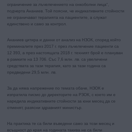
ограничение за лъчелечението на онкоболни лица“,
подчерта Ананиев. Той поясни, че индикативните стойности
не ограничават терапията на пациентите, а служат
единствено и само за контрол.
Ананиев цитира и данни от анализ на НЗОК, според който
преминалите през 2017 г. през лъчелечение пациенти са
12 393, а през настоящата 2018 г. техният брой е плануван
в рамките на 13 706. Със 7,6 млн. лв. са увеличени
средствата за тази терапия, като за тази година са
предвидени 29,5 млн. лв.
За да няма напрежение по темата обаче, НЗОК е
изпратила писмо до директорите на РЗОК, с което им е
наредила индикативните стойности за юни месец да се
отменят, разясни здравният министър.
На практика те са били въведени само за този месец и
всъщност до края на годината такива не са били