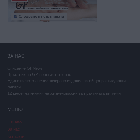
ЗА НАС
Списание GPNews
Връстник на GP практиката у нас
Единственото специализирано издание за общопрактикуващи
лекари
12 месечни книжки на жизненоважни за практиката ви теми
МЕНЮ
Начало
За нас
Контакти