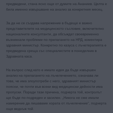
предвидени, стана ясно още от думите на Ананиев. Целта е
била именно извършване на анализ за конкретния месец.
За да не се създава напрежение в бъдеще е важно
представителите на медицинското съсловие, включително
националните консултанти, да обсъждат своевременно
възникнали проблеми по прилагането на НРД, коментира
здравния министър. Конкретно по казуса с лъчетерапията е
предвидена среща със специалистите в понеделник в
Здравната каса.
На въпрос след като е имало идея да бъде извършен
анализ на прилагането на лъчелечението, означава ли
това, че има злоупотреби с него, здравният министър
поясни, че почти във всеки вид медицински дейности има
пропуски. Поради тази причина, подчерта той, контролът
ще бъде по-подреден и засилен. „Никога не сме имали
намерение да лишаваме хората от лъчелечение“, подчерта
още веднъж той.