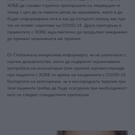
ХОББ да спазват стриктно препоръките на лекуващия ги
лекар с цел да се намали риска за заразяване, както и да
бъдат информирани кога и как да потърсят помощ ако при
тях се появят симптоми на COVID-19. Друга препоръка е
пациентите с ХОББ задължително да продължат ежедневно
да приемат назначената им терапия.
От Глобалната инициатива информират, че не разполагат с
научни доказателства, които да подкрепят ограничаване
употребата на инхалаторни (или орални) кортикостероиди
при пациенти с ХОББ по време на пандемията с COVID-19.
Експертите са категорични, че и кислородната терапия при
тези пациенти трябва да бъде осигурена при необходимост
като се следват стандартните препоръки.