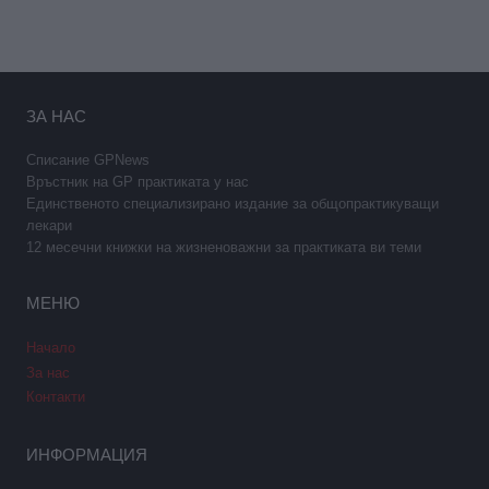
ЗА НАС
Списание GPNews
Връстник на GP практиката у нас
Единственото специализирано издание за общопрактикуващи
лекари
12 месечни книжки на жизненоважни за практиката ви теми
МЕНЮ
Начало
За нас
Контакти
ИНФОРМАЦИЯ