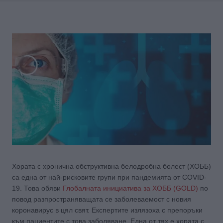
Хората с хронична обструктивна белодробна болест (ХОББ)
са една от най-рисковите групи при пандемията от COVID-
19. Това обяви
Глобалната инициатива за ХОББ (GOLD)
по
повод разпространяващата се заболеваемост с новия
коронавирус в цял свят. Експертите излязоха с препоръки
към пациентите с това заболяване. Една от тях е хората с