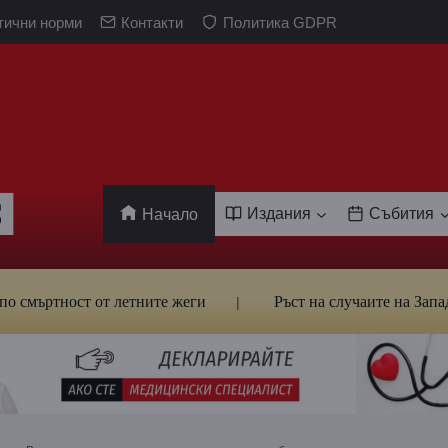
тични норми
Контакти
Политика GDPR
Издания
Събития
Начало
тност от летните жеги
Ръст на случаите на Западнонилс