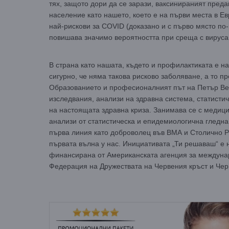
тях, защото дори да се зарази, ваксинираният преда
население като нашето, което е на първи места в Е
най-рискови за COVID (доказано и с първо място по-
повишава значимо вероятността при среща с вируса
В страна като нашата, където и профилактиката е на 
сигурно, че няма такова рисково заболяване, а то п
Образованието и професионалният път на Петър Вел
изследвания, анализи на здравна система, статисти
на настоящата здравна криза. Занимава се с медици
анализи от статистическа и епидемиологична гледна 
първа линия като доброволец във ВМА и Столично Р
първата вълна у нас. Инициативата „Ти решаваш“ е н
финансирана от Американската агенция за междуна
Федерация на Дружествата на Червения кръст и Че