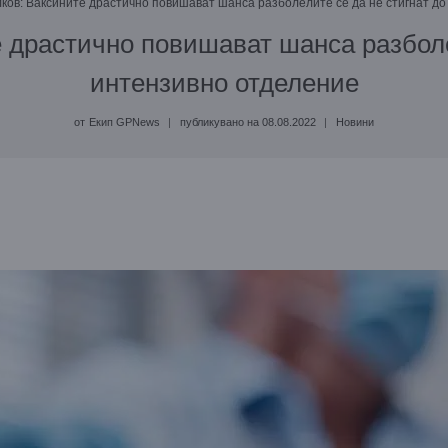
ков: Ваксините драстично повишават шанса разболелите се да не стигнат д
 драстично повишават шанса разболе
интензивно отделение
от
Екип GPNews
публикувано на
08.08.2022
Новини