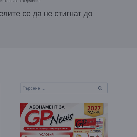
о интензивно отделение
лите се да не стигнат до
Търсене
за: