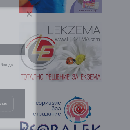
ябва да
алист