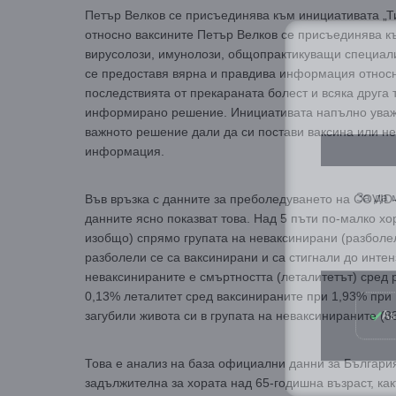
Петър Велков се присъединява към инициативата „
относно ваксините Петър Велков се присъединява к
вирусолози, имунолози, общопрактикуващи специали
се предоставя вярна и правдива информация относн
последствията от прекараната болест и всяка друга 
информирано решение. Инициативата напълно уважа
важното решение дали да си постави ваксина или не
информация.
За да
Във връзка с данните за преболедуването на COVID-
данните ясно показват това. Над 5 пъти по-малко хо
изобщо) спрямо групата на неваксинирани (разболели
разболели се сa ваксинирани и са стигнали до интен
неваксинираните е смъртността (леталитетът) сред
Аз
0,13% леталитет сред ваксинираните при 1,93% при 
загубили живота си в групата на неваксинираните (8
Това е анализ на база официални данни за България
задължителна за хората над 65-годишна възраст, какт