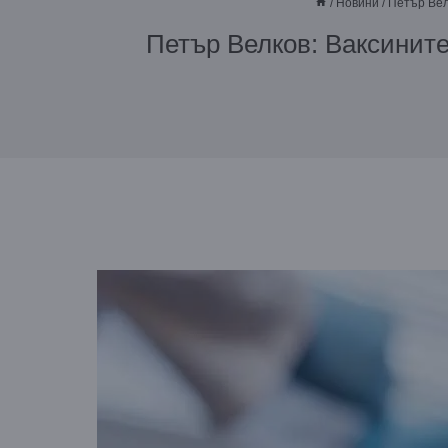
/
Новини
/
Петър Вел
Петър Велков: Ваксините