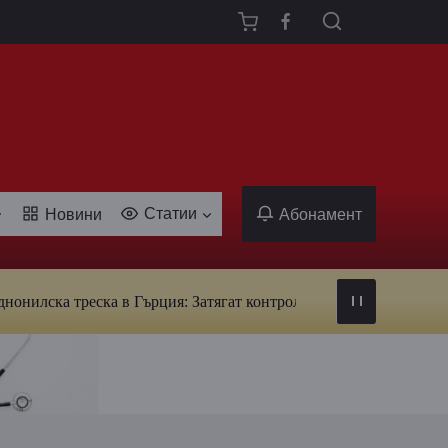
Статии
Новини
Абонамент
ка треска в Гърция: Затягат контрола над кръводаряването