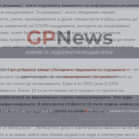
Ти решаваш“, която подпомага взимането на информирано решение
ъм инициативата „Ти решаваш“, която обединява лекари,
GP
News
сти, учени, преподаватели и други специалисти в общо усилие да
о развитието на COVID-пандемията, методите за предпазване,
тема, която би помогнала на всеки eдин да вземе истински
ва правото на всеки човек сам да се информира и сам да вземе
НОВИНИ ЗА ОБЩОПРАКТИКУВАЩИЯ ЛЕКАР
, като единствено ще предоставя надеждна, проверена и научна
 може
да виждате специализирано медицинско съдържание
, тр
декларирате, че сте
медицински специалист
!
19, Петър Велков заяви: „Ползите от ваксините са огромни и
ра като процент от групата на ваксинираните (от разболелите се
 се) стигат до интензивното. Едва 4 от 2991 (или 0,13%)
зивното. Близо 10 пъти по-малко като процент от групата на
 разболелите се ваксинирани спрямо неваксинираните. Или едва
 съм медицински специалист
Не съм медицински специ
неваксинираните. В абсолютни стойности 15 пъти повече човека са
8 починали) при едва 6 в групата на неваксинираните.
 от месец юли.“ „Четвъртата доза е изключително важна и може би
о и за всеки, който има близки възрастни хора и контактува често с