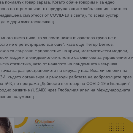
ва по-малък товар зараза. Когато обаче говорим и за едно
вропа по огромна част от придружаващите заболявания, които са
надвишена смъртност от COVID-19 в света), то всеки бустер
 да е дори животоспасяващ.
много ниско ниво, то за почти никоя възрастова група не е
росто не е регистрирано все още“, каза още Петър Велков.
ков са свързани с управление на кризи, математически модели,
чески модели и епидемиология, които са ключови за управлението 
нска статистика, като от началото на пандемията извършва
точка за разпространението на вируса у нас. Има личен опит на
ЗИ, където организира и ръководи работата на доброволците през
а БЧК, по програма „Дейности в отговор на COVID-19 в България”,
родно развитие (USAID) чрез Глобалния апел на Международната
рвения полумесец.