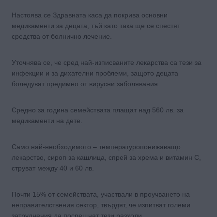
Настоява се Здравната каса да покрива основни
медикаменти за децата, тъй като така ще се спестят
средства от болнично лечение.
Уточнява се, че сред най-изписваните лекарства са тези за
инфекции и за дихателни проблеми, защото децата
боледуват предимно от вирусни заболявания.
Средно за година семействата плащат над 560 лв. за
медикаменти на дете.
Само най-необходимото – температуропонижаващо
лекарство, сироп за кашлица, спрей за хрема и витамин C,
струват между 40 и 60 лв.
Почти 15% от семействата, участвали в проучването на
неправителствения сектор, твърдят, че изпитват големи
затруднения да посрещнат тези разходи.