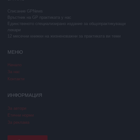
Списание GPNews
Връстник на GP практиката у нас
Единственото специализирано издание за общопрактикуващи
лекари
12 месечни книжки на жизненоважни за практиката ви теми
МЕНЮ
Начало
За нас
Контакти
ИНФОРМАЦИЯ
За автори
Етични норми
За реклама