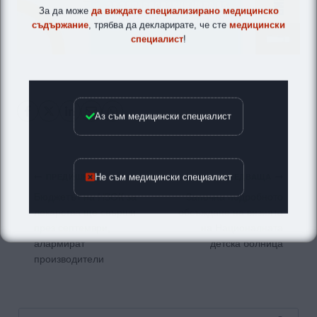
За да може
да виждате специализирано медицинско
съдържание
, трябва да декларирате, че сте
медицински
специалист
!
Аз съм медицински специалист
Навигация
Не съм медицински специалист
ПРЕДИШНА
СЛЕДВАЩА
Бюджетът на НЗОК за
Започна подробното
лекарства ще свърши
обсъждане на визията
през септември,
на Националната
алармират
детска болница
производители
Търсене