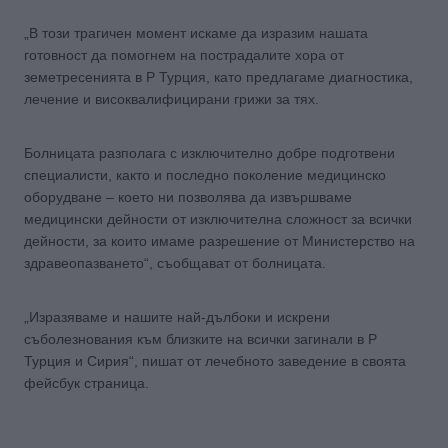
„В този трагичен момент искаме да изразим нашата
готовност да помогнем на пострадалите хора от
земетресенията в Р Турция, като предлагаме диагностика,
лечение и високвалифицирани грижи за тях.
Болницата разполага с изключително добре подготвени
специалисти, както и последно поколение медицинско
оборудване – което ни позволява да извършваме
медицински дейности от изключителна сложност за всички
дейности, за които имаме разрешение от Министерство на
здравеопазването“, съобщават от болницата.
„Изразяваме и нашите най-дълбоки и искрени
съболезнования към близките на всички загинали в Р
Турция и Сирия“, пишат от лечебното заведение в своята
фейсбук страница.