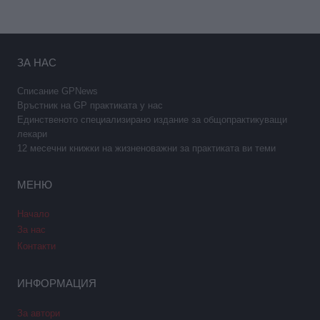
ЗА НАС
Списание GPNews
Връстник на GP практиката у нас
Единственото специализирано издание за общопрактикуващи
лекари
12 месечни книжки на жизненоважни за практиката ви теми
МЕНЮ
Начало
За нас
Контакти
ИНФОРМАЦИЯ
За автори