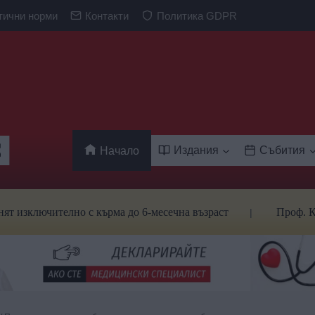
тични норми
Контакти
Политика GDPR
Издания
Събития
Начало
чително с кърма до 6-месечна възраст
Проф. Кантарджи