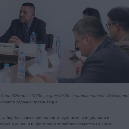
ила 50% през 1990г., а през 2015г. е нарастнала до 78% споре
овната здравна организация
за борба с рака национални консултанти, специалисти и
ктуални данни и информация за заболеваемостта от рак в