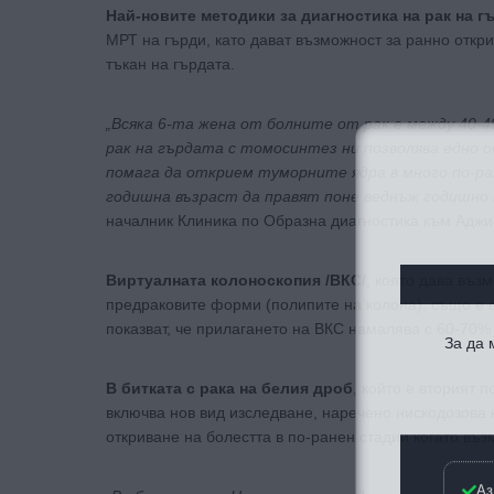
Най-новите методики за диагностика на рак на г
МРТ на гърди, като дават възможност за ранно откр
тъкан на гърдата.
„Всяка 6-та жена от болните от рак е между 40-
рак на гърдата с томосинтез ни позволява едно об
помага да открием туморните ядра в много по-ра
годишна възраст да правят поне веднъж годишно 
началник Клиника по Образна диагностика към Аджи
Виртуалната колоноскопия /ВКС/
, която дава възм
предраковите форми (полипите на колона), също е е
За да
показват, че прилагането на ВКС намалява с 60-70% 
В битката с рака на белия дроб
, който е вторият 
включва нов вид изследване, наречено нискодозова
откриване на болестта в по-ранен стадии когато въз
Аз