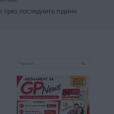
ните години
е през последните години
Търсене
за: