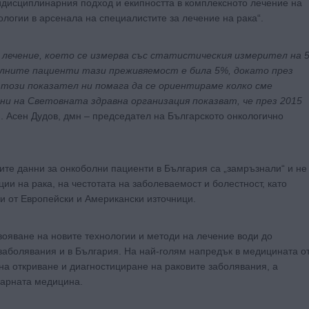
идисциплинарния подход и екипността в комплексното лечение на
ологии в арсенала на специалистите за лечение на рака“.
лечение, което се измерва със статистическия измерител на 
олните пациенти тази преживяемост е била 5%, докато през
о този показател ни помага да се ориентираме колко сме
ни на Световната здравна организация показват, че през 2015
ф. Асен Дудов, дмн – председател на Българското онкологично
те данни за онкоболни пациенти в България са „замръзнали“ и не
ии на рака, на честотата на заболеваемост и болестност, като
ни от Европейски и Американски източници.
ояване на новите технологии и методи на лечение води до
заболявания и в България. На най-голям напредък в медицината о
 на откриване и диагностициране на раковите заболявания, а
еарната медицина.