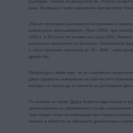
България. Темата на дискусията бе „Ролята на мулт
рака. Иновации и нови измерения при високите техн
„Ракът претърпя изключителна промяна в своето 
годишната преживяемост. През 1900г. при онкоб
1990 г. е 10 пъти по-голяма или цели 50%. Именн
успешни в лечението на болните. Последните дан
г. този процент нараства до 78 – 80%.“
, каза про
дружество.
Професорът заяви още, че за съжаление национални
дават адекватно измерване на най-честите локализац
нерядко се налага да се разчита на достоверни дан
По мнение на проф. Дудов бързото адаптиране и усв
увеличаването на преживяемостта при онкологични 
тази гледна точка се наблюдава при първата стъпка
именно в областта на образната диагностика и нукл