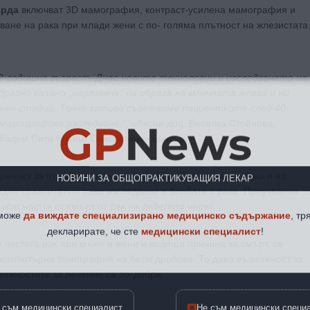
ърда
включват 3D мамография, контраст-усилена мамография и
иване на рака при млади жени с по- голяма плътност на жлезистата
49-годишна възраст. Днес новите технологии и изследването на
разно казано „нарязване“ на образа на млечната жлеза и ни
нен стадий. Точно затова съветваме пациентките след 40-
GP
News
мамографско изследване.“,
обясни доц. Веселка Стойнова,
бадем Сити Клиник Онкологичен център.
НОВИНИ ЗА ОБЩОПРАКТИКУВАЩИЯ ЛЕКАР
ожност за откриване на рак както на дебелото черво, така и на
дно сравнително ново изследване в борбата с рака. Проучвания
 може
да виждате специализирано медицинско съдържание
, тр
опасността от смърт от рак на дебелото черво.
декларирате, че сте
медицински специалист
!
по честота рак при мъже и жени и водеща причина за смърт, се
 компютърна томография на бели дробове. То дава възможност за
можностите за лечение са по-добри.
 съм медицински специалист
Не съм медицински специ