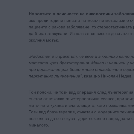
Новостите в лечението на онкологични заболяв
ако преди години появата на мозъчни метастази е с
пациенти с ракови заболяване, то стереотактичната
да бъдат атакувани. Използват се високи дози лъчет
околния мозък.
„Радостен е и фактът, че вече и в клиники като 
матката чрез брахитерапия. Макар и наличен у н
при цервикален рак беше много епизодично и огро
перкутанно лъчелечение“
, каза д-р Николай Недев
Той поясни, че този вид операция след лъчетерапия
състои от няколко лъчетерпевтични сеанса, при кои
маточната кухина и влагалището, като позволява мн
Този вид брахитерапия, съчетан с модерните техник
позволява да се лекуват дори локално напреднали с
миналото.