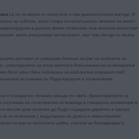
ания
са не по-малко от новостите и при диагностичните методи. И
читано за събитие, което спира по-нататъшното лечение на много
 радиохирурхия в днешно време позволява тези мозъчни метастази
ерапия, които унищожават метастазите, при това без да се засяга
нашата активно се извършва лечение на рак на шийката на
ас, използването на този метод в допълнение на лъчетерапия
мен брой жени бяха подлагани на радикална операция след
, началник на клиника по Радиохирургия и лъчелечение.
 не е стандартно лечение никъде по света. Брахитерапията се
то източника на лъчетерапия се въвежда в специални апликатори в
ого високи дози лъчение да бъдат подадени директно в тумора.
и за лъчелечение с модулиране на дозата и химиотерапия,
лучаи на рак на маточната шийка, считани за безнадеждни в