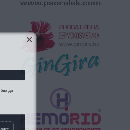
ябва да
алист