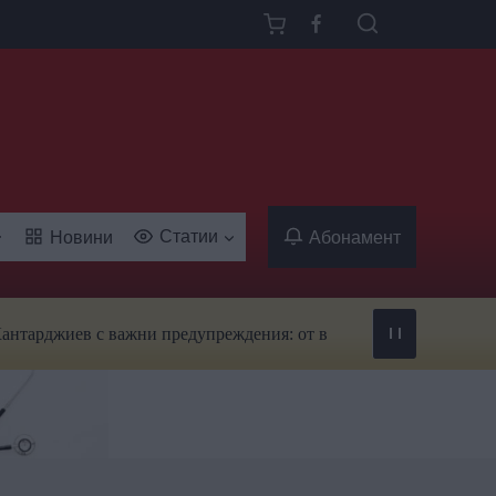
Статии
Новини
Абонамент
ев с важни предупреждения: от вируси и ухапвания от комари д