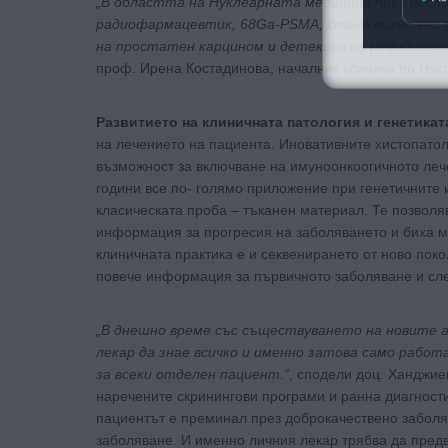
„В областта на Нуклеарната медицина през посл
радиофармацевтик, 68Ga-PSMA, стана възможно п
на простатен карцином и детекция на рецидивите
проф. Ирена Костадинова, началник клиника по Нук
Развитието на клиничната патология и генетикат
на лечението на пациента. Иновативните хистопато
възможност за включване на имуноонкоогичното леч
години все по- голямо приложение при генетичните
класическата проба – тъканен материал. Те позволя
информация за прогресия на заболяването и биха мо
клиничната практика е и секвенирането от ново поко
повече информация за първичното заболяване и сл
„В днешно време със съществуването на новите а
лекар да знае всичко и именно затова само рабо
за всеки отделен пациент.“
, сподели доц. Ханджие
наречените скринингови програми и ранна диагности
пациентът е преминал през доброкачествено заболяв
заболяване. И именно личния лекар трябва да предв