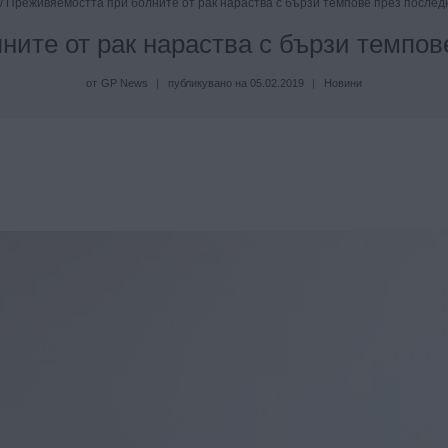
/
Преживяемостта при болните от рак нараства с бързи темпове през послед
ите от рак нараства с бързи темпов
от
GP News
публикувано на
05.02.2019
Новини