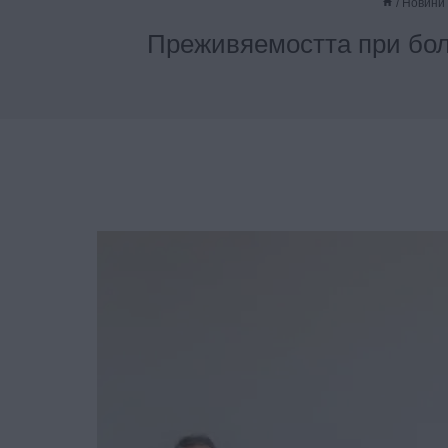
/
Новини
Преживяемостта при болн