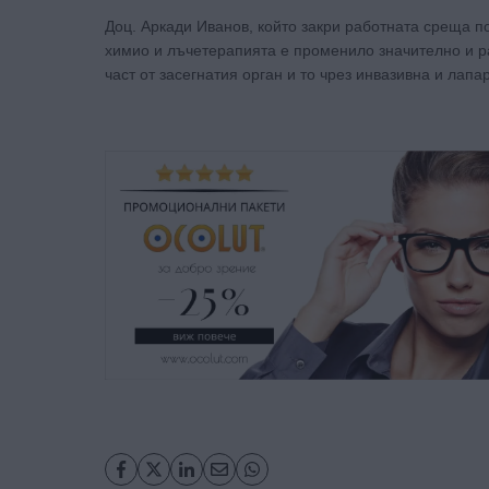
Доц. Аркади Иванов, който закри работната среща по
химио и лъчетерапията е променило значително и ра
част от засегнатия орган и то чрез инвазивна и лапа