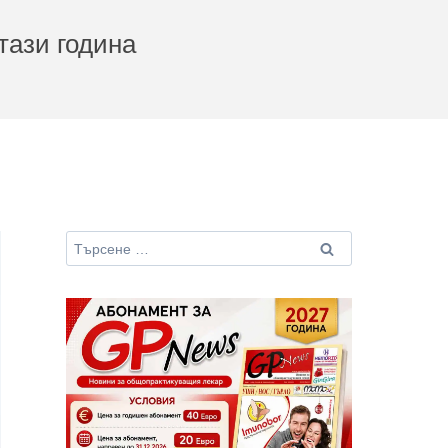
тази година
Търсене
за: