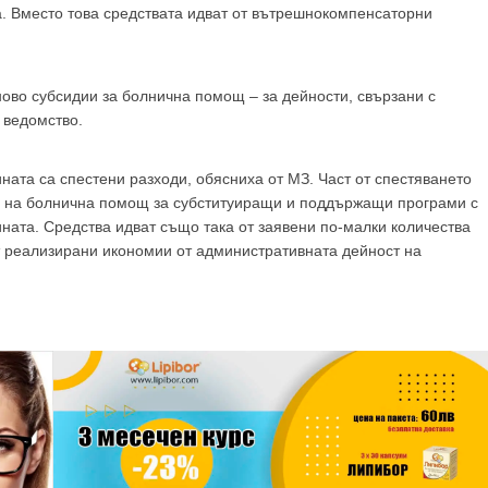
GP
News
а. Вместо това средствата идват от вътрешнокомпенсаторни
НОВИНИ ЗА ОБЩОПРАКТИКУВАЩИЯ ЛЕКАР
тново субсидии за болнична помощ – за дейности, свързани с
 ведомство.
 може
да виждате специализирано медицинско съдържание
, тр
декларирате, че сте
медицински специалист
!
ината са спестени разходи, обясниха от МЗ. Част от спестяването
е на болнична помощ за субституиращи и поддържащи програми с
ината. Средства идват също така от заявени по-малки количества
от реализирани икономии от административната дейност на
 съм медицински специалист
Не съм медицински специ