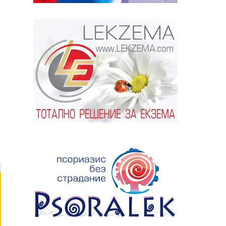
ябва да
алист