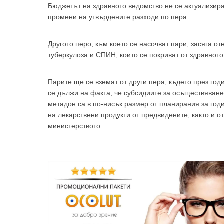
Бюджетът на здравното ведомство не се актуализир
промени на утвърдените разходи по пера.
Другото перо, към което се насочват пари, засяга о
туберкулоза и СПИН, които се покриват от здравното
За да
Парите ще се вземат от други пера, където през год
се дължи на факта, че субсидиите за осъществяван
метадон са в по-нисък размер от планирания за год
на лекарствени продукти от предвидените, както и 
Аз
министерството.