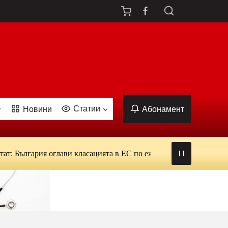
Статии
Новини
Абонамент
ългария оглави класацията в ЕС по ежедневна употреба на тютю