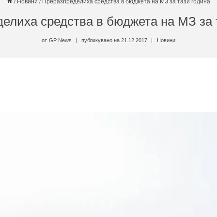
/
Новини
/
Преразпределиха средства в бюджета на МЗ за тази година
елиха средства в бюджета на МЗ за 
от
GP News
публикувано на
21.12.2017
Новини