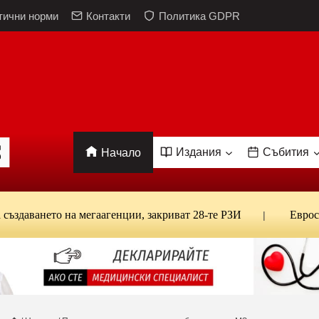
тични норми
Контакти
Политика GDPR
Издания
Събития
Начало
ането на мегаагенции, закриват 28-те РЗИ
Евростат: Б