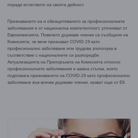
поради естеството на своята дейност.
Признаването на и обезщетяването за професионалните
заболявания е от национална компетентност, уточняват от
Еврокомисията. Повечето държави членки са съобщили на
Комисията, че вече признават COVID-19 като
професионално заболяване или трудова злополука в
съответствие с националните си разпоредби.
Актуализацията на Препоръката на Комисията относно
професионалните заболявания е важна стъпка, която
подпомага признаването на COVID-19 като професионално
заболяване във всички държави членки, казват още от ЕК.