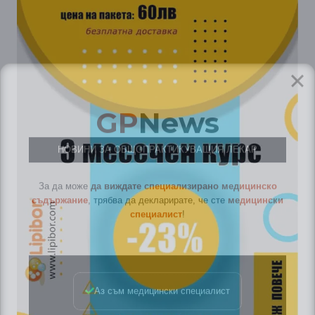
GP
News
НОВИНИ ЗА ОБЩОПРАКТИКУВАЩИЯ ЛЕКАР
За да може
да виждате специализирано медицинско
съдържание
, трябва да декларирате, че сте
медицински
специалист
!
Аз съм медицински специалист