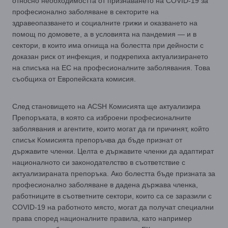
относно необходимостта от признаването на COVID-19 за
професионално заболяване в секторите на
здравеопазването и социалните грижи и оказването на
помощ по домовете, а в условията на пандемия — и в
сектори, в които има огнища на болестта при дейности с
доказан риск от инфекция, и подкрепиха актуализирането
на списъка на ЕС на професионалните заболявания. Това
съобщиха от Европейската комисия.
След становището на ACSH Комисията ще актуализира
Препоръката, в която са изброени професионалните
заболявания и агентите, които могат да ги причинят, който
списък Комисията препоръчва да бъде признат от
държавите членки. Целта е държавите членки да адаптират
националното си законодателство в съответствие с
актуализираната препоръка. Ако болестта бъде призната за
професионално заболяване в дадена държава членка,
работниците в съответните сектори, които са се заразили с
COVID-19 на работното място, могат да получат специални
права според националните правила, като например