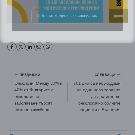
Не съм медицински специалист
Навигация
ПРЕДИШНА
СЛЕДВАЩА
Онколози: Между 30% и
701 дни са необходими
40% от българите с
на една нова терапия
онкологично
да достигне до
заболяване търсят
онкологично болните
помощ в чужбина
пациенти в България
Търсене