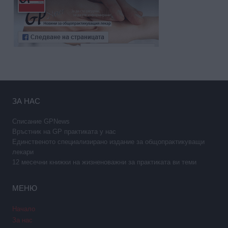
ЗА НАС
Списание GPNews
Връстник на GP практиката у нас
Единственото специализирано издание за общопрактикуващи
лекари
12 месечни книжки на жизненоважни за практиката ви теми
МЕНЮ
Начало
За нас