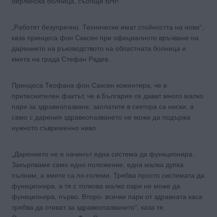
берлинска болница, съобщи БНР.
„Работят безупречно. Технически имат стойността на нови“,
каза принцеса фон Саксен при официалното връчване на
дарението на ръководството на областната болница и
кмета на града Стефан Радев.
Принцеса Теофана фон Саксен коментира, че е
притеснителен фактът, че в България се дават много малко
пари за здравеопазване, заплатите в сектора са ниски, а
само с дарения здравеопазването не може да подържа
нужното съвременно ниво.
„Дарението не е начинът една система да функционира.
Закърпваме само едно положение, една малка дупка
пълним, а ямите са по-големи. Трябва просто системата да
функционира, а тя с толкова малко пари не може да
функционира, първо. Второ- всички пари от здравната каса
трябва да отиват за здравеопазването“, каза тя.