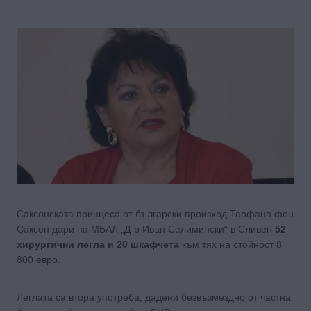
Саксонската принцеса от български произход Теофана фон
Саксен дари на МБАЛ „Д-р Иван Селимински“ в Сливен
52
хирургични легла и 20 шкафчета
към тях на стойност 8
800 евро.
Леглата са втора употреба, дадени безвъзмездно от частна