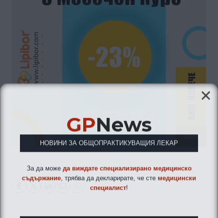
GP
News
НОВИНИ ЗА ОБЩОПРАКТИКУВАЩИЯ ЛЕКАР
За да може
да виждате специализирано медицинско
съдържание
, трябва да декларирате, че сте
медицински
специалист
!